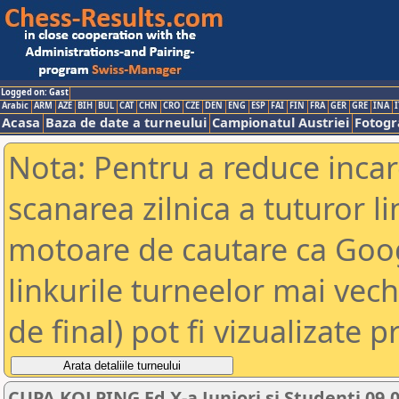
Logged on: Gast
Arabic
ARM
AZE
BIH
BUL
CAT
CHN
CRO
CZE
DEN
ENG
ESP
FAI
FIN
FRA
GER
GRE
INA
I
Acasa
Baza de date a turneului
Campionatul Austriei
Fotogra
Nota: Pentru a reduce incar
scanarea zilnica a tuturor li
motoare de cautare ca Goog
linkurile turneelor mai vec
de final) pot fi vizualizate p
CUPA KOLPING Ed X-a Juniori si Studenti 09.