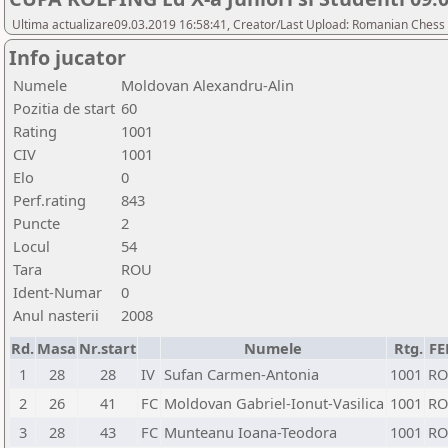
Ultima actualizare09.03.2019 16:58:41, Creator/Last Upload: Romanian Chess 
Info jucator
Numele
Moldovan Alexandru-Alin
Pozitia de start
60
Rating
1001
CIV
1001
Elo
0
Perf.rating
843
Puncte
2
Locul
54
Tara
ROU
Ident-Numar
0
Anul nasterii
2008
Rd.
Masa
Nr.start
Numele
Rtg.
FE
1
28
28
IV
Sufan Carmen-Antonia
1001
R
2
26
41
FC
Moldovan Gabriel-Ionut-Vasilica
1001
R
3
28
43
FC
Munteanu Ioana-Teodora
1001
R