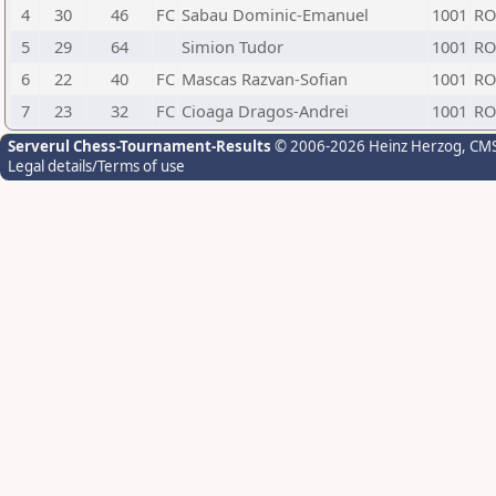
4
30
46
FC
Sabau Dominic-Emanuel
1001
R
5
29
64
Simion Tudor
1001
R
6
22
40
FC
Mascas Razvan-Sofian
1001
R
7
23
32
FC
Cioaga Dragos-Andrei
1001
R
Serverul Chess-Tournament-Results
© 2006-2026 Heinz Herzog
, CM
Legal details/Terms of use