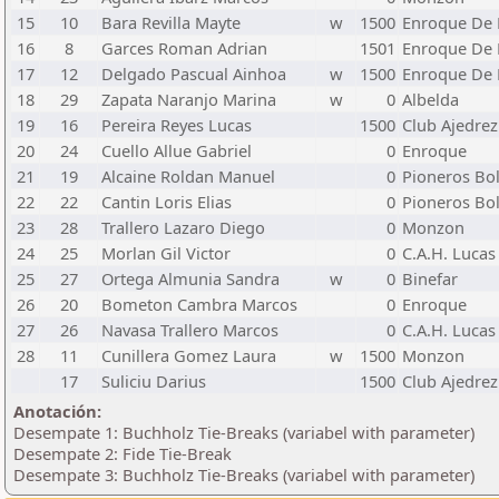
15
10
Bara Revilla Mayte
w
1500
Enroque De 
16
8
Garces Roman Adrian
1501
Enroque De 
17
12
Delgado Pascual Ainhoa
w
1500
Enroque De 
18
29
Zapata Naranjo Marina
w
0
Albelda
19
16
Pereira Reyes Lucas
1500
Club Ajedrez
20
24
Cuello Allue Gabriel
0
Enroque
21
19
Alcaine Roldan Manuel
0
Pioneros Bo
22
22
Cantin Loris Elias
0
Pioneros Bo
23
28
Trallero Lazaro Diego
0
Monzon
24
25
Morlan Gil Victor
0
C.A.H. Lucas
25
27
Ortega Almunia Sandra
w
0
Binefar
26
20
Bometon Cambra Marcos
0
Enroque
27
26
Navasa Trallero Marcos
0
C.A.H. Lucas
28
11
Cunillera Gomez Laura
w
1500
Monzon
17
Suliciu Darius
1500
Club Ajedrez
Anotación:
Desempate 1: Buchholz Tie-Breaks (variabel with parameter)
Desempate 2: Fide Tie-Break
Desempate 3: Buchholz Tie-Breaks (variabel with parameter)