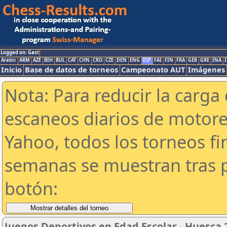
Logged on: Gast
Arabic
ARM
AZE
BIH
BUL
CAT
CHN
CRO
CZE
DEN
ENG
ESP
FAI
FIN
FRA
GER
GRE
INA
I
Inicio
Base de datos de torneos
Campeonato AUT
Imágenes
Nota: Para reducir la carga 
escaneos diarios de motor
Yahoo, todos los torneos f
semanas se muestran tras p
botón:
Juegos Deportivos en Edad Escolar - Huesca 