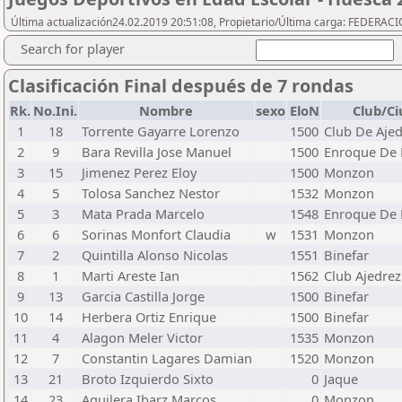
Última actualización24.02.2019 20:51:08, Propietario/Última carga: FEDER
Search for player
Clasificación Final después de 7 rondas
Rk.
No.Ini.
Nombre
sexo
EloN
Club/C
1
18
Torrente Gayarre Lorenzo
1500
Club De Ajed
2
9
Bara Revilla Jose Manuel
1500
Enroque De 
3
15
Jimenez Perez Eloy
1500
Monzon
4
5
Tolosa Sanchez Nestor
1532
Monzon
5
3
Mata Prada Marcelo
1548
Enroque De 
6
6
Sorinas Monfort Claudia
w
1531
Monzon
7
2
Quintilla Alonso Nicolas
1551
Binefar
8
1
Marti Areste Ian
1562
Club Ajedrez
9
13
Garcia Castilla Jorge
1500
Binefar
10
14
Herbera Ortiz Enrique
1500
Binefar
11
4
Alagon Meler Victor
1535
Monzon
12
7
Constantin Lagares Damian
1520
Monzon
13
21
Broto Izquierdo Sixto
0
Jaque
14
23
Aguilera Ibarz Marcos
0
Monzon