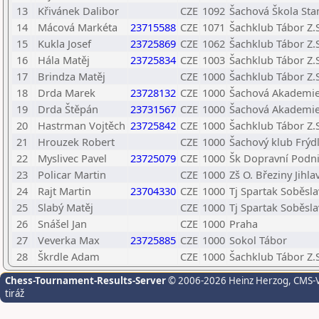
13
Křivánek Dalibor
CZE
1092
Šachová Škola Stam
14
Mácová Markéta
23715588
CZE
1071
Šachklub Tábor Z.S
15
Kukla Josef
23725869
CZE
1062
Šachklub Tábor Z.S
16
Hála Matěj
23725834
CZE
1003
Šachklub Tábor Z.S
17
Brindza Matěj
CZE
1000
Šachklub Tábor Z.S
18
Drda Marek
23728132
CZE
1000
Šachová Akademie 
19
Drda Štěpán
23731567
CZE
1000
Šachová Akademie 
20
Hastrman Vojtěch
23725842
CZE
1000
Šachklub Tábor Z.S
21
Hrouzek Robert
CZE
1000
Šachový klub Frýdl
22
Myslivec Pavel
23725079
CZE
1000
Šk Dopravní Podn
23
Policar Martin
CZE
1000
Zš O. Březiny Jihla
24
Rajt Martin
23704330
CZE
1000
Tj Spartak Soběsla
25
Slabý Matěj
CZE
1000
Tj Spartak Soběsla
26
Snášel Jan
CZE
1000
Praha
27
Veverka Max
23725885
CZE
1000
Sokol Tábor
28
Škrdle Adam
CZE
1000
Šachklub Tábor Z.S
Chess-Tournament-Results-Server
© 2006-2026 Heinz Herzog
, CMS-
tiráž