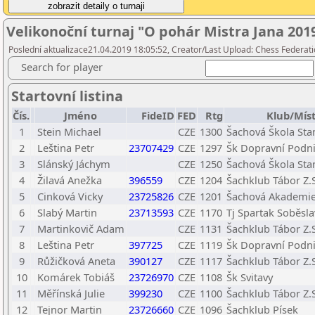
Velikonoční turnaj "O pohár Mistra Jana 2019
Poslední aktualizace21.04.2019 18:05:52, Creator/Last Upload: Chess Federati
Search for player
Startovní listina
Čís.
Jméno
FideID
FED
Rtg
Klub/Mís
1
Stein Michael
CZE
1300
Šachová Škola Stam
2
Leština Petr
23707429
CZE
1297
Šk Dopravní Podn
3
Slánský Jáchym
CZE
1250
Šachová Škola Stam
4
Žilavá Anežka
396559
CZE
1204
Šachklub Tábor Z.S
5
Cinková Vicky
23725826
CZE
1201
Šachová Akademie 
6
Slabý Martin
23713593
CZE
1170
Tj Spartak Soběsla
7
Martinkovič Adam
CZE
1131
Šachklub Tábor Z.S
8
Leština Petr
397725
CZE
1119
Šk Dopravní Podn
9
Růžičková Aneta
390127
CZE
1117
Šachklub Tábor Z.S
10
Komárek Tobiáš
23726970
CZE
1108
Šk Svitavy
11
Měřínská Julie
399230
CZE
1100
Šachklub Tábor Z.S
12
Tejnor Martin
23726660
CZE
1096
Šachklub Písek