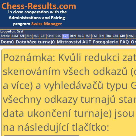
Logged on: Gast
Arabic
ARM
AZE
BIH
BUL
CAT
CHN
CRO
CZE
DEN
ENG
ESP
FAI
FIN
FRA
GER
GRE
INA
I
Domů
Databáze turnajů
Mistrovství AUT
Fotogalerie
FAQ
On
Poznámka: Kvůli redukci za
skenováním všech odkazů (
a více) a vyhledávačů typu 
všechny odkazy turnajů star
data ukončení turnaje) jsou
na následující tlačítko: