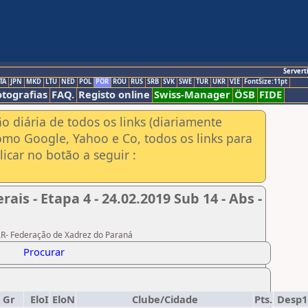
Servert
TA
JPN
MKD
LTU
NED
POL
POR
ROU
RUS
SRB
SVK
SWE
TUR
UKR
VIE
FontSize:11pt
otografias
FAQ.
Registo online
Swiss-Manager
ÖSB
FIDE
ão diária de todos os links (diariamente
omo Google, Yahoo e Co, todos os links para
icar no botão a seguir :
is - Etapa 4 - 24.02.2019 Sub 14 - Abs -
PAR- Federação de Xadrez do Paraná
Procurar
Gr
EloI
EloN
Clube/Cidade
Pts.
Desp