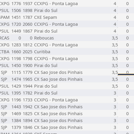
CXPG
1776
1937
CCXPG - Ponta Lagoa
4
0
PSUL
1506
1898
Pirai do Sul
4
0
SPAM
1451
1787
CXE Sepam
4
0
CXPG
1720
2060
CCXPG - Ponta Lagoa
4
0
PSUL
1449
1867
Pirai do Sul
4
0
RCAS
0
0
Reboucas
3,5
0
CXPG
1283
1812
CCXPG - Ponta Lagoa
3,5
0
CTBA
1660
2025
Curitiba
3,5
0
CXPG
1198
1798
CCXPG - Ponta Lagoa
3,5
0
PSUL
1450
1900
Pirai do Sul
3,5
0
SJP
1115
1779
CX Sao Jose dos Pinhais
3,5
0
SJP
1474
1965
CX Sao Jose dos Pinhais
3,5
0
PSUL
1429
1944
Pirai do Sul
3,5
0
PSUL
1395
1782
Pirai do Sul
3
0
CXPG
1196
1733
CCXPG - Ponta Lagoa
3
0
SJP
1443
1942
CX Sao Jose dos Pinhais
3
0
SJP
1469
1825
CX Sao Jose dos Pinhais
3
0
SJP
1384
1894
CX Sao Jose dos Pinhais
3
0
SJP
1379
1846
CX Sao Jose dos Pinhais
3
0