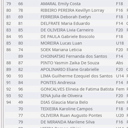
79
66
AMARAL Emily Costa
F18
80
78
RIBEIRO PEREIRA Kevillyn Lorray
F16
81
69
FERREIRA Deborah Evelyn
F18
82
81
DELFRATE Maria Eduardo
F14
83
85
DE OLIVEIRA Livia Carneiro
F20
84
95
DE PAULA Gabriele Boscolo
F18
85
80
MOREIRA Lucas Luan
U18
86
74
SOEK Mariana Leticia
F20
89
CHOINATSKI Fernanda dos Santos
F14
88
87
PINTO Yasmin Zaika De Souza
Abs
89
82
APOLINARIO Eliane Grabrielle
F20
90
93
LIMA Guilherme Ezequiel dos Santos
U14
91
84
PONTES Andressa
F14
92
96
GONCALVES Elineia de Fatima Batista
Fem
93
92
SENA Julia de Oliveira
F20
94
49
DIAS Glaucia Maria Belo
Fem
70
TEIXEIRA Karoline Campos
F18
77
OLIVEIRA Ruan Augusto Pontes
U20
79
DE MIRANDA Marilene Silva
F16