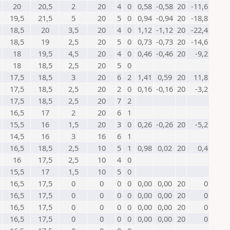
20
20,5
2
20
4
0
0,58
-0,58
20
-11,6
19,5
21,5
5
20
5
0
0,94
-0,94
20
-18,8
18,5
20
3,5
20
4
0
1,12
-1,12
20
-22,4
18,5
19
2,5
20
5
0
0,73
-0,73
20
-14,6
18
19,5
4,5
20
4
0
0,46
-0,46
20
-9,2
18
18,5
2,5
20
5
0
17,5
18,5
3
20
6
2
1,41
0,59
20
11,8
17,5
18,5
2,5
20
2
0
0,16
-0,16
20
-3,2
17,5
18,5
2,5
20
7
2
16,5
17
2
20
6
1
15,5
16
1,5
20
3
0
0,26
-0,26
20
-5,2
14,5
16
3
16
6
1
16,5
18,5
2,5
10
5
1
0,98
0,02
20
0,4
16
17,5
2,5
10
4
0
15,5
17
1,5
10
5
0
16,5
17,5
0
0
0
0
0,00
0,00
20
0
16,5
17,5
0
0
0
0
0,00
0,00
20
0
16,5
17,5
0
0
0
0
0,00
0,00
20
0
16,5
17,5
0
0
0
0
0,00
0,00
20
0