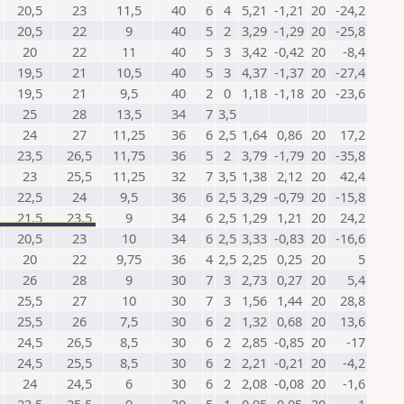
20,5
23
11,5
40
6
4
5,21
-1,21
20
-24,2
20,5
22
9
40
5
2
3,29
-1,29
20
-25,8
20
22
11
40
5
3
3,42
-0,42
20
-8,4
19,5
21
10,5
40
5
3
4,37
-1,37
20
-27,4
19,5
21
9,5
40
2
0
1,18
-1,18
20
-23,6
25
28
13,5
34
7
3,5
24
27
11,25
36
6
2,5
1,64
0,86
20
17,2
23,5
26,5
11,75
36
5
2
3,79
-1,79
20
-35,8
23
25,5
11,25
32
7
3,5
1,38
2,12
20
42,4
22,5
24
9,5
36
6
2,5
3,29
-0,79
20
-15,8
21,5
23,5
9
34
6
2,5
1,29
1,21
20
24,2
20,5
23
10
34
6
2,5
3,33
-0,83
20
-16,6
20
22
9,75
36
4
2,5
2,25
0,25
20
5
26
28
9
30
7
3
2,73
0,27
20
5,4
25,5
27
10
30
7
3
1,56
1,44
20
28,8
25,5
26
7,5
30
6
2
1,32
0,68
20
13,6
24,5
26,5
8,5
30
6
2
2,85
-0,85
20
-17
24,5
25,5
8,5
30
6
2
2,21
-0,21
20
-4,2
24
24,5
6
30
6
2
2,08
-0,08
20
-1,6