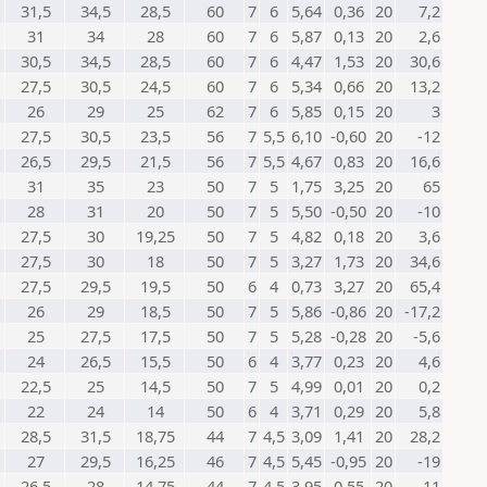
31,5
34,5
28,5
60
7
6
5,64
0,36
20
7,2
31
34
28
60
7
6
5,87
0,13
20
2,6
30,5
34,5
28,5
60
7
6
4,47
1,53
20
30,6
27,5
30,5
24,5
60
7
6
5,34
0,66
20
13,2
26
29
25
62
7
6
5,85
0,15
20
3
27,5
30,5
23,5
56
7
5,5
6,10
-0,60
20
-12
26,5
29,5
21,5
56
7
5,5
4,67
0,83
20
16,6
31
35
23
50
7
5
1,75
3,25
20
65
28
31
20
50
7
5
5,50
-0,50
20
-10
27,5
30
19,25
50
7
5
4,82
0,18
20
3,6
27,5
30
18
50
7
5
3,27
1,73
20
34,6
27,5
29,5
19,5
50
6
4
0,73
3,27
20
65,4
26
29
18,5
50
7
5
5,86
-0,86
20
-17,2
25
27,5
17,5
50
7
5
5,28
-0,28
20
-5,6
24
26,5
15,5
50
6
4
3,77
0,23
20
4,6
22,5
25
14,5
50
7
5
4,99
0,01
20
0,2
22
24
14
50
6
4
3,71
0,29
20
5,8
28,5
31,5
18,75
44
7
4,5
3,09
1,41
20
28,2
27
29,5
16,25
46
7
4,5
5,45
-0,95
20
-19
26,5
28
14,75
44
7
4,5
3,95
0,55
20
11