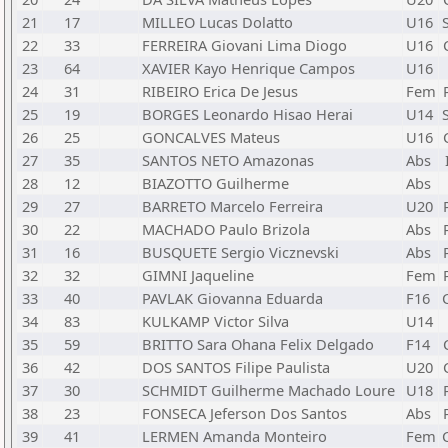
21
17
MILLEO Lucas Dolatto
U16
22
33
FERREIRA Giovani Lima Diogo
U16
23
64
XAVIER Kayo Henrique Campos
U16
24
31
RIBEIRO Erica De Jesus
Fem
25
19
BORGES Leonardo Hisao Herai
U14
26
25
GONCALVES Mateus
U16
27
35
SANTOS NETO Amazonas
Abs
28
12
BIAZOTTO Guilherme
Abs
29
27
BARRETO Marcelo Ferreira
U20
30
22
MACHADO Paulo Brizola
Abs
31
16
BUSQUETE Sergio Vicznevski
Abs
32
32
GIMNI Jaqueline
Fem
33
40
PAVLAK Giovanna Eduarda
F16
34
83
KULKAMP Victor Silva
U14
35
59
BRITTO Sara Ohana Felix Delgado
F14
36
42
DOS SANTOS Filipe Paulista
U20
37
30
SCHMIDT Guilherme Machado Loure
U18
38
23
FONSECA Jeferson Dos Santos
Abs
39
41
LERMEN Amanda Monteiro
Fem