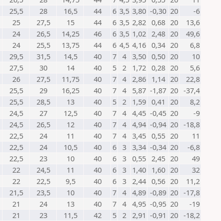
25,5
28
16,5
44
6
3,5
3,80
-0,30
20
-6
25
27,5
15
44
6
3,5
2,82
0,68
20
13,6
24
26,5
14,25
46
6
3,5
1,02
2,48
20
49,6
24
25,5
13,75
44
6
4,5
4,16
0,34
20
6,8
29,5
31,5
14,5
40
7
4
3,50
0,50
20
10
27,5
30
14
40
5
2
1,72
0,28
20
5,6
26
27,5
11,75
40
7
4
2,86
1,14
20
22,8
25,5
29
16,25
40
7
4
5,87
-1,87
20
-37,4
25,5
28,5
13
40
5
2
1,59
0,41
20
8,2
24,5
27
12,5
40
7
4
4,45
-0,45
20
-9
24,5
26,5
12
40
7
4
4,94
-0,94
20
-18,8
22,5
24
11
40
7
4
3,45
0,55
20
11
22,5
24
10,5
40
6
3
3,34
-0,34
20
-6,8
22,5
23
10
40
6
3
0,55
2,45
20
49
22
24,5
11
40
6
3
1,40
1,60
20
32
22
22,5
9,5
40
6
3
2,44
0,56
20
11,2
21,5
23,5
10
40
7
4
4,89
-0,89
20
-17,8
21
24
13
40
7
4
4,95
-0,95
20
-19
21
23
11,5
42
5
2
2,91
-0,91
20
-18,2