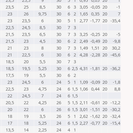
23,5
25,5
9
30
5
1
0,95
0,05
20
1
23,5
25
8,5
30
6
3
3,05
-0,05
20
-1
23
26
9,75
30
6
2
1,65
0,35
20
7
23
23,5
6
30
5
1
2,77
-1,77
20
-35,4
22,5
24,5
8,5
30
7
3
21,5
23,5
6,5
30
7
3
3,25
-0,25
20
-5
21,5
23
4,5
30
6
2
2,49
-0,49
20
-9,8
21
23
8
30
7
3
1,49
1,51
20
30,2
21
22,5
6
30
6
2
4,28
-2,28
20
-45,6
18,5
20
5,5
30
7
3
18,5
19,5
5,25
30
6
2,5
4,31
-1,81
20
-36,2
17,5
19
5,5
30
6
2
23
24,5
6
24
5
1
1,09
-0,09
20
-1,8
22,5
23
4,75
24
6
1,5
1,06
0,44
20
8,8
22
24,5
7
24
6
1,5
20,5
22
4,25
26
5
1,5
2,11
-0,61
20
-12,2
20
22
6
26
6
1,5
3,01
-1,51
20
-30,2
18
19
3,5
26
5
1
2,62
-1,62
20
-32,4
17
18
5,25
24
6
1,5
2,27
-0,77
20
-15,4
13,5
14
2,25
24
4
1