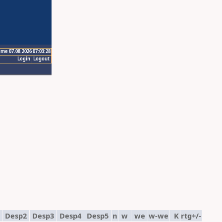
ime 07.08.2026 07:03:28
Login
Logout
1
Desp2
Desp3
Desp4
Desp5
n
w
we
w-we
K
rtg+/-