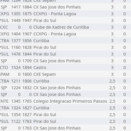
SPAM
1264
1828
CXE Sepam
3
0
SJP
1417
1884
CX Sao Jose dos Pinhais
3
0
CXPG
1305
1875
CCXPG - Ponta Lagoa
3
0
PSUL
1449
1947
Pirai do Sul
3
0
CXC
0
0
Clube de Xadrez de Curitiba
3
0
CXPG
1404
1907
CCXPG - Ponta Lagoa
3
0
CTBA
1377
1856
Curitiba
3
0
PSUL
1160
1828
Pirai do Sul
3
0
PSUL
1478
1844
Pirai do Sul
3
0
SJP
0
1709
CX Sao Jose dos Pinhais
3
0
CTO
1524
1894
Castro
3
0
SPAM
0
1800
CXE Sepam
3
0
CTBA
1211
1806
Curitiba
2,5
0
SJP
1224
1832
CX Sao Jose dos Pinhais
2,5
0
SJP
0
0
CX Sao Jose dos Pinhais
2,5
0
INTE
1345
1765
Colegio Integracao Primeiros Passos
2,5
0
CTBA
1324
1827
Curitiba
2,5
0
PSUL
1354
1827
Pirai do Sul
2,5
0
PSUL
1122
1783
Pirai do Sul
2,5
0
SJP
0
1763
CX Sao Jose dos Pinhais
2,5
0