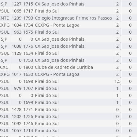
SJP
1227
1715
CX Sao Jose dos Pinhais
2
0
PSUL
1065
1717
Pirai do Sul
2
0
INTE
1209
1793
Colegio Integracao Primeiros Passos
2
0
CXPG
1034
1734
CCXPG - Ponta Lagoa
2
0
PSUL
963
1575
Pirai do Sul
2
0
SJP
0
0
CX Sao Jose dos Pinhais
2
0
SJP
1038
1776
CX Sao Jose dos Pinhais
2
0
PSUL
1129
1634
Pirai do Sul
2
0
SJP
0
1753
CX Sao Jose dos Pinhais
2
0
CXC
0
1800
Clube de Xadrez de Curitiba
2
0
CXPG
1017
1630
CCXPG - Ponta Lagoa
2
0
PSUL
0
1698
Pirai do Sul
1,5
0
PSUL
979
1707
Pirai do Sul
1
0
PSUL
0
0
Pirai do Sul
1
0
PSUL
0
1699
Pirai do Sul
1
0
PSUL
1428
1771
Pirai do Sul
0
0
PSUL
1202
1726
Pirai do Sul
0
0
PSUL
1092
1746
Pirai do Sul
0
0
PSUL
1057
1714
Pirai do Sul
0
0