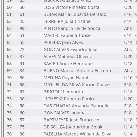
59
65
SARAIVA Gustavo Pinto
U14
60
50
LOSS Victor Pinheiro Costa
U20
61
61
BUIAR Maria Eduarda Beraldo
F16
62
45
FERREIRA Julia Cristine
F14
63
99
PINTO Sandro Ely de Souza
Abs
64
51
MACIEL Fabiana Tonse
F14
65
55
PEREIRA Jean Alves
U14
66
73
GONCALVES Evandro Jose
Abs
67
37
ALVES Matheus Oliveira
U20
68
91
XAVIER Andre Henrique
U18
69
34
BUENO Marcos Antonio Ferreira
Abs
70
86
MEDINA Rayan Nadal
U16
71
68
MIGUEL DA SILVA Karine Chaves
F18
72
67
GRIGOLI Leonardo
U14
73
98
LICHESKI Roberto Paulo
U20
74
58
DAS CHAGAS Amanda Gabrielli
F18
75
60
GONCALVES Janaina
F18
76
57
BARTMEYER Jose Francisco
U18
77
75
DE SOUZA Joao Arthur Solak
U14
78
88
PADILHA Marcos Willian da Silva
U14