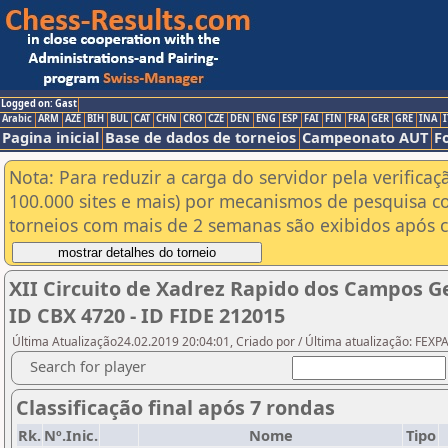
Logged on: Gast
Arabic
ARM
AZE
BIH
BUL
CAT
CHN
CRO
CZE
DEN
ENG
ESP
FAI
FIN
FRA
GER
GRE
INA
I
Pagina inicial
Base de dados de torneios
Campeonato AUT
F
Nota: Para reduzir a carga do servidor pela verificaç
100.000 sites e mais) por mecanismos de pesquisa c
torneios com mais de 2 semanas são exibidos após cl
XII Circuito de Xadrez Rapido dos Campos Gera
ID CBX 4720 - ID FIDE 212015
Última Atualização24.02.2019 20:04:01, Criado por / Última atualização: FEX
Search for player
Classificação final após 7 rondas
Rk.
Nº.Inic.
Nome
Tipo