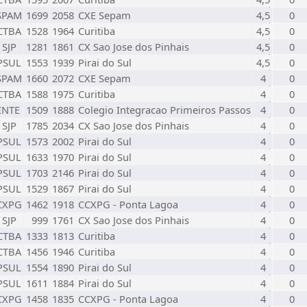
SPAM
1699
2058
CXE Sepam
4,5
0
CTBA
1528
1964
Curitiba
4,5
0
SJP
1281
1861
CX Sao Jose dos Pinhais
4,5
0
PSUL
1553
1939
Pirai do Sul
4,5
0
SPAM
1660
2072
CXE Sepam
4
0
CTBA
1588
1975
Curitiba
4
0
INTE
1509
1888
Colegio Integracao Primeiros Passos
4
0
SJP
1785
2034
CX Sao Jose dos Pinhais
4
0
PSUL
1573
2002
Pirai do Sul
4
0
PSUL
1633
1970
Pirai do Sul
4
0
PSUL
1703
2146
Pirai do Sul
4
0
PSUL
1529
1867
Pirai do Sul
4
0
CXPG
1462
1918
CCXPG - Ponta Lagoa
4
0
SJP
999
1761
CX Sao Jose dos Pinhais
4
0
CTBA
1333
1813
Curitiba
4
0
CTBA
1456
1946
Curitiba
4
0
PSUL
1554
1890
Pirai do Sul
4
0
PSUL
1611
1884
Pirai do Sul
4
0
CXPG
1458
1835
CCXPG - Ponta Lagoa
4
0