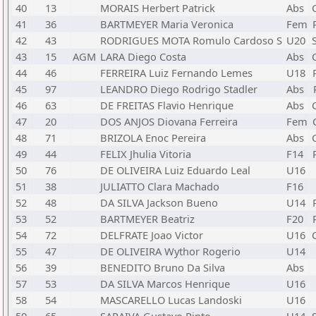
40
13
MORAIS Herbert Patrick
Abs
41
36
BARTMEYER Maria Veronica
Fem
42
43
RODRIGUES MOTA Romulo Cardoso S
U20
43
15
AGM
LARA Diego Costa
Abs
44
46
FERREIRA Luiz Fernando Lemes
U18
45
97
LEANDRO Diego Rodrigo Stadler
Abs
46
63
DE FREITAS Flavio Henrique
Abs
47
20
DOS ANJOS Diovana Ferreira
Fem
48
71
BRIZOLA Enoc Pereira
Abs
49
44
FELIX Jhulia Vitoria
F14
50
76
DE OLIVEIRA Luiz Eduardo Leal
U16
51
38
JULIATTO Clara Machado
F16
52
48
DA SILVA Jackson Bueno
U14
53
52
BARTMEYER Beatriz
F20
54
72
DELFRATE Joao Victor
U16
55
47
DE OLIVEIRA Wythor Rogerio
U14
56
39
BENEDITO Bruno Da Silva
Abs
57
53
DA SILVA Marcos Henrique
U16
58
54
MASCARELLO Lucas Landoski
U16