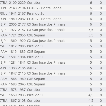
CTBA
2100
2229
Curitiba
6
0
CXPG
2148
2194
CCXPG - Ponta Lagoa
6
0
PSUL
1941
2167
Pirai do Sul
6
0
CXPG
1840
2082
CCXPG - Ponta Lagoa
6
0
SJP
2006
2177
CX Sao Jose dos Pinhais
6
0
SJP
1977
2157
CX Sao Jose dos Pinhais
5,5
0
SPAM
1721
2056
CXE Sepam
5,5
0
SJP
1360
1920
CX Sao Jose dos Pinhais
5
0
PSUL
1812
2086
Pirai do Sul
5
0
SPAM
1815
1835
CXE Sepam
5
0
PSUL
1581
1984
Pirai do Sul
5
0
SJP
1284
1841
CX Sao Jose dos Pinhais
5
0
AXPG
1988
2185
AXPG
5
0
SJP
1847
2110
CX Sao Jose dos Pinhais
5
0
SPAM
1566
1960
CXE Sepam
5
0
SPAM
1683
2045
CXE Sepam
5
0
CTBA
1573
1937
Curitiba
5
0
PSUL
1659
2035
Pirai do Sul
4,5
0
CTBA
1867
2108
Curitiba
4,5
0
CTBA
1595
2007
Curitiba
4,5
0