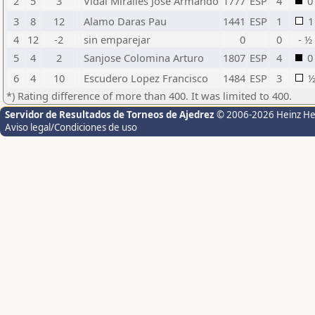
2
5
3
Vidal Miralles Jose Armando
1777
ESP
4
0
3
8
12
Alamo Daras Pau
1441
ESP
1
1
4
12
-2
sin emparejar
0
0
- ½
5
4
2
Sanjose Colomina Arturo
1807
ESP
4
0
6
4
10
Escudero Lopez Francisco
1484
ESP
3
*) Rating difference of more than 400. It was limited to 400.
Servidor de Resultados de Torneos de Ajedrez
© 2006-2026 Heinz H
Aviso legal/Condiciones de uso