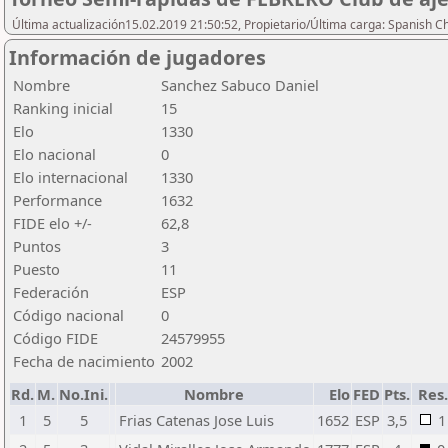
Última actualización15.02.2019 21:50:52, Propietario/Última carga: Spanish C
Información de jugadores
Nombre
Sanchez Sabuco Daniel
Ranking inicial
15
Elo
1330
Elo nacional
0
Elo internacional
1330
Performance
1632
FIDE elo +/-
62,8
Puntos
3
Puesto
11
Federación
ESP
Código nacional
0
Código FIDE
24579955
Fecha de nacimiento
2002
Rd.
M.
No.Ini.
Nombre
Elo
FED
Pts.
Res
1
5
5
Frias Catenas Jose Luis
1652
ESP
3,5
1