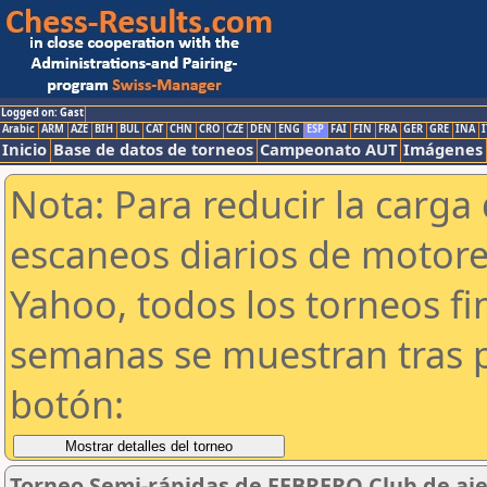
Logged on: Gast
Arabic
ARM
AZE
BIH
BUL
CAT
CHN
CRO
CZE
DEN
ENG
ESP
FAI
FIN
FRA
GER
GRE
INA
I
Inicio
Base de datos de torneos
Campeonato AUT
Imágenes
Nota: Para reducir la carga 
escaneos diarios de motor
Yahoo, todos los torneos f
semanas se muestran tras p
botón:
Torneo Semi-rápidas de FEBRERO Club de aje