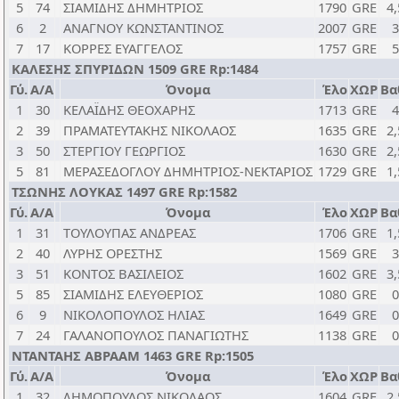
5
74
ΣΙΑΜΙΔΗΣ ΔΗΜΗΤΡΙΟΣ
1790
GRE
4,
6
2
ΑΝΑΓΝΟΥ ΚΩΝΣΤΑΝΤΙΝΟΣ
2007
GRE
3
7
17
ΚΟΡΡΕΣ ΕΥΑΓΓΕΛΟΣ
1757
GRE
5
ΚΑΛΕΣΗΣ ΣΠΥΡΙΔΩΝ 1509 GRE Rp:1484
Γύ.
Α/Α
Όνομα
Έλο
ΧΩΡ
Βα
1
30
ΚΕΛΑΪΔΗΣ ΘΕΟΧΑΡΗΣ
1713
GRE
4
2
39
ΠΡΑΜΑΤΕΥΤΑΚΗΣ ΝΙΚΟΛΑΟΣ
1635
GRE
2,
3
50
ΣΤΕΡΓΙΟΥ ΓΕΩΡΓΙΟΣ
1630
GRE
2,
5
81
ΜΕΡΑΣΕΔΟΓΛΟΥ ΔΗΜΗΤΡΙΟΣ-ΝΕΚΤΑΡΙΟΣ
1729
GRE
1,
ΤΣΩΝΗΣ ΛΟΥΚΑΣ 1497 GRE Rp:1582
Γύ.
Α/Α
Όνομα
Έλο
ΧΩΡ
Βα
1
31
ΤΟΥΛΟΥΠΑΣ ΑΝΔΡΕΑΣ
1706
GRE
1,
2
40
ΛΥΡΗΣ ΟΡΕΣΤΗΣ
1569
GRE
3
3
51
ΚΟΝΤΟΣ ΒΑΣΙΛΕΙΟΣ
1602
GRE
3,
5
85
ΣΙΑΜΙΔΗΣ ΕΛΕΥΘΕΡΙΟΣ
1080
GRE
0
6
9
ΝΙΚΟΛΟΠΟΥΛΟΣ ΗΛΙΑΣ
1649
GRE
0
7
24
ΓΑΛΑΝΟΠΟΥΛΟΣ ΠΑΝΑΓΙΩΤΗΣ
1138
GRE
0
ΝΤΑΝΤΑΗΣ ΑΒΡΑΑΜ 1463 GRE Rp:1505
Γύ.
Α/Α
Όνομα
Έλο
ΧΩΡ
Βα
1
32
ΔΗΜΟΠΟΥΛΟΣ ΝΙΚΟΛΑΟΣ
1604
GRE
2,