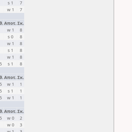
s 1
7
w 1
7
θ.
Αποτ.
Σκ.
w 1
8
s 0
8
w 1
8
s 1
8
w 1
8
5
s 1
8
θ.
Αποτ.
Σκ.
5
w 1
1
5
s 1
1
5
w 1
1
θ.
Αποτ.
Σκ.
5
w 0
2
w 0
3
w 1
3