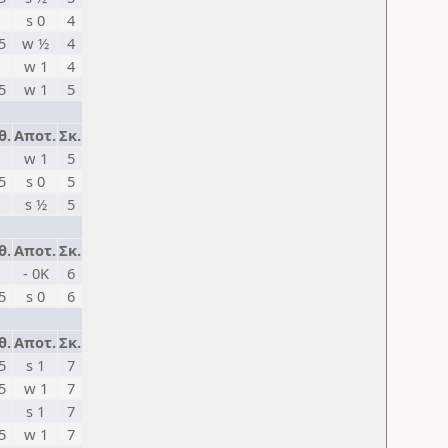
s 0
4
5
w ½
4
w 1
4
5
w 1
5
θ.
Αποτ.
Σκ.
w 1
5
5
s 0
5
s ½
5
θ.
Αποτ.
Σκ.
- 0K
6
5
s 0
6
θ.
Αποτ.
Σκ.
5
s 1
7
5
w 1
7
s 1
7
5
w 1
7