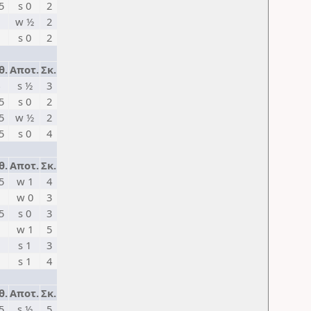
5
s 0
2
w ½
2
s 0
2
θ.
Αποτ.
Σκ.
s ½
3
5
s 0
2
5
w ½
2
5
s 0
4
θ.
Αποτ.
Σκ.
5
w 1
4
w 0
3
5
s 0
3
w 1
5
s 1
3
s 1
4
θ.
Αποτ.
Σκ.
5
s ½
5