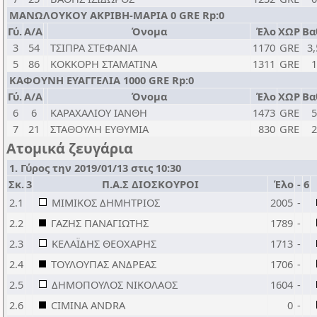
ΜΑΝΩΛΟΥΚΟΥ ΑΚΡΙΒΗ-ΜΑΡΙΑ 0 GRE Rp:0
Γύ.
Α/Α
Όνομα
Έλο
ΧΩΡ
Βα
3
54
ΤΣΙΠΡΑ ΣΤΕΦΑΝΙΑ
1170
GRE
3,
5
86
ΚΟΚΚΟΡΗ ΣΤΑΜΑΤΙΝΑ
1311
GRE
1
ΚΑΦΟΥΝΗ ΕΥΑΓΓΕΛΙΑ 1000 GRE Rp:0
Γύ.
Α/Α
Όνομα
Έλο
ΧΩΡ
Βα
6
6
ΚΑΡΑΧΑΛΙΟΥ ΙΑΝΘΗ
1473
GRE
5
7
21
ΣΤΑΘΟΥΛΗ ΕΥΘΥΜΙΑ
830
GRE
2
Ατομικά ζευγάρια
1. Γύρος την 2019/01/13 στις 10:30
Σκ.
3
Π.Α.Σ ΔΙΟΣΚΟΥΡΟΙ
Έλο
-
6
2.1
ΜΙΜΙΚΟΣ ΔΗΜΗΤΡΙΟΣ
2005
-
2.2
ΓΑΖΗΣ ΠΑΝΑΓΙΩΤΗΣ
1789
-
2.3
ΚΕΛΑΪΔΗΣ ΘΕΟΧΑΡΗΣ
1713
-
2.4
ΤΟΥΛΟΥΠΑΣ ΑΝΔΡΕΑΣ
1706
-
2.5
ΔΗΜΟΠΟΥΛΟΣ ΝΙΚΟΛΑΟΣ
1604
-
2.6
CIMINA ANDRA
0
-