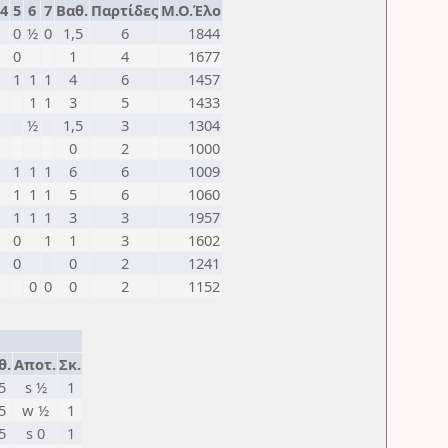
4
5
6
7
Βαθ.
Παρτίδες
Μ.Ο.Έλο
0
½
0
1,5
6
1844
0
1
4
1677
1
1
1
4
6
1457
1
1
3
5
1433
½
1,5
3
1304
0
2
1000
1
1
1
6
6
1009
1
1
1
5
6
1060
1
1
1
3
3
1957
0
1
1
3
1602
0
0
2
1241
0
0
0
2
1152
θ.
Αποτ.
Σκ.
5
s ½
1
5
w ½
1
5
s 0
1