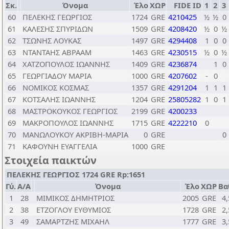
Σκ.
Όνομα
Έλο
ΧΩΡ
FIDE ID
1
2
3
60
ΠΕΛΕΚΗΣ ΓΕΩΡΓΙΟΣ
1724
GRE
4210425
½
½
0
61
ΚΑΛΕΣΗΣ ΣΠΥΡΙΔΩΝ
1509
GRE
4208420
½
0
½
62
ΤΣΩΝΗΣ ΛΟΥΚΑΣ
1497
GRE
4294408
1
0
0
63
ΝΤΑΝΤΑΗΣ ΑΒΡΑΑΜ
1463
GRE
4230515
½
0
½
64
ΧΑΤΖΟΠΟΥΛΟΣ ΙΩΑΝΝΗΣ
1409
GRE
4236874
1
0
65
ΓΕΩΡΓΙΑΔΟΥ ΜΑΡΙΑ
1000
GRE
4207602
-
0
66
ΝΟΜΙΚΟΣ ΚΟΣΜΑΣ
1357
GRE
4291204
1
1
1
67
ΚΟΤΣΑΛΗΣ ΙΩΑΝΝΗΣ
1204
GRE
25805282
1
0
1
68
ΜΑΣΤΡΟΚΟΥΚΟΣ ΓΕΩΡΓΙΟΣ
2199
GRE
4200233
69
ΜΑΚΡΟΠΟΥΛΟΣ ΙΩΑΝΝΗΣ
1715
GRE
4222210
0
70
ΜΑΝΩΛΟΥΚΟΥ ΑΚΡΙΒΗ-ΜΑΡΙΑ
0
GRE
0
71
ΚΑΦΟΥΝΗ ΕΥΑΓΓΕΛΙΑ
1000
GRE
Στοιχεία παικτών
ΠΕΛΕΚΗΣ ΓΕΩΡΓΙΟΣ 1724 GRE Rp:1651
Γύ.
Α/Α
Όνομα
Έλο
ΧΩΡ
Βα
1
28
ΜΙΜΙΚΟΣ ΔΗΜΗΤΡΙΟΣ
2005
GRE
4,
2
38
ΕΤΖΟΓΛΟΥ ΕΥΘΥΜΙΟΣ
1728
GRE
2,
3
49
ΣΑΜΑΡΤΖΗΣ ΜΙΧΑΗΛ
1777
GRE
3,