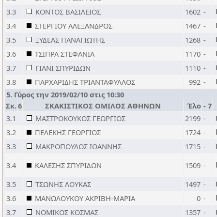
3.3
ΚΟΝΤΟΣ ΒΑΣΙΛΕΙΟΣ
1602
-
3.4
ΣΤΕΡΓΙΟΥ ΑΛΕΞΑΝΔΡΟΣ
1467
-
3.5
ΞΥΔΕΑΣ ΠΑΝΑΓΙΩΤΗΣ
1268
-
3.6
ΤΣΙΠΡΑ ΣΤΕΦΑΝΙΑ
1170
-
3.7
ΓΙΑΝΙ ΣΠΥΡΙΔΩΝ
1110
-
3.8
ΠΑΡΧΑΡΙΔΗΣ ΤΡΙΑΝΤΑΦΥΛΛΟΣ
992
-
5. Γύρος την 2019/02/10 στις 10:30
Σκ.
6
ΣΚΑΚΙΣΤΙΚΟΣ ΟΜΙΛΟΣ ΑΘΗΝΩΝ
Έλο
-
7
3.1
ΜΑΣΤΡΟΚΟΥΚΟΣ ΓΕΩΡΓΙΟΣ
2199
-
3.2
ΠΕΛΕΚΗΣ ΓΕΩΡΓΙΟΣ
1724
-
3.3
ΜΑΚΡΟΠΟΥΛΟΣ ΙΩΑΝΝΗΣ
1715
-
3.4
ΚΑΛΕΣΗΣ ΣΠΥΡΙΔΩΝ
1509
-
3.5
ΤΣΩΝΗΣ ΛΟΥΚΑΣ
1497
-
3.6
ΜΑΝΩΛΟΥΚΟΥ ΑΚΡΙΒΗ-ΜΑΡΙΑ
0
-
3.7
ΝΟΜΙΚΟΣ ΚΟΣΜΑΣ
1357
-