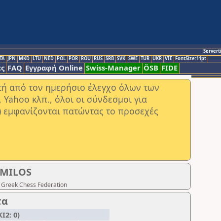
Servert
TA
JPN
MKD
LTU
NED
POL
POR
ROU
RUS
SRB
SVK
SWE
TUR
UKR
VIE
FontSize:11pt
ς
FAQ
Εγγραφή Online
Swiss-Manager
ÖSB
FIDE
στή από τον ημερήσιο έλεγχο όλων των
ahoo κλπ., όλοι οι σύνδεσμοι για
) εμφανίζονται πατώντας το προσεχές
OMILOS
 Greek Chess Federation
τα
Ι2: 0)