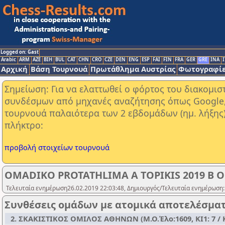
Logged on: Gast
Arabic
ARM
AZE
BIH
BUL
CAT
CHN
CRO
CZE
DEN
ENG
ESP
FAI
FIN
FRA
GER
GRE
INA
I
Αρχική
Βάση Τουρνουά
Πρωτάθλημα Αυστρίας
Φωτογραφίε
Σημείωση: Για να ελαττωθεί ο φόρτος του διακομι
συνδέσμων από μηχανές αναζήτησης όπως Google, Y
τουρνουά παλαιότερα των 2 εβδομάδων (ημ. λήξης
πλήκτρο:
προβολή στοιχείων τουρνουά
OMADIKO PROTATHLIMA A TOPIKIS 2019 B 
Τελευταία ενημέρωση26.02.2019 22:03:48, Δημιουργός/Τελευταία ενημέρωση:
Συνθέσεις ομάδων με ατομικά αποτελέσμα
2. ΣΚΑΚΙΣΤΙΚΟΣ ΟΜΙΛΟΣ ΑΘΗΝΩΝ (Μ.Ο.Έλο:1609, ΚΙ1: 7 / Κ