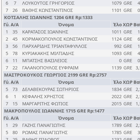
6
7
ΛΟΥΚΟΥΤΟΣ ΓΡΗΓΟΡΙΟΣ
1079
GRE
4
7
26
ΒΑΘΗΣ ΚΩΝΣΤΑΝΤΙΝΟΣ
1101
GRE
0
ΚΟΤΣΑΛΗΣ ΙΩΑΝΝΗΣ 1204 GRE Rp:1333
Γύ.
Α/Α
Όνομα
Έλο
ΧΩΡ
Βα
1
35
ΚΑΡΑΤΑΣΟΣ ΙΩΑΝΝΗΣ
1011
GRE
1
2
45
ΚΟΡΜΑΚΟΠΟΥΛΟΣ ΚΩΝΣΤΑΝΤΙΝΟΣ
1124
GRE
6
3
56
ΠΑΡΧΑΡΙΔΗΣ ΤΡΙΑΝΤΑΦΥΛΛΟΣ
992
GRE
1
5
78
ΚΥΡΙΑΚΑΚΗΣ ΜΙΛΤΙΑΔΗΣ
1093
GRE
4
6
11
ΜΠΑΤΣΗΣ ΒΑΣΙΛΕΙΟΣ
0
GRE
0
7
22
ΓΑΛΑΝΟΠΟΥΛΟΣ ΕΥΦΡΑΙΜ
1139
GRE
3,
ΜΑΣΤΡΟΚΟΥΚΟΣ ΓΕΩΡΓΙΟΣ 2199 GRE Rp:2757
Γύ.
Α/Α
Όνομα
Έλο
ΧΩΡ
Βα
5
73
ΔΕΛΑΒΕΚΟΥΡΑΣ ΣΩΤΗΡΙΟΣ
1834
GRE
2,
6
1
ΚΕΦΑΛΗΣ ΧΡΗΣΤΟΣ
2022
GRE
2,
7
15
ΜΑΡΓΑΡΙΤΗΣ ΦΩΤΙΟΣ
2015
GRE
1,
ΜΑΚΡΟΠΟΥΛΟΣ ΙΩΑΝΝΗΣ 1715 GRE Rp:1477
Γύ.
Α/Α
Όνομα
Έλο
ΧΩΡ
Βα
1
29
ΓΑΖΗΣ ΠΑΝΑΓΙΩΤΗΣ
1789
GRE
2,
5
80
ΡΩΜΑΣ ΠΑΝΑΓΙΩΤΗΣ
1785
GRE
3
7
25
ΒΑΘΗΣ ΙΣΙΔΩΡΟΣ
1232
GRE
0