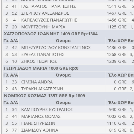
2
41
ΓΑΣΠΑΡΑΤΟΣ ΠΑΝΑΓΙΩΤΗΣ
1511
GRE
5
3
52
ΣΤΕΡΓΙΟΥ ΑΛΕΞΑΝΔΡΟΣ
1467
GRE
1,
6
4
ΚΑΠΕΛΟΥΖΟΣ ΠΑΝΑΓΙΩΤΗΣ
1456
GRE
4
7
20
ΜΟΥΡΤΖΟΥΝΗ ΜΑΡΙΑ
1125
GRE
1,
ΧΑΤΖΟΠΟΥΛΟΣ ΙΩΑΝΝΗΣ 1409 GRE Rp:1304
Γύ.
Α/Α
Όνομα
Έλο
ΧΩΡ
Βα
2
42
ΜΠΕΖΥΡΤΖΟΓΛΟΥ ΚΩΝΣΤΑΝΤΙΝΟΣ
1436
GRE
0
3
53
ΞΥΔΕΑΣ ΠΑΝΑΓΙΩΤΗΣ
1268
GRE
3,
6
10
ΖΗΚΟΣ ΓΕΩΡΓΙΟΣ
1209
GRE
2
ΓΕΩΡΓΙΑΔΟΥ ΜΑΡΙΑ 1000 GRE Rp:0
Γύ.
Α/Α
Όνομα
Έλο
ΧΩΡ
Βα
1
33
CIMINA ANDRA
0
GRE
6
2
43
ΤΥΡΑΚΗ ΑΙΚΑΤΕΡΙΝΗ
0
GRE
2,
ΝΟΜΙΚΟΣ ΚΟΣΜΑΣ 1357 GRE Rp:1809
Γύ.
Α/Α
Όνομα
Έλο
ΧΩΡ
Βα
1
34
ΚΑΜΠΟΥΡΗΣ ΕΥΣΤΡΑΤΙΟΣ
940
GRE
1,
2
44
ΜΑΡΙΑΝΟΣ ΘΩΜΑΣ
1002
GRE
2,
3
55
ΓΙΑΝΙ ΣΠΥΡΙΔΩΝ
1110
GRE
2
5
77
ΣΙΑΜΙΔΟΥ ΑΘΗΝΑ
819
GRE
0,