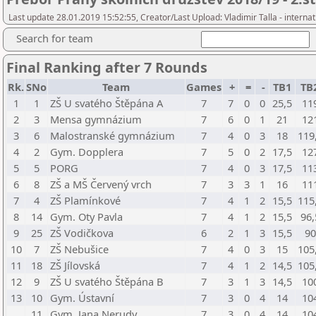
Last update 28.01.2019 15:52:55, Creator/Last Upload: Vladimir Talla - internat
Search for team
Final Ranking after 7 Rounds
Rk.
SNo
Team
Games
+
=
-
TB1
TB
1
1
ZŠ U svatého Štěpána A
7
7
0
0
25,5
11
2
3
Mensa gymnázium
7
6
0
1
21
12
3
6
Malostranské gymnázium
7
4
0
3
18
119
4
2
Gym. Dopplera
7
5
0
2
17,5
12
5
5
PORG
7
4
0
3
17,5
11
6
8
ZŠ a MŠ Červený vrch
7
3
3
1
16
11
7
4
ZŠ Plamínkové
7
4
1
2
15,5
115
8
14
Gym. Oty Pavla
7
4
1
2
15,5
96,
9
25
ZŠ Vodičkova
6
2
1
3
15,5
90
10
7
ZŠ Nebušice
7
4
0
3
15
105
11
18
ZŠ Jílovská
7
4
1
2
14,5
105
12
9
ZŠ U svatého Štěpána B
7
3
1
3
14,5
10
13
10
Gym. Ústavní
7
3
0
4
14
10
11
Gym. Jana Nerudy
7
3
0
4
14
10