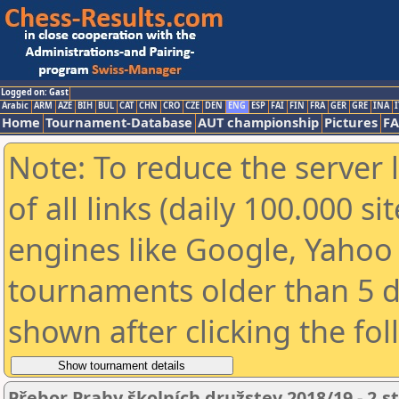
Logged on: Gast
Arabic
ARM
AZE
BIH
BUL
CAT
CHN
CRO
CZE
DEN
ENG
ESP
FAI
FIN
FRA
GER
GRE
INA
I
Home
Tournament-Database
AUT championship
Pictures
F
Note: To reduce the server 
of all links (daily 100.000 s
engines like Google, Yahoo a
tournaments older than 5 d
shown after clicking the fo
Přebor Prahy školních družstev 2018/19 - 2.