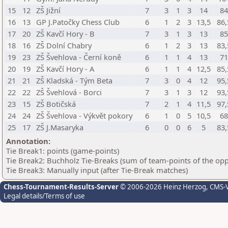
15
12
ZŠ Jižní
7
3
1
3
14
84
16
13
GP J.Patočky Chess Club
6
1
2
3
13,5
86,
17
20
ZŠ Kavčí Hory - B
7
3
1
3
13
85
18
16
ZŠ Dolní Chabry
6
1
2
3
13
83,
19
23
ZŠ Švehlova - Černí koně
6
1
1
4
13
71
20
19
ZŠ Kavčí Hory - A
6
1
1
4
12,5
85,
21
21
ZŠ Kladská - Tým Beta
7
3
0
4
12
95,
22
22
ZŠ Švehlová - Borci
7
3
1
3
12
93,
23
15
ZŠ Botičská
7
2
1
4
11,5
97,
24
24
ZŠ Švehlova - Výkvět pokory
6
1
0
5
10,5
68
25
17
ZŠ J.Masaryka
6
0
0
6
5
83,
Annotation:
Tie Break1: points (game-points)
Tie Break2: Buchholz Tie-Breaks (sum of team-points of the op
Tie Break3: Manually input (after Tie-Break matches)
Chess-Tournament-Results-Server
© 2006-2026 Heinz Herzog
, CMS-
Legal details/Terms of use