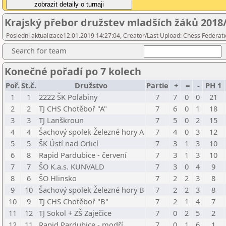
Krajský přebor družstev mladších žáků 2018
Poslední aktualizace12.01.2019 14:27:04, Creator/Last Upload: Chess Federati
Search for team
Konečné pořadí po 7 kolech
Poř.
St.č.
Družstvo
Partie
+
=
-
PH 1
1
1
2222 ŠK Polabiny
7
7
0
0
21
2
2
TJ CHS Chotěboř "A"
7
6
0
1
18
3
3
TJ Lanškroun
7
5
0
2
15
4
4
Šachový spolek Železné hory A
7
4
0
3
12
5
5
ŠK Ústí nad Orlicí
7
3
1
3
10
6
8
Rapid Pardubice - červení
7
3
1
3
10
7
7
ŠO K.a.s. KUNVALD
7
3
0
4
9
8
6
ŠO Hlinsko
7
2
2
3
8
9
10
Šachový spolek Železné hory B
7
2
2
3
8
10
9
TJ CHS Chotěboř "B"
7
2
1
4
7
11
12
TJ Sokol + ZŠ Zaječice
7
0
2
5
2
12
11
Rapid Pardubice - modří
7
0
1
6
1