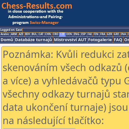
Logged on: Gast
Arabic
ARM
AZE
BIH
BUL
CAT
CHN
CRO
CZE
DEN
ENG
ESP
FAI
FIN
FRA
GER
GRE
INA
I
Domů
Databáze turnajů
Mistrovství AUT
Fotogalerie
FAQ
On
Poznámka: Kvůli redukci za
skenováním všech odkazů (
a více) a vyhledávačů typu 
všechny odkazy turnajů star
data ukončení turnaje) jsou
na následující tlačítko: