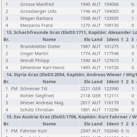
1
Grosse Manfred
1940
AUT
104066
½
2
Grossberger Udo
1746
AUT
104065
0
3
Wegan Barbara
1598
AUT
133935
1
4
Meszaros Franz
1270
AUT
109135
0
13. Schachfreunde Graz (EloDS:1711, Kapitän: Alexander Lor
Br.
Name
Elo
Land
Ident
1
2
3
1
Brandstetter Dieter
1987
AUT
101275
0
2
Unger Martin
1774
AUT
117548
0
3
Wendl Philipp
1590
AUT
127615
1
4
Zehentner Karl-Heinz
1493
AUT
116726
0
14. Styria Graz (EloDS:2054, Kapitän: Andreas Wieser / Wtg1:
Br.
Name
Elo
Land
Ident
1
2
3
1
FM
Schreiner Till
2221
GER
122990
1
2
Rohler Siegfried
2118
GER
112111
0
3
Wieser Andreas Mag.
2017
AUT
116179
½
4
Schütz Christian
1861
AUT
113296
0
15. Esv Austria Graz (EloDS:1708, Kapitän: Kurt Fahrner / Wt
Br.
Name
Elo
Land
Ident
1
2
3
1
FM
Fahrner Kurt
2347
AUT
102640
0
½