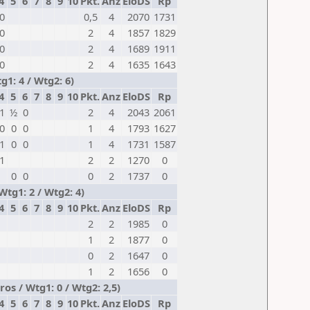
4
5
6
7
8
9
10
Pkt.
Anz
EloDS
Rp
0
0,5
4
2070
1731
0
2
4
1857
1829
0
2
4
1689
1911
0
2
4
1635
1643
1: 4 / Wtg2: 6)
4
5
6
7
8
9
10
Pkt.
Anz
EloDS
Rp
1
½
0
2
4
2043
2061
0
0
0
1
4
1793
1627
1
0
0
1
4
1731
1587
1
2
2
1270
0
0
0
0
2
1737
0
tg1: 2 / Wtg2: 4)
4
5
6
7
8
9
10
Pkt.
Anz
EloDS
Rp
2
2
1985
0
1
2
1877
0
0
2
1647
0
1
2
1656
0
s / Wtg1: 0 / Wtg2: 2,5)
4
5
6
7
8
9
10
Pkt.
Anz
EloDS
Rp