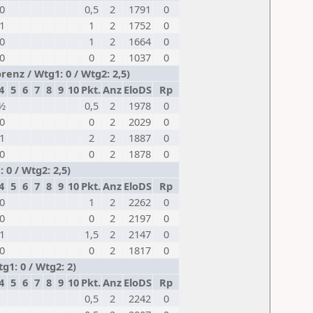
0
0,5
2
1791
0
1
1
2
1752
0
0
1
2
1664
0
0
0
2
1037
0
enz / Wtg1: 0 / Wtg2: 2,5)
4
5
6
7
8
9
10
Pkt.
Anz
EloDS
Rp
½
0,5
2
1978
0
0
0
2
2029
0
1
2
2
1887
0
0
0
2
1878
0
 0 / Wtg2: 2,5)
4
5
6
7
8
9
10
Pkt.
Anz
EloDS
Rp
0
1
2
2262
0
0
0
2
2197
0
1
1,5
2
2147
0
0
0
2
1817
0
g1: 0 / Wtg2: 2)
4
5
6
7
8
9
10
Pkt.
Anz
EloDS
Rp
0,5
2
2242
0