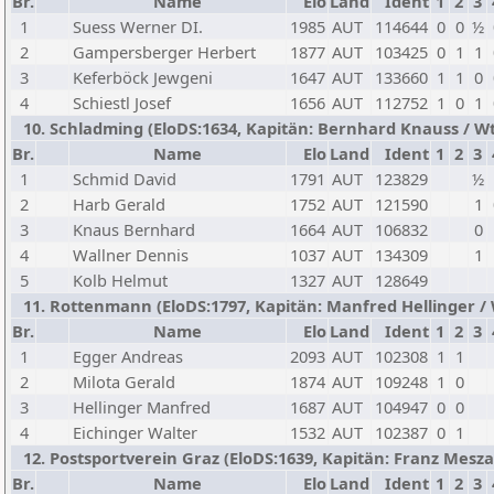
Br.
Name
Elo
Land
Ident
1
2
3
1
Suess Werner DI.
1985
AUT
114644
0
0
½
2
Gampersberger Herbert
1877
AUT
103425
0
1
1
3
Keferböck Jewgeni
1647
AUT
133660
1
1
0
4
Schiestl Josef
1656
AUT
112752
1
0
1
10. Schladming (EloDS:1634, Kapitän: Bernhard Knauss / Wtg
Br.
Name
Elo
Land
Ident
1
2
3
1
Schmid David
1791
AUT
123829
½
2
Harb Gerald
1752
AUT
121590
1
3
Knaus Bernhard
1664
AUT
106832
0
4
Wallner Dennis
1037
AUT
134309
1
5
Kolb Helmut
1327
AUT
128649
11. Rottenmann (EloDS:1797, Kapitän: Manfred Hellinger / W
Br.
Name
Elo
Land
Ident
1
2
3
1
Egger Andreas
2093
AUT
102308
1
1
2
Milota Gerald
1874
AUT
109248
1
0
3
Hellinger Manfred
1687
AUT
104947
0
0
4
Eichinger Walter
1532
AUT
102387
0
1
12. Postsportverein Graz (EloDS:1639, Kapitän: Franz Meszaro
Br.
Name
Elo
Land
Ident
1
2
3