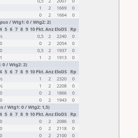
0,5
2
2007
0
1
2
1669
0
0
2
1664
0
us / Wtg1: 0 / Wtg2: 2)
4
5
6
7
8
9
10
Pkt.
Anz
EloDS
Rp
½
0,5
2
2240
0
0
0
2
2054
0
0
0,5
2
1937
0
1
1
2
1913
0
 0 / Wtg2: 2)
4
5
6
7
8
9
10
Pkt.
Anz
EloDS
Rp
½
1
2
2320
0
½
1
2
2208
0
0
0
2
1866
0
0
0
2
1943
0
 / Wtg1: 0 / Wtg2: 1,5)
4
5
6
7
8
9
10
Pkt.
Anz
EloDS
Rp
0
0
2
2086
0
0
0
2
2118
0
0
0
2
2100
0