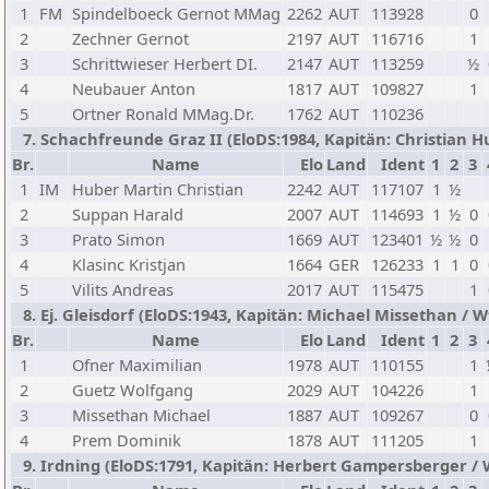
1
FM
Spindelboeck Gernot MMag
2262
AUT
113928
0
2
Zechner Gernot
2197
AUT
116716
1
3
Schrittwieser Herbert DI.
2147
AUT
113259
½
4
Neubauer Anton
1817
AUT
109827
1
5
Ortner Ronald MMag.Dr.
1762
AUT
110236
7. Schachfreunde Graz II (EloDS:1984, Kapitän: Christian Hu
Br.
Name
Elo
Land
Ident
1
2
3
1
IM
Huber Martin Christian
2242
AUT
117107
1
½
2
Suppan Harald
2007
AUT
114693
1
½
0
3
Prato Simon
1669
AUT
123401
½
½
0
4
Klasinc Kristjan
1664
GER
126233
1
1
0
5
Vilits Andreas
2017
AUT
115475
1
8. Ej. Gleisdorf (EloDS:1943, Kapitän: Michael Missethan / Wt
Br.
Name
Elo
Land
Ident
1
2
3
1
Ofner Maximilian
1978
AUT
110155
1
2
Guetz Wolfgang
2029
AUT
104226
1
3
Missethan Michael
1887
AUT
109267
0
4
Prem Dominik
1878
AUT
111205
1
9. Irdning (EloDS:1791, Kapitän: Herbert Gampersberger / Wt