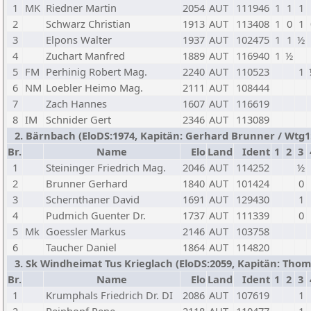
1
MK
Riedner Martin
2054
AUT
111946
1
1
1
2
Schwarz Christian
1913
AUT
113408
1
0
1
3
Elpons Walter
1937
AUT
102475
1
1
½
4
Zuchart Manfred
1889
AUT
116940
1
½
5
FM
Perhinig Robert Mag.
2240
AUT
110523
1
6
NM
Loebler Heimo Mag.
2111
AUT
108444
7
Zach Hannes
1607
AUT
116619
8
IM
Schnider Gert
2346
AUT
113089
2. Bärnbach (EloDS:1974, Kapitän: Gerhard Brunner / Wtg1: 
Br.
Name
Elo
Land
Ident
1
2
3
1
Steininger Friedrich Mag.
2046
AUT
114252
½
2
Brunner Gerhard
1840
AUT
101424
0
3
Schernthaner David
1691
AUT
129430
1
4
Pudmich Guenter Dr.
1737
AUT
111339
0
5
Mk
Goessler Markus
2146
AUT
103758
6
Taucher Daniel
1864
AUT
114820
3. Sk Windheimat Tus Krieglach (EloDS:2059, Kapitän: Thoma
Br.
Name
Elo
Land
Ident
1
2
3
1
Krumphals Friedrich Dr. DI
2086
AUT
107619
1