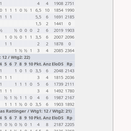
1
4
4
1908
2751
0
1
1
1
0
½
1
6,5
10
1854
1990
1
1
1
5,5
6
1691
2185
1,5
2
1441
0
½
½
0
0
0
2
6
2019
1903
1
0
½
0
1
1
3,5
6
2007
2096
1
1
2
2
1878
0
1
½
½
1
3
4
2085
2364
12 / Wtg2: 22)
4
5
6
7
8
9
10
Pkt.
Anz
EloDS
Rp
1
1
0
1
0
3,5
6
2048
2143
1
1
1
3
4
1815
2036
1
1
1
1
0
5
6
1739
2111
1
1
1
3
4
1492
1780
½
1
½
1
1
0
4
6
1987
2167
1
1
1
½
0
0
3,5
6
1903
1892
s Rattinger / Wtg1: 12 / Wtg2: 21)
4
5
6
7
8
9
10
Pkt.
Anz
EloDS
Rp
1
0
½
0
½
0
1
4
8
2187
2205