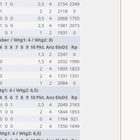
1
1
½
2,5
4
2154
2349
1
2
2
2118
0
0
0
0
0,5
4
2068
1755
1
½
0
2,5
4
1981
2073
0
1
1
2
1931
0
ber / Wtg1: 4 / Wtg2: 8)
4
5
6
7
8
9
10
Pkt.
Anz
EloDS
Rp
1,5
2
2347
0
0
1,5
4
2032
1990
1
2
4
1805
1823
0
2
4
1331
1331
0
1
2
2084
0
g1: 4 / Wtg2: 6,5)
4
5
6
7
8
9
10
Pkt.
Anz
EloDS
Rp
½
0
1
2,5
4
2049
2163
1
0
0
2
4
1844
1853
0
0
0
0
4
1764
921
1
0
0
2
4
1550
1649
g1: 4 / Wtg2: 6,5)