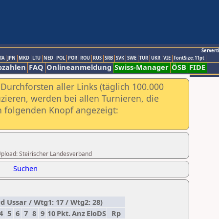
Servert
TA
JPN
MKD
LTU
NED
POL
POR
ROU
RUS
SRB
SVK
SWE
TUR
UKR
VIE
FontSize:11pt
ozahlen
FAQ
Onlineanmeldung
Swiss-Manager
ÖSB
FIDE
urchforsten aller Links (täglich 100.000
ieren, werden bei allen Turnieren, die
ch folgenden Knopf angezeigt:
 Upload: Steirischer Landesverband
Suchen
 Ussar / Wtg1: 17 / Wtg2: 28)
4
5
6
7
8
9
10
Pkt.
Anz
EloDS
Rp