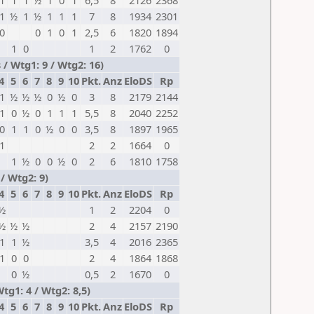
1
1
1
½
1
0
1
6,5
8
2126
2368
1
½
1
½
1
1
1
7
8
1934
2301
0
0
1
0
1
2,5
6
1820
1894
1
0
1
2
1762
0
/ Wtg1: 9 / Wtg2: 16)
4
5
6
7
8
9
10
Pkt.
Anz
EloDS
Rp
1
½
½
½
0
½
0
3
8
2179
2144
1
0
½
0
1
1
1
5,5
8
2040
2252
0
1
1
0
½
0
0
3,5
8
1897
1965
1
2
2
1664
0
1
½
0
0
½
0
2
6
1810
1758
/ Wtg2: 9)
4
5
6
7
8
9
10
Pkt.
Anz
EloDS
Rp
½
1
2
2204
0
½
½
½
2
4
2157
2190
1
1
½
3,5
4
2016
2365
1
0
0
2
4
1864
1868
0
½
0,5
2
1670
0
tg1: 4 / Wtg2: 8,5)
4
5
6
7
8
9
10
Pkt.
Anz
EloDS
Rp