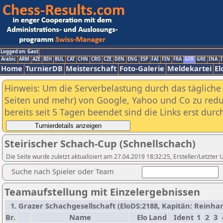
Logged on: Gast
Arabic
ARM
AZE
BIH
BUL
CAT
CHN
CRO
CZE
DEN
ENG
ESP
FAI
FIN
FRA
GER
GRE
INA
I
Home
TurnierDB
Meisterschaft
Foto-Galerie
Meldekartei
El
Hinweis: Um die Serverbelastung durch das tägliche D
Seiten und mehr) von Google, Yahoo und Co zu reduz
bereits seit 5 Tagen beendet sind die Links erst dur
Steirischer Schach-Cup (Schnellschach)
Die Seite wurde zuletzt aktualisiert am 27.04.2019 18:32:25, Ersteller/Letzter
Suche nach Spieler oder Team
Teamaufstellung mit Einzelergebnissen
1. Grazer Schachgesellschaft (EloDS:2188, Kapitän: Reinhard
Br.
Name
Elo
Land
Ident
1
2
3