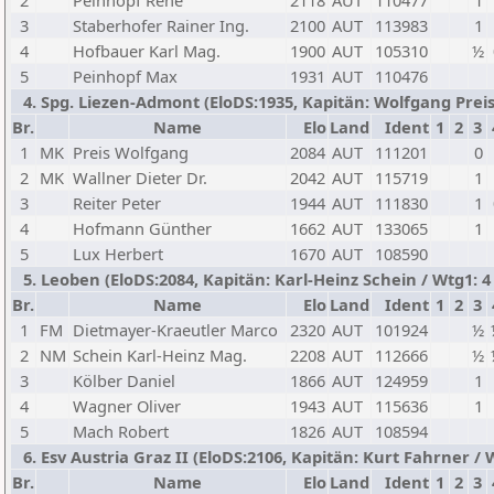
2
Peinhopf Rene
2118
AUT
110477
1
3
Staberhofer Rainer Ing.
2100
AUT
113983
1
4
Hofbauer Karl Mag.
1900
AUT
105310
½
5
Peinhopf Max
1931
AUT
110476
4. Spg. Liezen-Admont (EloDS:1935, Kapitän: Wolfgang Preis 
Br.
Name
Elo
Land
Ident
1
2
3
1
MK
Preis Wolfgang
2084
AUT
111201
0
2
MK
Wallner Dieter Dr.
2042
AUT
115719
1
3
Reiter Peter
1944
AUT
111830
1
4
Hofmann Günther
1662
AUT
133065
1
5
Lux Herbert
1670
AUT
108590
5. Leoben (EloDS:2084, Kapitän: Karl-Heinz Schein / Wtg1: 4 
Br.
Name
Elo
Land
Ident
1
2
3
1
FM
Dietmayer-Kraeutler Marco
2320
AUT
101924
½
2
NM
Schein Karl-Heinz Mag.
2208
AUT
112666
½
3
Kölber Daniel
1866
AUT
124959
1
4
Wagner Oliver
1943
AUT
115636
1
5
Mach Robert
1826
AUT
108594
6. Esv Austria Graz II (EloDS:2106, Kapitän: Kurt Fahrner / W
Br.
Name
Elo
Land
Ident
1
2
3