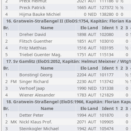
2
Preck Helmut
2021
AUT
111186
0
½
3
Preck Patrick
1665
AUT
127372
½
½
4
Hijma Bauke Michiel
0
NED
138280
0
0
16. Gratwein-Straßengel II (EloDS:1754, Kapitän: Florian Kap
Br.
Name
Elo
Land
Ident
1
2
3
1
Dreher David
1898
AUT
102080
0
2
Flitsch Guenther
1851
AUT
103010
0
4
Fritz Matthias
1516
AUT
103195
½
5
Triebel Guenter Mag.
1751
AUT
115134
0
17. Sv Gamlitz (EloDS:2052, Kapitän: Helmut Meixner / Wtg1:
Br.
Name
Elo
Land
Ident
1
2
3
1
Bonstingl Georg
2204
AUT
101177
½
2
FM
Singer Richard
2230
AUT
113742
½
3
Verhoef Jaap
1990
NED
131338
0
4
Wiener Alexander
1783
AUT
121829
0
18. Gratwein-Straßengel (EloDS:1966, Kapitän: Florian Kapus
Br.
Name
Elo
Land
Ident
1
2
3
1
Detter Peter
1994
AUT
101870
0
2
MK
Nickl Klaus Prof.
2071
AUT
109905
0
3
Steinkogler Michael
1942
AUT
105474
0