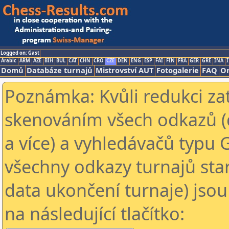
Logged on: Gast
Arabic
ARM
AZE
BIH
BUL
CAT
CHN
CRO
CZE
DEN
ENG
ESP
FAI
FIN
FRA
GER
GRE
INA
I
Domů
Databáze turnajů
Mistrovství AUT
Fotogalerie
FAQ
On
Poznámka: Kvůli redukci za
skenováním všech odkazů (
a více) a vyhledávačů typu 
všechny odkazy turnajů star
data ukončení turnaje) jsou
na následující tlačítko: