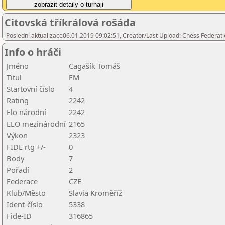
Citovská tříkrálová rošáda
Poslední aktualizace06.01.2019 09:02:51, Creator/Last Upload: Chess Federati
Info o hráči
Jméno
Cagašík Tomáš
Titul
FM
Startovní číslo
4
Rating
2242
Elo národní
2242
ELO mezinárodní
2165
Výkon
2323
FIDE rtg +/-
0
Body
7
Pořadí
2
Federace
CZE
Klub/Město
Slavia Kroměříž
Ident-číslo
5338
Fide-ID
316865