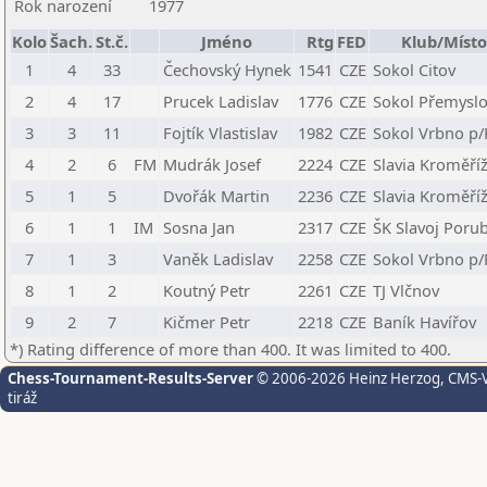
Rok narození
1977
Kolo
Šach.
St.č.
Jméno
Rtg
FED
Klub/Místo
1
4
33
Čechovský Hynek
1541
CZE
Sokol Citov
2
4
17
Prucek Ladislav
1776
CZE
Sokol Přemyslo
3
3
11
Fojtík Vlastislav
1982
CZE
Sokol Vrbno p/
4
2
6
FM
Mudrák Josef
2224
CZE
Slavia Kroměří
5
1
5
Dvořák Martin
2236
CZE
Slavia Kroměří
6
1
1
IM
Sosna Jan
2317
CZE
ŠK Slavoj Poru
7
1
3
Vaněk Ladislav
2258
CZE
Sokol Vrbno p/
8
1
2
Koutný Petr
2261
CZE
TJ Vlčnov
9
2
7
Kičmer Petr
2218
CZE
Baník Havířov
*) Rating difference of more than 400. It was limited to 400.
Chess-Tournament-Results-Server
© 2006-2026 Heinz Herzog
, CMS-
tiráž