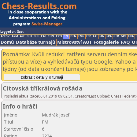
Logged on: Gast
Arabic
ARM
AZE
BIH
BUL
CAT
CHN
CRO
CZE
DEN
ENG
ESP
FAI
FIN
FRA
GER
GRE
INA
I
Domů
Databáze turnajů
Mistrovství AUT
Fotogalerie
FAQ
On
Poznámka: Kvůli redukci zatížení serveru denním s
přístupu a více) a vyhledávačů typu Google, Yahoo a 
týdny (od data ukončení turnaje) jsou zobrazeny po kl
Citovská tříkrálová rošáda
Poslední aktualizace06.01.2019 09:02:51, Creator/Last Upload: Chess Federati
Info o hráči
Jméno
Mudrák Josef
Titul
FM
Startovní číslo
6
Rating
2224