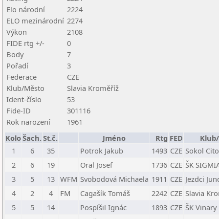
Elo národní
2224
ELO mezinárodní
2274
Výkon
2108
FIDE rtg +/-
0
Body
7
Pořadí
3
Federace
CZE
Klub/Město
Slavia Kroměříž
Ident-číslo
53
Fide-ID
301116
Rok narození
1961
Kolo
Šach.
St.č.
Jméno
Rtg
FED
Klub/
1
6
35
Potrok Jakub
1493
CZE
Sokol Cit
2
6
19
Oral Josef
1736
CZE
ŠK SIGMI
3
5
13
WFM
Svobodová Michaela
1911
CZE
Jezdci Jun
4
2
4
FM
Cagašík Tomáš
2242
CZE
Slavia Kr
5
5
14
Pospíšil Ignác
1893
CZE
ŠK Vinary