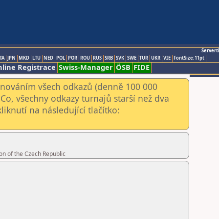
Servert
TA
JPN
MKD
LTU
NED
POL
POR
ROU
RUS
SRB
SVK
SWE
TUR
UKR
VIE
FontSize:11pt
line Registrace
Swiss-Manager
ÖSB
FIDE
kenováním všech odkazů (denně 100 000
Co, všechny odkazy turnajů starší než dva
iknutí na následující tlačítko:
on of the Czech Republic