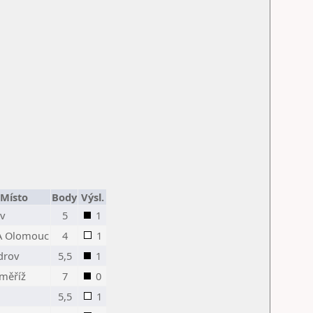
Místo
Body
Výsl.
ov
5
1
A Olomouc
4
1
drov
5,5
1
oměříž
7
0
5,5
1