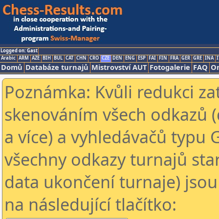
Logged on: Gast
Arabic
ARM
AZE
BIH
BUL
CAT
CHN
CRO
CZE
DEN
ENG
ESP
FAI
FIN
FRA
GER
GRE
INA
I
Domů
Databáze turnajů
Mistrovství AUT
Fotogalerie
FAQ
On
Poznámka: Kvůli redukci za
skenováním všech odkazů (
a více) a vyhledávačů typu 
všechny odkazy turnajů star
data ukončení turnaje) jsou
na následující tlačítko: