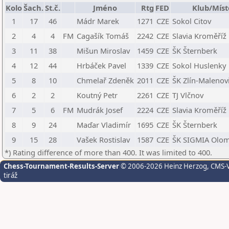
Kolo
Šach.
St.č.
Jméno
Rtg
FED
Klub/Míst
1
17
46
Mádr Marek
1271
CZE
Sokol Citov
2
4
4
FM
Cagašík Tomáš
2242
CZE
Slavia Kroměříž
3
11
38
Mišun Miroslav
1459
CZE
ŠK Šternberk
4
12
44
Hrbáček Pavel
1339
CZE
Sokol Huslenky
5
8
10
Chmelař Zdeněk
2011
CZE
ŠK Zlín-Malenovi
6
2
2
Koutný Petr
2261
CZE
TJ Vlčnov
7
5
6
FM
Mudrák Josef
2224
CZE
Slavia Kroměříž
8
9
24
Maďar Vladimír
1695
CZE
ŠK Šternberk
9
15
28
Vašek Rostislav
1587
CZE
ŠK SIGMIA Olo
*) Rating difference of more than 400. It was limited to 400.
Chess-Tournament-Results-Server
© 2006-2026 Heinz Herzog
, CMS-
tiráž