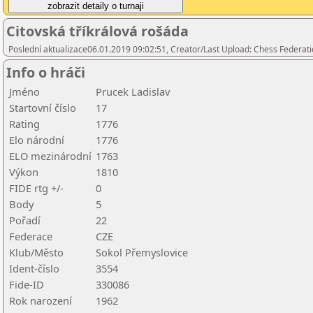
Citovská tříkrálová rošáda
Poslední aktualizace06.01.2019 09:02:51, Creator/Last Upload: Chess Federati
Info o hráči
Jméno
Prucek Ladislav
Startovní číslo
17
Rating
1776
Elo národní
1776
ELO mezinárodní
1763
Výkon
1810
FIDE rtg +/-
0
Body
5
Pořadí
22
Federace
CZE
Klub/Město
Sokol Přemyslovice
Ident-číslo
3554
Fide-ID
330086
Rok narození
1962