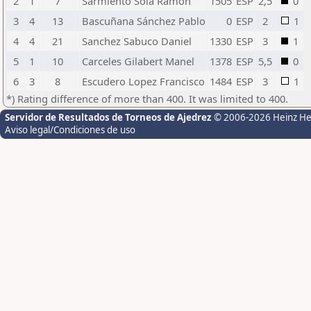
2
1
7
Sarmiento Sola Ramon
1505
ESP
2,5
0
3
4
13
Bascuñana Sánchez Pablo
0
ESP
2
1
4
4
21
Sanchez Sabuco Daniel
1330
ESP
3
1
5
1
10
Carceles Gilabert Manel
1378
ESP
5,5
0
6
3
8
Escudero Lopez Francisco
1484
ESP
3
1
*) Rating difference of more than 400. It was limited to 400.
Servidor de Resultados de Torneos de Ajedrez
© 2006-2026 Heinz H
Aviso legal/Condiciones de uso