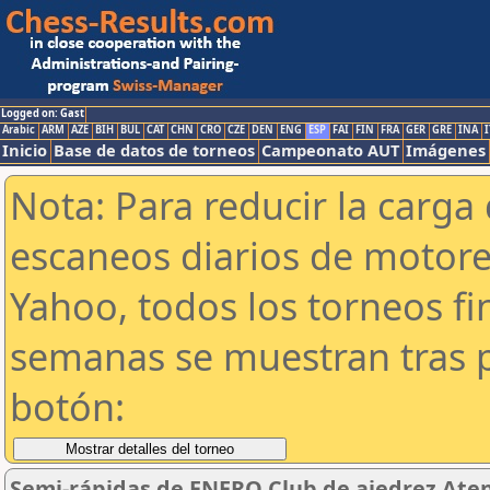
Logged on: Gast
Arabic
ARM
AZE
BIH
BUL
CAT
CHN
CRO
CZE
DEN
ENG
ESP
FAI
FIN
FRA
GER
GRE
INA
I
Inicio
Base de datos de torneos
Campeonato AUT
Imágenes
Nota: Para reducir la carga 
escaneos diarios de motor
Yahoo, todos los torneos f
semanas se muestran tras p
botón:
Semi-rápidas de ENERO Club de ajedrez Aten