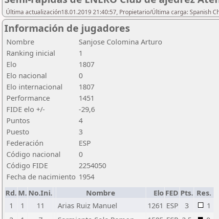
Última actualización18.01.2019 21:40:57, Propietario/Última carga: Spanish C
Información de jugadores
Nombre
Sanjose Colomina Arturo
Ranking inicial
1
Elo
1807
Elo nacional
0
Elo internacional
1807
Performance
1451
FIDE elo +/-
-29,6
Puntos
4
Puesto
3
Federación
ESP
Código nacional
0
Código FIDE
2254050
Fecha de nacimiento
1954
Rd.
M.
No.Ini.
Nombre
Elo
FED
Pts.
Res.
1
1
11
Arias Ruiz Manuel
1261
ESP
3
1