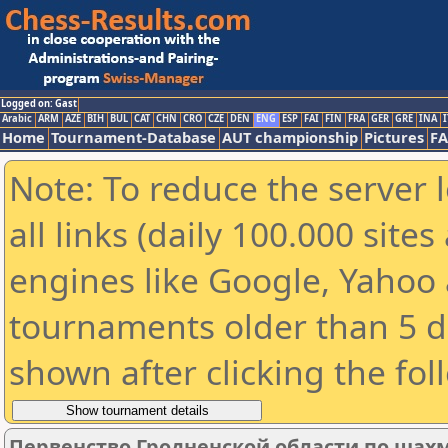
Logged on: Gast
Arabic
ARM
AZE
BIH
BUL
CAT
CHN
CRO
CZE
DEN
ENG
ESP
FAI
FIN
FRA
GER
GRE
INA
I
Home
Tournament-Database
AUT championship
Pictures
F
Note: To reduce the server 
all links (daily 100.000 sit
engines like Google, Yahoo a
tournaments older than 5 d
shown after clicking the fol
Первенство Гродненской области по шахм