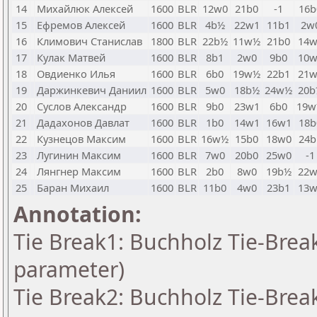
14
Михайлюк Алексей
1600
BLR
12w0
21b0
-1
16b
15
Ефремов Алексей
1600
BLR
4b½
22w1
11b1
2w
16
Климович Станислав
1800
BLR
22b½
11w½
21b0
14w
17
Кулак Матвей
1600
BLR
8b1
2w0
9b0
10w
18
Овдиенко Илья
1600
BLR
6b0
19w½
22b1
21w
19
Даржинкевич Даниил
1600
BLR
5w0
18b½
24w½
20b
20
Суслов Александр
1600
BLR
9b0
23w1
6b0
19
21
Дадахонов Давлат
1600
BLR
1b0
14w1
16w1
18b
22
Кузнецов Максим
1600
BLR
16w½
15b0
18w0
24b
23
Лугинин Максим
1600
BLR
7w0
20b0
25w0
-1
24
Лянгнер Максим
1600
BLR
2b0
8w0
19b½
22w
25
Баран Михаил
1600
BLR
11b0
4w0
23b1
13w
Annotation:
Tie Break1: Buchholz Tie-Break
parameter)
Tie Break2: Buchholz Tie-Break