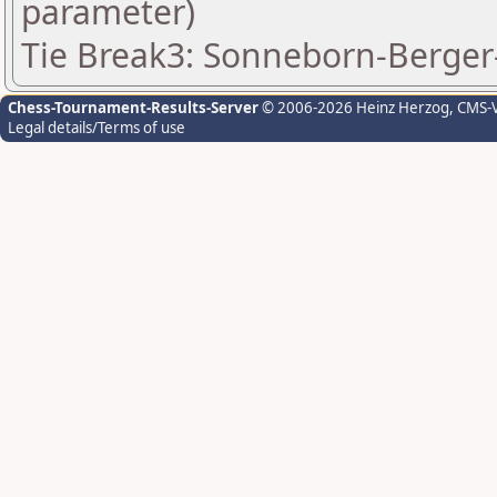
parameter)
Tie Break3: Sonneborn-Berger-
Chess-Tournament-Results-Server
© 2006-2026 Heinz Herzog
, CMS-
Legal details/Terms of use