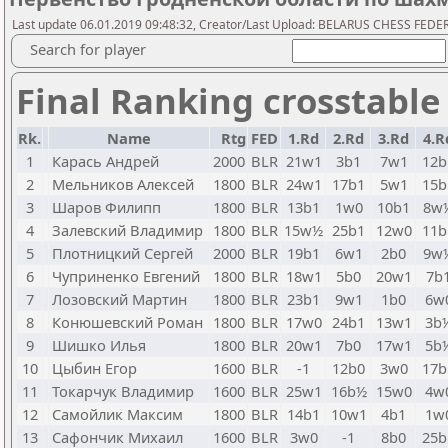
Last update 06.01.2019 09:48:32, Creator/Last Upload: BELARUS CHESS FED
Search for player
Final Ranking crosstable
Rk.
Name
Rtg
FED
1.Rd
2.Rd
3.Rd
4.R
1
Карась Андрей
2000
BLR
21w1
3b1
7w1
12b
2
Мельников Алексей
1800
BLR
24w1
17b1
5w1
15b
3
Шаров Филипп
1800
BLR
13b1
1w0
10b1
8w
4
Залевский Владимир
1800
BLR
15w½
25b1
12w0
11b
5
Плотницкий Сергей
2000
BLR
19b1
6w1
2b0
9w
6
Чуприненко Евгений
1800
BLR
18w1
5b0
20w1
7b
7
Лозовский Мартин
1800
BLR
23b1
9w1
1b0
6w
8
Конюшевский Роман
1800
BLR
17w0
24b1
13w1
3b
9
Шишко Илья
1800
BLR
20w1
7b0
17w1
5b
10
Цыбин Егор
1600
BLR
-1
12b0
3w0
17b
11
Токарчук Владимир
1600
BLR
25w1
16b½
15w0
4w
12
Самойлик Максим
1800
BLR
14b1
10w1
4b1
1w
13
Сафончик Михаил
1600
BLR
3w0
-1
8b0
25b