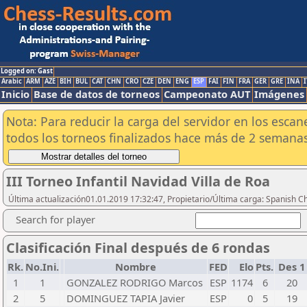
Logged on: Gast
Arabic
ARM
AZE
BIH
BUL
CAT
CHN
CRO
CZE
DEN
ENG
ESP
FAI
FIN
FRA
GER
GRE
INA
I
Inicio
Base de datos de torneos
Campeonato AUT
Imágenes
Nota: Para reducir la carga del servidor en los esc
todos los torneos finalizados hace más de 2 semanas
III Torneo Infantil Navidad Villa de Roa
Última actualización01.01.2019 17:32:47, Propietario/Última carga: Spanish C
Search for player
Clasificación Final después de 6 rondas
Rk.
No.Ini.
Nombre
FED
Elo
Pts.
Des 
1
1
GONZALEZ RODRIGO Marcos
ESP
1174
6
20
2
5
DOMINGUEZ TAPIA Javier
ESP
0
5
19