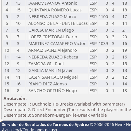
3
13
IVANOV IVANOV Antonio
ESP
0
4
18
4
15
QUINTANA ROMERO Lucas
ESP
0
4
18
5
2
NEBREDA ZUAZO Marco
ESP
1100
4
17
6
10
ALONSO DE LA FUENTE Lucas
ESP
0
4
14
7
6
GARCIA MARTIN Diego
ESP
0
3
21
8
7
LOPEZ CRISTOBAL Dario
ESP
0
3
20
9
3
MARTINEZ CAMARERO Victor
ESP
1039
3
16
10
4
ARNAIZ SAINZ Alejandro
ESP
0
2
19
11
14
NEBREDA ZUAZO Rebeca
ESP
0
2
16
12
9
ZAMORA GIL Raul
ESP
0
2
15
13
12
GARCIA MARTIN Javier
ESP
0
2
13
14
11
CASIN SANTIAGO Miguel
ESP
0
2
12
15
16
RIANO DIEZ Alonso
ESP
0
1
14
16
8
SANCHO ORTUÑO Hugo
ESP
0
1
13
Anotación:
Desempate 1: Buchholz Tie-Breaks (variabel with parameter)
Desempate 2: Direct Encounter (The results of the players in th
Desempate 3: Sonneborn-Berger-Tie-Break variable
Servidor de Resultados de Torneos de Ajedrez
© 2006-2026 Heinz H
Aviso legal/Condiciones de uso