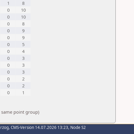
1
8
0
10
0
10
0
8
0
9
0
9
0
5
0
4
0
3
0
3
0
3
0
2
0
2
0
1
e same point group)
erzog
, CMS-Version 14.07.2026 13:23, Node S2