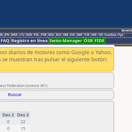
Servert
TA
JPN
MKD
LTU
NED
POL
POR
ROU
RUS
SRB
SVK
SWE
TUR
UKR
VIE
FontSize:11pt
FAQ
Registro en línea
Swiss-Manager
ÖSB
FIDE
aneos diarios de motores como Google o Yahoo,
 se muestran tras pulsar el siguiente botón:
hess Federation (Licence 361)
Buscar
1
Des 2
Des 3
0
22
0
15