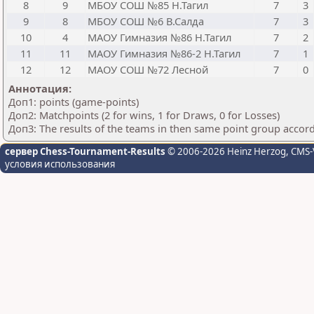
8
9
МБОУ СОШ №85 Н.Тагил
7
3
9
8
МБОУ СОШ №6 В.Салда
7
3
10
4
МАОУ Гимназия №86 Н.Тагил
7
2
11
11
МАОУ Гимназия №86-2 Н.Тагил
7
1
12
12
МАОУ СОШ №72 Лесной
7
0
Аннотация:
Доп1: points (game-points)
Доп2: Matchpoints (2 for wins, 1 for Draws, 0 for Losses)
Доп3: The results of the teams in then same point group accor
сервер Chess-Tournament-Results
© 2006-2026 Heinz Herzog
, CMS-
условия использования