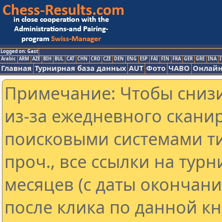
Logged on: Gast
Arabic
ARM
AZE
BIH
BUL
CAT
CHN
CRO
CZE
DEN
ENG
ESP
FAI
FIN
FRA
GER
GRE
INA
I
Главная
Турнирная база данных
AUT
Фото
ЧАВО
Онлайн
Примечание: Чтобы снизи
из-за ежедневного скани
поисковыми системами ти
проч., все ссылки на тур
месяцев (с даты окончан
после клика по данной кн