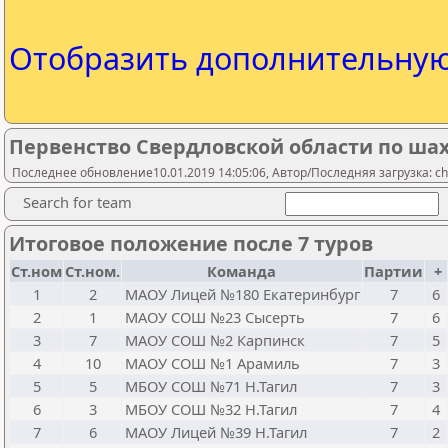
Отобразить дополнительну
Первенство Свердловской области по шах
Последнее обновление10.01.2019 14:05:06, Автор/Последняя загрузка: ch
Search for team
Итоговое положение после 7 туров
Ст.ном
Ст.ном.
Команда
Партии
+
1
2
МАОУ Лицей №180 Екатеринбург
7
6
2
1
МАОУ СОШ №23 Сысерть
7
6
3
7
МАОУ СОШ №2 Карпинск
7
5
4
10
МАОУ СОШ №1 Арамиль
7
3
5
5
МБОУ СОШ №71 Н.Тагил
7
3
6
3
МБОУ СОШ №32 Н.Тагил
7
4
7
6
МАОУ Лицей №39 Н.Тагил
7
2