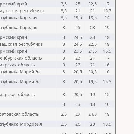
рмский край
3,5
25
22,5
17
муртская республика
3,5
21
21
16,5
спублика Карелия
3,5
19,5
18,5
14
спублика Карелия
3
25
23
19
рмский край
3
24,5
23
18
вашская республика
3
24,5
22,5
18
рмский край
3
23,5
21,5
16,5
енбургская область
3
23
21
17
марская область
3
23
21
16
спублика Марий Эл
3
20,5
20,5
16
спублика Марий Эл
3
20,5
19,5
15,5
марская область
3
20,5
19
15
3
13
13
10
ратовская область
2,5
27
24,5
18
спублика Мордовия
2,5
26
23
18,5
2,5
16,5
15,5
11,5