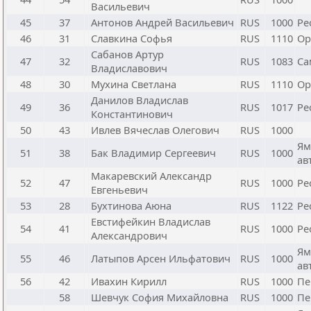
Васильевич
45
37
Антонов Андрей Васильевич
RUS
1000
Ре
46
31
Славкина Софья
RUS
1110
Ор
Сабанов Артур
47
32
RUS
1083
Са
Владиславович
48
30
Мухина Светлана
RUS
1110
Ор
Данилов Владислав
49
36
RUS
1017
Ре
Константинович
50
43
Ивлев Вячеслав Олегович
RUS
1000
Ям
51
38
Бак Владимир Сергеевич
RUS
1000
ав
Макаревский Александр
52
47
RUS
1000
Ре
Евгеньевич
53
28
Бухтинова Аюна
RUS
1122
Ре
Евстифейкин Владислав
54
41
RUS
1000
Ре
Александрович
Ям
55
46
Латыпов Арсен Ильфатович
RUS
1000
ав
56
42
Ивахин Кирилл
RUS
1000
Пе
58
Шевчук София Михайловна
RUS
1000
Пе