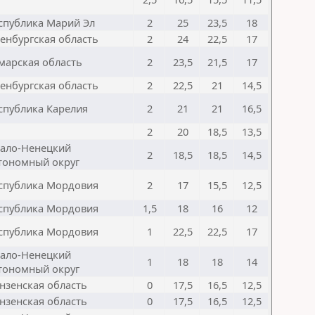
спублика Марий Эл
2
25
23,5
18
енбургская область
2
24
22,5
17
марская область
2
23,5
21,5
17
енбургская область
2
22,5
21
14,5
спублика Карелия
2
21
21
16,5
2
20
18,5
13,5
ало-Ненецкий
2
18,5
18,5
14,5
тономный округ
спублика Мордовия
2
17
15,5
12,5
спублика Мордовия
1,5
18
16
12
спублика Мордовия
1
22,5
22,5
17
ало-Ненецкий
1
18
18
14
тономный округ
нзенская область
0
17,5
16,5
12,5
нзенская область
0
17,5
16,5
12,5