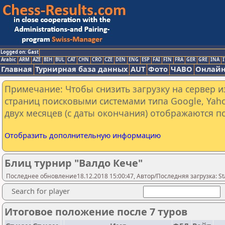
Logged on: Gast
Arabic
ARM
AZE
BIH
BUL
CAT
CHN
CRO
CZE
DEN
ENG
ESP
FAI
FIN
FRA
GER
GRE
INA
I
Главная
Турнирная база данных
AUT
Фото
ЧАВО
Онлайн
Примечание: Чтобы снизить загрузку на сервер и
страниц поисковыми системами типа Google, Yaho
двух месяцев (с даты окончания) отображаются по
Отобразить дополнительную информацию
Блиц турнир "Валдо Кече"
Последнее обновление18.12.2018 15:00:47, Автор/Последняя загрузка: Sta
Search for player
Итоговое положение после 7 туров