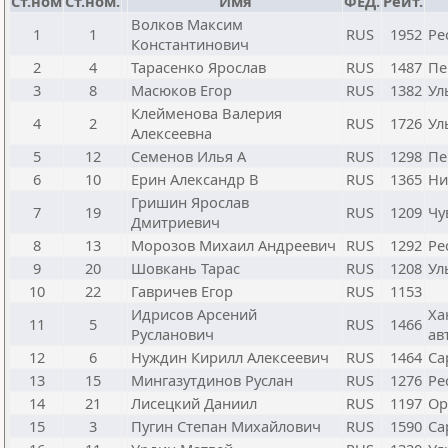
Ст.ном
Ст.ном.
Имя
ФЕД.
Рейт.
Волков Максим
1
1
RUS
1952
Ре
Константинович
2
4
Тарасенко Ярослав
RUS
1487
Пе
3
8
Масюков Егор
RUS
1382
Ул
Клейменова Валерия
4
2
RUS
1726
Ул
Алексеевна
5
12
Семенов Илья А
RUS
1298
Пе
6
10
Ерин Александр В
RUS
1365
Ни
Гришин Ярослав
7
19
RUS
1209
Чу
Дмитриевич
8
13
Морозов Михаил Андреевич
RUS
1292
Ре
9
20
Шовкань Тарас
RUS
1208
Ул
10
22
Гавричев Егор
RUS
1153
Идрисов Арсений
Ха
11
5
RUS
1466
Русланович
ав
12
6
Нуждин Кирилл Алексеевич
RUS
1464
Са
13
15
Мингазутдинов Руслан
RUS
1276
Ре
14
21
Лисецкий Даниил
RUS
1197
Ор
15
3
Пугин Степан Михайлович
RUS
1590
Са