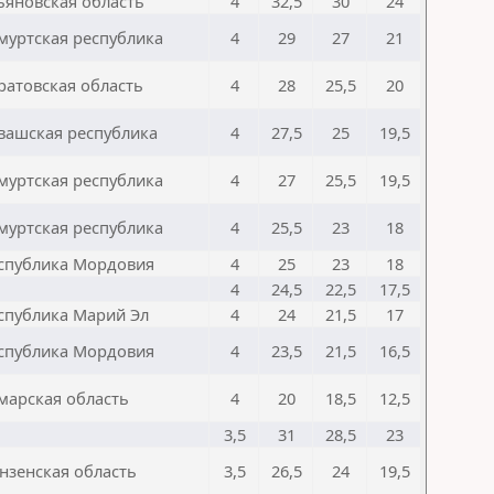
ьяновская область
4
32,5
30
24
муртская республика
4
29
27
21
ратовская область
4
28
25,5
20
вашская республика
4
27,5
25
19,5
муртская республика
4
27
25,5
19,5
муртская республика
4
25,5
23
18
спублика Мордовия
4
25
23
18
4
24,5
22,5
17,5
спублика Марий Эл
4
24
21,5
17
спублика Мордовия
4
23,5
21,5
16,5
марская область
4
20
18,5
12,5
3,5
31
28,5
23
нзенская область
3,5
26,5
24
19,5