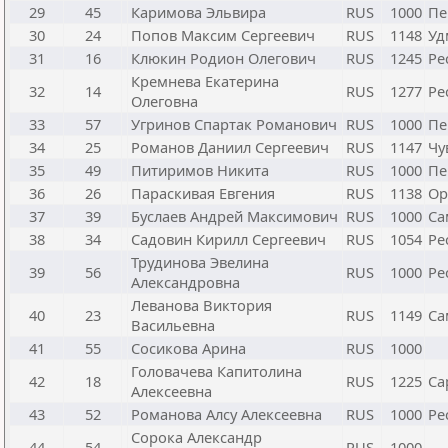
29
45
Каримова Эльвира
RUS
1000
Пе
30
24
Попов Максим Сергеевич
RUS
1148
Уд
31
16
Клюкин Родион Олегович
RUS
1245
Ре
Кремнева Екатерина
32
14
RUS
1277
Ре
Олеговна
33
57
Угринов Спартак Романович
RUS
1000
Пе
34
25
Романов Даниил Сергеевич
RUS
1147
Чу
35
49
Питиримов Никита
RUS
1000
Пе
36
26
Параскивая Евгения
RUS
1138
Ор
37
39
Буслаев Андрей Максимович
RUS
1000
Са
38
34
Садовин Кирилл Сергеевич
RUS
1054
Ре
Трудинова Эвелина
39
56
RUS
1000
Ре
Александровна
Леванова Виктория
40
23
RUS
1149
Са
Васильевна
41
55
Сосикова Арина
RUS
1000
Головачева Капитолина
42
18
RUS
1225
Са
Алексеевна
43
52
Романова Алсу Алексеевна
RUS
1000
Ре
Сорока Александр
44
54
RUS
1000