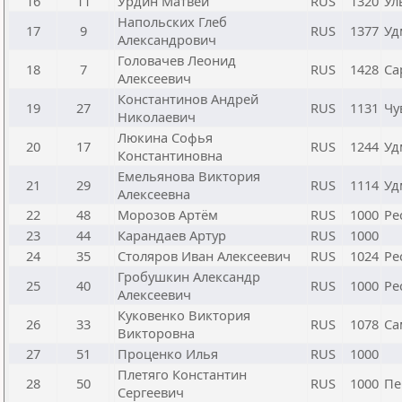
16
11
Урдин Матвей
RUS
1320
Ул
Напольских Глеб
17
9
RUS
1377
Уд
Александрович
Головачев Леонид
18
7
RUS
1428
Са
Алексеевич
Константинов Андрей
19
27
RUS
1131
Чу
Николаевич
Люкина Софья
20
17
RUS
1244
Уд
Константиновна
Емельянова Виктория
21
29
RUS
1114
Уд
Алексеевна
22
48
Морозов Артём
RUS
1000
Ре
23
44
Карандаев Артур
RUS
1000
24
35
Столяров Иван Алексеевич
RUS
1024
Ре
Гробушкин Александр
25
40
RUS
1000
Ре
Алексеевич
Куковенко Виктория
26
33
RUS
1078
Са
Викторовна
27
51
Проценко Илья
RUS
1000
Плетяго Константин
28
50
RUS
1000
Пе
Сергеевич