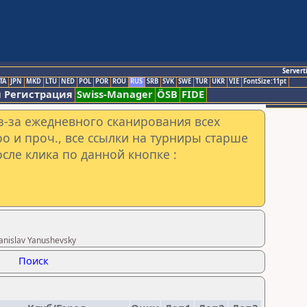
Servert
TA
JPN
MKD
LTU
NED
POL
POR
ROU
RUS
SRB
SVK
SWE
TUR
UKR
VIE
FontSize:11pt
 Регистрация
Swiss-Manager
ÖSB
FIDE
з-за ежедневного сканирования всех
o и проч., все ссылки на турниры старше
сле клика по данной кнопке :
nislav Yanushevsky
Поиск