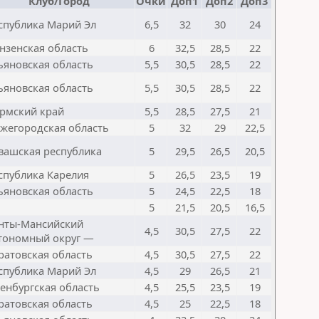
Клуб/Город
Очки
Доп1
Доп2
Доп3
спублика Марий Эл
6,5
32
30
24
нзенская область
6
32,5
28,5
22
ьяновская область
5,5
30,5
28,5
22
ьяновская область
5,5
30,5
28,5
22
рмский край
5,5
28,5
27,5
21
жегородская область
5
32
29
22,5
вашская республика
5
29,5
26,5
20,5
спублика Карелия
5
26,5
23,5
19
ьяновская область
5
24,5
22,5
18
5
21,5
20,5
16,5
нты-Мансийский
4,5
30,5
27,5
22
тономный округ —
ратовская область
4,5
30,5
27,5
22
спублика Марий Эл
4,5
29
26,5
21
енбургская область
4,5
25,5
23,5
19
ратовская область
4,5
25
22,5
18