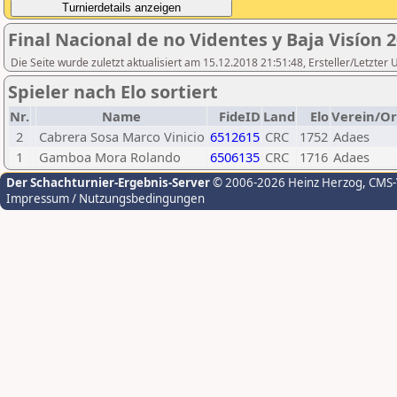
Final Nacional de no Videntes y Baja Visíon 
Die Seite wurde zuletzt aktualisiert am 15.12.2018 21:51:48, Ersteller/Letzter
Spieler nach Elo sortiert
Nr.
Name
FideID
Land
Elo
Verein/Or
2
Cabrera Sosa Marco Vinicio
6512615
CRC
1752
Adaes
1
Gamboa Mora Rolando
6506135
CRC
1716
Adaes
Der Schachturnier-Ergebnis-Server
© 2006-2026 Heinz Herzog
, CMS
Impressum / Nutzungsbedingungen