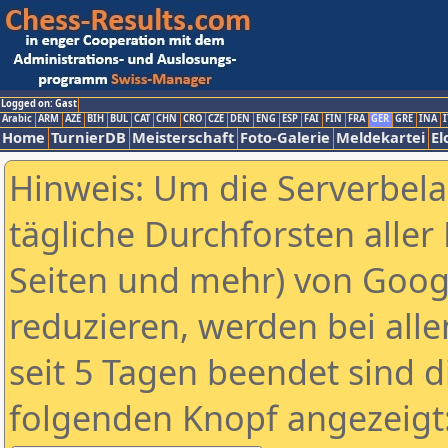
Logged on: Gast
Arabic
ARM
AZE
BIH
BUL
CAT
CHN
CRO
CZE
DEN
ENG
ESP
FAI
FIN
FRA
GER
GRE
INA
I
Home
TurnierDB
Meisterschaft
Foto-Galerie
Meldekartei
El
Hinweis: Um die Serverbel
tägliche Durchforsten aller 
Seiten und mehr) von Goog
reduzieren, werden bei alle
seit 5 Tagen beendet sind d
folgenden Knopf angezeigt