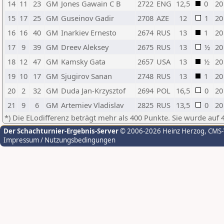
14
11
23
GM
Jones Gawain C B
2722
ENG
12,5
0
20
15
17
25
GM
Guseinov Gadir
2708
AZE
12
1
20
16
16
40
GM
Inarkiev Ernesto
2674
RUS
13
1
20
17
9
39
GM
Dreev Aleksey
2675
RUS
13
½
20
18
12
47
GM
Kamsky Gata
2657
USA
13
½
20
19
10
17
GM
Sjugirov Sanan
2748
RUS
13
1
20
20
2
32
GM
Duda Jan-Krzysztof
2694
POL
16,5
0
20
21
9
6
GM
Artemiev Vladislav
2825
RUS
13,5
0
20
*) Die ELodifferenz beträgt mehr als 400 Punkte. Sie wurde auf 
Der Schachturnier-Ergebnis-Server
© 2006-2026 Heinz Herzog
, CMS
Impressum / Nutzungsbedingungen