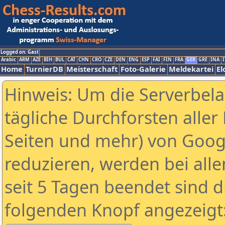
Logged on: Gast
Arabic
ARM
AZE
BIH
BUL
CAT
CHN
CRO
CZE
DEN
ENG
ESP
FAI
FIN
FRA
GER
GRE
INA
I
Home
TurnierDB
Meisterschaft
Foto-Galerie
Meldekartei
El
Hinweis: Um die Serverbel
tägliche Durchforsten aller 
Seiten und mehr) von Goog
reduzieren, werden bei alle
seit 5 Tagen beendet sind d
folgenden Knopf angezeigt