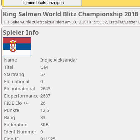
King Salman World Blitz Championship 2018
Die Seite wurde zuletzt aktualisiert am 30.12.2018 15:58:52, Ersteller/Letzter 
Spieler Info
Name
Indjic Aleksandar
Titel
GM
Startrang
57
Elo national
0
Elo intnational
2643
Eloperformance
2687
FIDE Elo +/-
26
Punkte
12,5
Rang
33
Föderation
SRB
Ident-Nummer
0
Fide-ID
911925