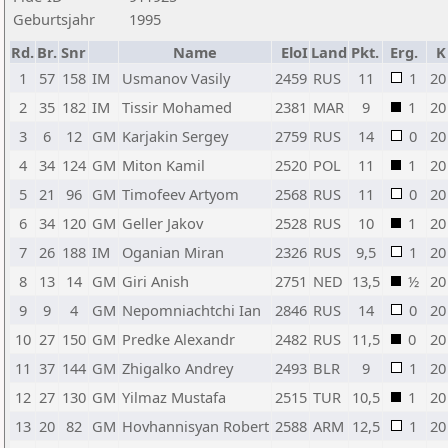
Geburtsjahr
1995
Rd.
Br.
Snr
Name
EloI
Land
Pkt.
Erg.
K
1
57
158
IM
Usmanov Vasily
2459
RUS
11
1
20
2
35
182
IM
Tissir Mohamed
2381
MAR
9
1
20
3
6
12
GM
Karjakin Sergey
2759
RUS
14
0
20
4
34
124
GM
Miton Kamil
2520
POL
11
1
20
5
21
96
GM
Timofeev Artyom
2568
RUS
11
0
20
6
34
120
GM
Geller Jakov
2528
RUS
10
1
20
7
26
188
IM
Oganian Miran
2326
RUS
9,5
1
20
8
13
14
GM
Giri Anish
2751
NED
13,5
½
20
9
9
4
GM
Nepomniachtchi Ian
2846
RUS
14
0
20
10
27
150
GM
Predke Alexandr
2482
RUS
11,5
0
20
11
37
144
GM
Zhigalko Andrey
2493
BLR
9
1
20
12
27
130
GM
Yilmaz Mustafa
2515
TUR
10,5
1
20
13
20
82
GM
Hovhannisyan Robert
2588
ARM
12,5
1
20