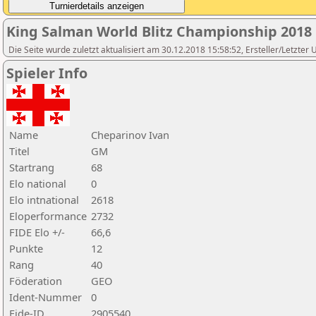
King Salman World Blitz Championship 2018
Die Seite wurde zuletzt aktualisiert am 30.12.2018 15:58:52, Ersteller/Letzter 
Spieler Info
Name
Cheparinov Ivan
Titel
GM
Startrang
68
Elo national
0
Elo intnational
2618
Eloperformance
2732
FIDE Elo +/-
66,6
Punkte
12
Rang
40
Föderation
GEO
Ident-Nummer
0
Fide-ID
2905540