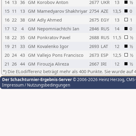
14
13
36
GM
Korobov Anton
2677
UKR
13
½
15
11
13
GM
Mamedyarov Shakhriyar
2754
AZE
13,5
0
16
22
38
GM
Adly Ahmed
2675
EGY
13
1
17
12
4
GM
Nepomniachtchi Ian
2846
RUS
14
0
18
22
35
GM
Ponkratov Pavel
2688
RUS
11,5
½
19
21
33
GM
Kovalenko Igor
2693
LAT
12
½
20
24
43
GM
Vallejo Pons Francisco
2673
ESP
12,5
½
21
26
44
GM
Firouzja Alireza
2667
IRI
12
½
*) Die ELodifferenz beträgt mehr als 400 Punkte. Sie wurde auf 
Der Schachturnier-Ergebnis-Server
© 2006-2026 Heinz Herzog
, CMS
Impressum / Nutzungsbedingungen