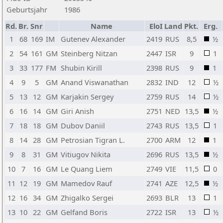
Geburtsjahr
1986
Rd.
Br.
Snr
Name
EloI
Land
Pkt.
Erg.
1
68
169
IM
Gutenev Alexander
2419
RUS
8,5
½
2
54
161
GM
Steinberg Nitzan
2447
ISR
9
1
3
33
177
FM
Shubin Kirill
2398
RUS
9
1
4
9
5
GM
Anand Viswanathan
2832
IND
12
½
5
13
12
GM
Karjakin Sergey
2759
RUS
14
½
6
16
14
GM
Giri Anish
2751
NED
13,5
½
7
18
18
GM
Dubov Daniil
2743
RUS
13,5
1
8
14
28
GM
Petrosian Tigran L.
2700
ARM
12
1
9
8
31
GM
Vitiugov Nikita
2696
RUS
13,5
½
10
7
16
GM
Le Quang Liem
2749
VIE
11,5
0
11
12
19
GM
Mamedov Rauf
2741
AZE
12,5
½
12
16
34
GM
Zhigalko Sergei
2693
BLR
13
1
13
10
22
GM
Gelfand Boris
2722
ISR
13
½