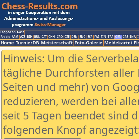
Logged on: Gast
Arabic
ARM
AZE
BIH
BUL
CAT
CHN
CRO
CZE
DEN
ENG
ESP
FAI
FIN
FRA
GER
GRE
INA
I
Home
TurnierDB
Meisterschaft
Foto-Galerie
Meldekartei
El
Hinweis: Um die Serverbel
tägliche Durchforsten aller 
Seiten und mehr) von Goog
reduzieren, werden bei alle
seit 5 Tagen beendet sind d
folgenden Knopf angezeigt