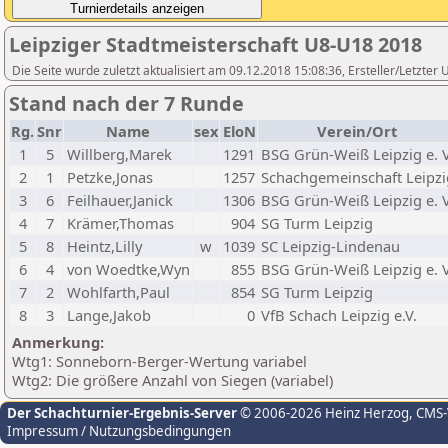
Leipziger Stadtmeisterschaft U8-U18 2018
Die Seite wurde zuletzt aktualisiert am 09.12.2018 15:08:36, Ersteller/Letzte
Stand nach der 7 Runde
Rg.
Snr
Name
sex
EloN
Verein/Ort
1
5
Willberg,Marek
1291
BSG Grün-Weiß Leipzig e. V
2
1
Petzke,Jonas
1257
Schachgemeinschaft Leipzi
3
6
Feilhauer,Janick
1306
BSG Grün-Weiß Leipzig e. V
4
7
Krämer,Thomas
904
SG Turm Leipzig
5
8
Heintz,Lilly
w
1039
SC Leipzig-Lindenau
6
4
von Woedtke,Wyn
855
BSG Grün-Weiß Leipzig e. V
7
2
Wohlfarth,Paul
854
SG Turm Leipzig
8
3
Lange,Jakob
0
VfB Schach Leipzig e.V.
Anmerkung:
Wtg1: Sonneborn-Berger-Wertung variabel
Wtg2: Die größere Anzahl von Siegen (variabel)
Der Schachturnier-Ergebnis-Server
© 2006-2026 Heinz Herzog
, CMS
Impressum / Nutzungsbedingungen