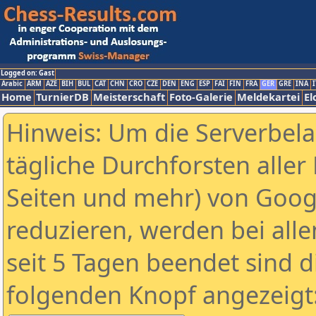
Logged on: Gast
Arabic
ARM
AZE
BIH
BUL
CAT
CHN
CRO
CZE
DEN
ENG
ESP
FAI
FIN
FRA
GER
GRE
INA
I
Home
TurnierDB
Meisterschaft
Foto-Galerie
Meldekartei
El
Hinweis: Um die Serverbel
tägliche Durchforsten aller 
Seiten und mehr) von Goog
reduzieren, werden bei alle
seit 5 Tagen beendet sind d
folgenden Knopf angezeigt