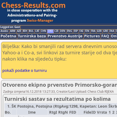
Logged on: Gast
Arabic
ARM
AZE
BIH
BUL
CAT
CHN
CRO
CZE
DEN
ENG
ESP
FAI
FIN
FRA
GER
GRE
INA
I
Početna
Turnirska baza
Prvenstvo Austrije
Pictures
FAQ
Onl
Bilješka: Kako bi smanjili rad servera dnevnim unoso
Yahoo-a i Co-a, svi linkovi za turnire starije od dva t
nakon klika na sljedeću tipku:
pokaži podatke o turniru
Otvoreno ekipno prvenstvo Primorsko-goran
Zadnja izmjena16.12.2018 13:27:33, Creator/Last Upload: Chess Club RIJEKA
Turnirski sastav sa rezultatima po kolima
1. ŠK Postojna, Postojna (RtgAvg:1298, Kapetan: Leon Škrbec
Bo.
Ime
RtgI
RtgN
FED
FideID
Vrsta
1
2