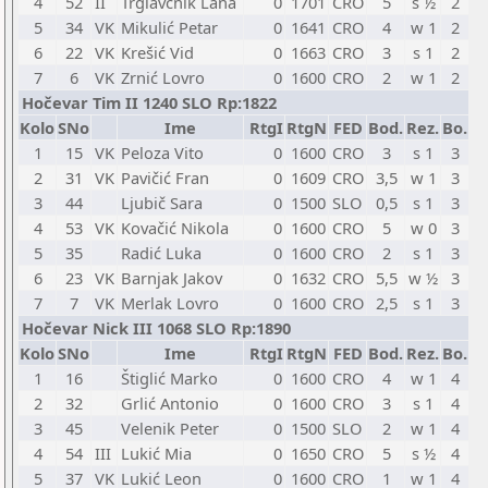
4
52
II
Trglavčnik Lana
0
1701
CRO
5
s ½
2
5
34
VK
Mikulić Petar
0
1641
CRO
4
w 1
2
6
22
VK
Krešić Vid
0
1663
CRO
3
s 1
2
7
6
VK
Zrnić Lovro
0
1600
CRO
2
w 1
2
Hočevar Tim II 1240 SLO Rp:1822
Kolo
SNo
Ime
RtgI
RtgN
FED
Bod.
Rez.
Bo.
1
15
VK
Peloza Vito
0
1600
CRO
3
s 1
3
2
31
VK
Pavičić Fran
0
1609
CRO
3,5
w 1
3
3
44
Ljubič Sara
0
1500
SLO
0,5
s 1
3
4
53
VK
Kovačić Nikola
0
1600
CRO
5
w 0
3
5
35
Radić Luka
0
1600
CRO
2
s 1
3
6
23
VK
Barnjak Jakov
0
1632
CRO
5,5
w ½
3
7
7
VK
Merlak Lovro
0
1600
CRO
2,5
s 1
3
Hočevar Nick III 1068 SLO Rp:1890
Kolo
SNo
Ime
RtgI
RtgN
FED
Bod.
Rez.
Bo.
1
16
Štiglić Marko
0
1600
CRO
4
w 1
4
2
32
Grlić Antonio
0
1600
CRO
3
s 1
4
3
45
Velenik Peter
0
1500
SLO
2
w 1
4
4
54
III
Lukić Mia
0
1650
CRO
5
s ½
4
5
37
VK
Lukić Leon
0
1600
CRO
1
w 1
4