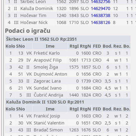
1
II
Škrbec Leon
1562
2097
SLO
14632756
11
1
1
2
II
Kaluža Dominik
1320
1896
SLO
14629470
12
1
1
3
II
Hočevar Tim
1240
1843
SLO
14638738
10
1
1
4
III
Hočevar Nick
1068
1710
SLO
14638126
8
1
1
Podaci o igraču
Škrbec Leon II 1562 SLO Rp:2351
Kolo
SNo
Ime
RtgI
RtgN
FED
Bod.
Rez.
Bo.
1
13
VK
Frketić Karlo
0
1600
CRO
3
s 1
1
2
29
IV
Arapović Filip
1061
1713
CRO
4
w 1
1
3
42
II
Smolej Žiga
1575
1857
SLO
6
s 1
1
4
51
VK
Dujmović Anton
0
1656
CRO
2
w 1
1
5
33
II
Zagorac Lara
0
1739
CRO
3,5
s 1
1
6
21
VK
Sundać Ivano
0
1684
CRO
4,5
w 1
1
7
5
III
Čubrić Andrija
1440
1824
CRO
4,5
s 1
1
Kaluža Dominik II 1320 SLO Rp:2011
Kolo
SNo
Ime
RtgI
RtgN
FED
Bod.
Rez.
Bo.
1
14
VK
Frankić Josip
0
1603
CRO
2
w 1
2
2
30
VK
Stanić Valentin
0
1651
CRO
2,5
s 1
2
3
43
III
Bradač Simon
1263
1676
SLO
6
w 1
2