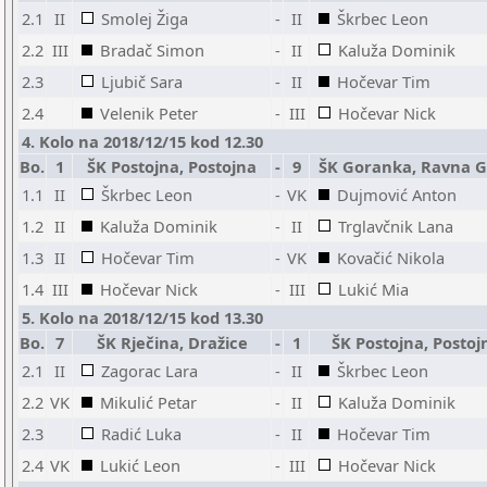
2.1
II
Smolej Žiga
-
II
Škrbec Leon
2.2
III
Bradač Simon
-
II
Kaluža Dominik
2.3
Ljubič Sara
-
II
Hočevar Tim
2.4
Velenik Peter
-
III
Hočevar Nick
4. Kolo na 2018/12/15 kod 12.30
Bo.
1
ŠK Postojna, Postojna
-
9
ŠK Goranka, Ravna 
1.1
II
Škrbec Leon
-
VK
Dujmović Anton
1.2
II
Kaluža Dominik
-
II
Trglavčnik Lana
1.3
II
Hočevar Tim
-
VK
Kovačić Nikola
1.4
III
Hočevar Nick
-
III
Lukić Mia
5. Kolo na 2018/12/15 kod 13.30
Bo.
7
ŠK Rječina, Dražice
-
1
ŠK Postojna, Postoj
2.1
II
Zagorac Lara
-
II
Škrbec Leon
2.2
VK
Mikulić Petar
-
II
Kaluža Dominik
2.3
Radić Luka
-
II
Hočevar Tim
2.4
VK
Lukić Leon
-
III
Hočevar Nick