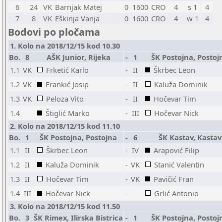
6
24
VK
Barnjak Matej
0
1600
CRO
4
s 1
4
7
8
VK
Eškinja Vanja
0
1600
CRO
4
w 1
4
Bodovi po pločama
1. Kolo na 2018/12/15 kod 10.30
Bo.
8
AŠK Junior, Rijeka
-
1
ŠK Postojna, Postoj
1.1
VK
Frketić Karlo
-
II
Škrbec Leon
1.2
VK
Frankić Josip
-
II
Kaluža Dominik
1.3
VK
Peloza Vito
-
II
Hočevar Tim
1.4
Štiglić Marko
-
III
Hočevar Nick
2. Kolo na 2018/12/15 kod 11.10
Bo.
1
ŠK Postojna, Postojna
-
6
ŠK Kastav, Kastav
1.1
II
Škrbec Leon
-
IV
Arapović Filip
1.2
II
Kaluža Dominik
-
VK
Stanić Valentin
1.3
II
Hočevar Tim
-
VK
Pavičić Fran
1.4
III
Hočevar Nick
-
Grlić Antonio
3. Kolo na 2018/12/15 kod 11.50
Bo.
3
ŠK Rimex, Ilirska Bistrica
-
1
ŠK Postojna, Postoj