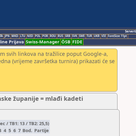
Servert
TA
JPN
MKD
LTU
NED
POL
POR
ROU
RUS
SRB
SVK
SWE
TUR
UKR
VIE
FontSize:11pt
ine Prijava
Swiss-Manager
ÖSB
FIDE
m svih linkova na tražilice poput Google-a,
jedna (vrijeme završetka turnira) prikazati će se
ske županije = mlađi kadeti
 / TB1: 13 / TB2: 25,5)
3
4
5
6
7
Bod.
Partije