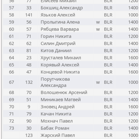
56
77
Елисеев Михаил
BLR
1200
57
33
Бокшиц Александр
BLR
1400
58
141
Язьков Алексей
BLR
1000
59
56
Пролыгина Алена
w
BLR
1400
60
57
Рябцева Варвара
w
BLR
1400
61
71
Горин Никита
BLR
1200
62
62
Силин Дмитрий
BLR
1400
63
81
Китов Даниил
BLR
1200
64
23
Хрусталев Михаил
BLR
1600
65
48
Корявый Алексей
BLR
1400
66
47
Концевой Никита
BLR
1600
Порутчикова
67
132
w
BLR
1000
Александра
68
70
Волошенюк Арсений
BLR
1200
69
51
Миникаев Матвей
BLR
1400
70
9
Зновец Андрей
BLR
1600
71
79
Качан Никита
BLR
1200
72
90
Мохнач Павел
BLR
1200
73
30
Бабак Роман
BLR
1400
123
Жарский Павел
BLR
1000