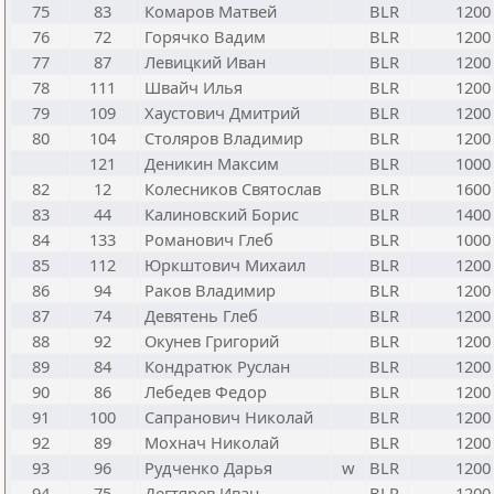
75
83
Комаров Матвей
BLR
1200
76
72
Горячко Вадим
BLR
1200
77
87
Левицкий Иван
BLR
1200
78
111
Швайч Илья
BLR
1200
79
109
Хаустович Дмитрий
BLR
1200
80
104
Столяров Владимир
BLR
1200
121
Деникин Максим
BLR
1000
82
12
Колесников Святослав
BLR
1600
83
44
Калиновский Борис
BLR
1400
84
133
Романович Глеб
BLR
1000
85
112
Юркштович Михаил
BLR
1200
86
94
Раков Владимир
BLR
1200
87
74
Девятень Глеб
BLR
1200
88
92
Окунев Григорий
BLR
1200
89
84
Кондратюк Руслан
BLR
1200
90
86
Лебедев Федор
BLR
1200
91
100
Сапранович Николай
BLR
1200
92
89
Мохнач Николай
BLR
1200
93
96
Рудченко Дарья
w
BLR
1200
94
75
Дегтярев Иван
BLR
1200