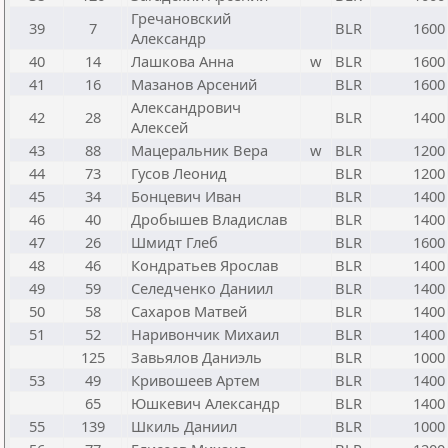
Гречановский
39
7
BLR
1600
Александр
40
14
Лашкова Анна
w
BLR
1600
41
16
Мазанов Арсений
BLR
1600
Александрович
42
28
BLR
1400
Алексей
43
88
Мацеральник Вера
w
BLR
1200
44
73
Гусов Леонид
BLR
1200
45
34
Бонцевич Иван
BLR
1400
46
40
Дробышев Владислав
BLR
1400
47
26
Шмидт Глеб
BLR
1600
48
46
Кондратьев Ярослав
BLR
1400
49
59
Селедченко Даниил
BLR
1400
50
58
Сахаров Матвей
BLR
1400
51
52
Наривончик Михаил
BLR
1400
125
Завьялов Даниэль
BLR
1000
53
49
Кривошеев Артем
BLR
1400
65
Юшкевич Александр
BLR
1400
55
139
Шкиль Даниил
BLR
1000