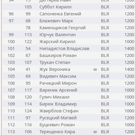
105
Суббот Кирилл
BLR
1200
96
99
Сапоненка Евгений
BLR
1200
97
68
Блажевич Марк
BLR
1200
78
Каменщиков Георгий
BLR
1200
99
113
Юрчук Валентин
BLR
1200
100
122
Жарский Кирилл
BLR
1000
101
54
Нипадистов Владислав
BLR
1400
102
67
Башкиров Роман
BLR
1200
103
107
Трухан Степан
BLR
1200
104
41
Жук Вероника
w
BLR
1400
105
69
Видевич Максим
BLR
1200
106
95
Рачицкий Мирон
BLR
1200
107
117
Вареник Арсений
BLR
1000
108
120
Гулич Михаил
BLR
1000
109
114
Бирюк Владимир
BLR
1000
110
124
Жвирблов Стефан
BLR
1000
111
97
Русецкий Матвей
BLR
1200
112
116
Буцкевич Роман
BLR
1000
113
106
Терещенко Кира
w
BLR
1200