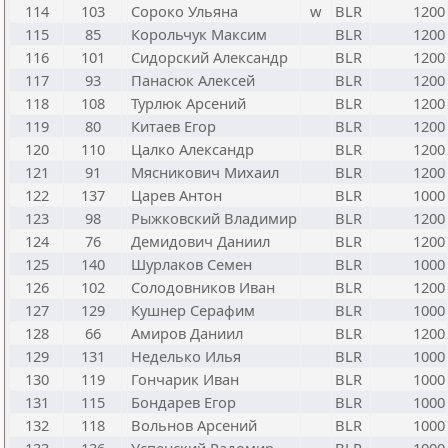
114
103
Сороко Ульяна
w
BLR
1200
115
85
Корольчук Максим
BLR
1200
116
101
Сидорский Александр
BLR
1200
117
93
Панасюк Алексей
BLR
1200
118
108
Турлюк Арсений
BLR
1200
119
80
Китаев Егор
BLR
1200
120
110
Цалко Александр
BLR
1200
121
91
Мясникович Михаил
BLR
1200
122
137
Царев Антон
BLR
1000
123
98
Рыжковский Владимир
BLR
1200
124
76
Демидович Даниил
BLR
1200
125
140
Шурлаков Семен
BLR
1000
126
102
Солодовников Иван
BLR
1200
127
129
Кушнер Серафим
BLR
1000
128
66
Амиров Даниил
BLR
1200
129
131
Неделько Илья
BLR
1000
130
119
Гончарик Иван
BLR
1000
131
115
Бондарев Егор
BLR
1000
132
118
Вольнов Арсений
BLR
1000