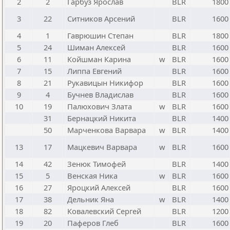
2
2
Гарбуз Ярослав
BLR
1800
3
22
Ситников Арсений
BLR
1600
4
1
Гаврюшин Степан
BLR
1800
5
24
Шиман Алексей
BLR
1600
6
11
Койшман Карина
w
BLR
1600
7
15
Липпа Евгений
BLR
1600
8
21
Рукавицын Никифор
BLR
1600
9
4
Бучнев Владислав
BLR
1600
10
19
Палюхович Злата
w
BLR
1600
31
Бернацкий Никита
BLR
1400
50
Марченкова Варвара
w
BLR
1400
13
17
Мацкевич Варвара
w
BLR
1600
14
42
Зенюк Тимофей
BLR
1400
15
5
Венская Ника
w
BLR
1600
16
27
Яроцкий Алексей
BLR
1600
17
38
Дельник Яна
w
BLR
1400
18
82
Ковалевский Сергей
BLR
1200
19
20
Паферов Глеб
BLR
1600