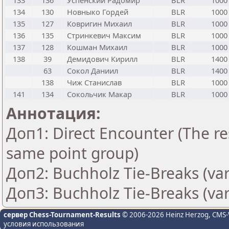
133
136
Успенский Радомир
BLR
1000
134
130
Новныко Гордей
BLR
1000
135
127
Ковригин Михаил
BLR
1000
136
135
Стринкевич Максим
BLR
1000
137
128
Кошман Михаил
BLR
1000
138
39
Демидович Кирилл
BLR
1400
63
Сокол Даниил
BLR
1400
138
Чиж Станислав
BLR
1000
141
134
Сокольчик Макар
BLR
1000
Аннотация:
Доп1: Direct Encounter (The res
same point group)
Доп2: Buchholz Tie-Breaks (var
Доп3: Buchholz Tie-Breaks (var
сервер Chess-Tournament-Results
© 2006-2026 Heinz Herzog
, CMS-
условия использования