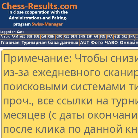
Logged on: Gast
Arabic
ARM
AZE
BIH
BUL
CAT
CHN
CRO
CZE
DEN
ENG
ESP
FAI
FIN
FRA
GER
GRE
INA
I
Главная
Турнирная база данных
AUT
Фото
ЧАВО
Онлайн
Примечание: Чтобы снизи
из-за ежедневного скани
поисковыми системами ти
проч., все ссылки на тур
месяцев (с даты окончан
после клика по данной кн