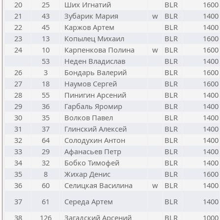
20
25
Ших Игнатий
BLR
1600
21
43
Зубарик Мария
w
BLR
1400
22
45
Каржов Артем
BLR
1400
23
13
Копылец Михаил
BLR
1600
24
10
Карпенкова Полина
w
BLR
1600
53
Неден Владислав
BLR
1400
26
3
Бондарь Валерий
BLR
1600
27
18
Наумов Сергей
BLR
1600
28
55
Пинигин Арсений
BLR
1400
29
36
Гарбаль Яромир
BLR
1400
30
35
Волков Павел
BLR
1400
31
37
Глинский Алексей
BLR
1400
32
64
Солодухин Антон
BLR
1400
33
29
Афанасьев Петр
BLR
1400
34
32
Бобко Тимофей
BLR
1400
35
8
Жихар Денис
BLR
1600
36
60
Селицкая Василина
w
BLR
1400
37
61
Середа Артем
BLR
1400
38
126
Загадский Арсений
BLR
1000