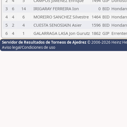
2
4
5
CAMPOS JIMENEZ Enrique
1494
GIP
Donosti
3
6
14
IRIGARAY FERREIRA Ion
0
BID
Hondarr
4
4
6
MOREIRO SANCHEZ Silvestre
1464
BID
Hondarr
5
2
4
CUESTA SENOSIAIN Asier
1596
BID
Hondarr
6
4
1
GALARRAGA LASA Jon Gurutz
1862
GIP
Errenter
Servidor de Resultados de Torneos de Ajedrez
© 2006-2026 Heinz H
Aviso legal/Condiciones de uso