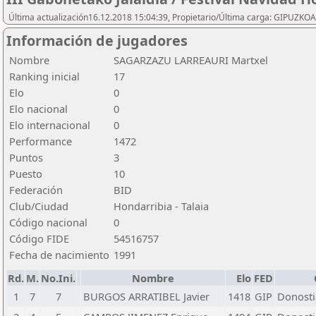
Última actualización16.12.2018 15:04:39, Propietario/Última carga: GIPU
Información de jugadores
Nombre
SAGARZAZU LARREAURI Martxel
Ranking inicial
17
Elo
0
Elo nacional
0
Elo internacional
0
Performance
1472
Puntos
3
Puesto
10
Federación
BID
Club/Ciudad
Hondarribia - Talaia
Código nacional
0
Código FIDE
54516757
Fecha de nacimiento
1991
Rd.
M.
No.Ini.
Nombre
Elo
FED
1
7
7
BURGOS ARRATIBEL Javier
1418
GIP
Donosti