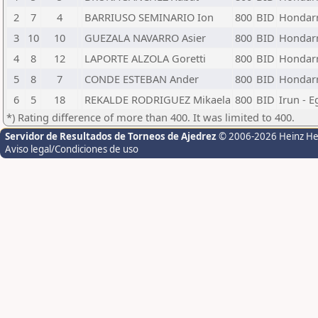
2
7
4
BARRIUSO SEMINARIO Ion
800
BID
Hondarr
3
10
10
GUEZALA NAVARRO Asier
800
BID
Hondarr
4
8
12
LAPORTE ALZOLA Goretti
800
BID
Hondarr
5
8
7
CONDE ESTEBAN Ander
800
BID
Hondarr
6
5
18
REKALDE RODRIGUEZ Mikaela
800
BID
Irun - E
*) Rating difference of more than 400. It was limited to 400.
Servidor de Resultados de Torneos de Ajedrez
© 2006-2026 Heinz H
Aviso legal/Condiciones de uso