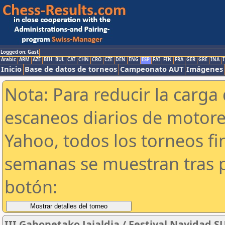
Logged on: Gast
Arabic
ARM
AZE
BIH
BUL
CAT
CHN
CRO
CZE
DEN
ENG
ESP
FAI
FIN
FRA
GER
GRE
INA
I
Inicio
Base de datos de torneos
Campeonato AUT
Imágenes
Nota: Para reducir la carga 
escaneos diarios de motor
Yahoo, todos los torneos f
semanas se muestran tras p
botón:
III Gabonetako Jaialdia / Festival Navidad 