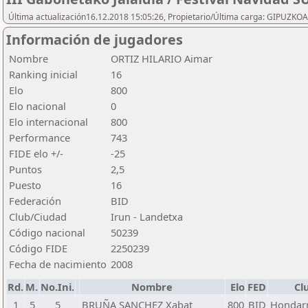
Última actualización16.12.2018 15:05:26, Propietario/Última carga: GIPU
Información de jugadores
Nombre
ORTIZ HILARIO Aimar
Ranking inicial
16
Elo
800
Elo nacional
0
Elo internacional
800
Performance
743
FIDE elo +/-
-25
Puntos
2,5
Puesto
16
Federación
BID
Club/Ciudad
Irun - Landetxa
Código nacional
50239
Código FIDE
2250239
Fecha de nacimiento
2008
Rd.
M.
No.Ini.
Nombre
Elo
FED
Cl
1
5
5
BRUÑA SANCHEZ Xabat
800
BID
Hondarr