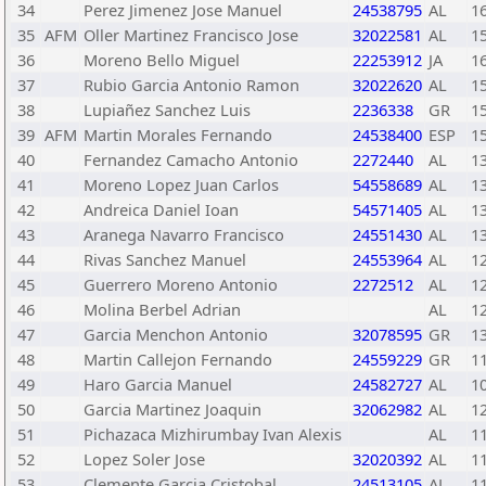
34
Perez Jimenez Jose Manuel
24538795
AL
1
35
AFM
Oller Martinez Francisco Jose
32022581
AL
1
36
Moreno Bello Miguel
22253912
JA
1
37
Rubio Garcia Antonio Ramon
32022620
AL
1
38
Lupiañez Sanchez Luis
2236338
GR
1
39
AFM
Martin Morales Fernando
24538400
ESP
1
40
Fernandez Camacho Antonio
2272440
AL
1
41
Moreno Lopez Juan Carlos
54558689
AL
1
42
Andreica Daniel Ioan
54571405
AL
1
43
Aranega Navarro Francisco
24551430
AL
1
44
Rivas Sanchez Manuel
24553964
AL
1
45
Guerrero Moreno Antonio
2272512
AL
1
46
Molina Berbel Adrian
AL
1
47
Garcia Menchon Antonio
32078595
GR
1
48
Martin Callejon Fernando
24559229
GR
1
49
Haro Garcia Manuel
24582727
AL
1
50
Garcia Martinez Joaquin
32062982
AL
1
51
Pichazaca Mizhirumbay Ivan Alexis
AL
1
52
Lopez Soler Jose
32020392
AL
1
53
Clemente Garcia Cristobal
24513105
AL
1