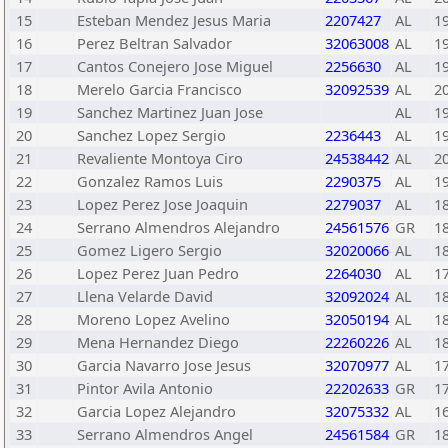
15
Esteban Mendez Jesus Maria
2207427
AL
1
16
Perez Beltran Salvador
32063008
AL
1
17
Cantos Conejero Jose Miguel
2256630
AL
1
18
Merelo Garcia Francisco
32092539
AL
2
19
Sanchez Martinez Juan Jose
AL
1
20
Sanchez Lopez Sergio
2236443
AL
1
21
Revaliente Montoya Ciro
24538442
AL
2
22
Gonzalez Ramos Luis
2290375
AL
1
23
Lopez Perez Jose Joaquin
2279037
AL
1
24
Serrano Almendros Alejandro
24561576
GR
1
25
Gomez Ligero Sergio
32020066
AL
1
26
Lopez Perez Juan Pedro
2264030
AL
1
27
Llena Velarde David
32092024
AL
1
28
Moreno Lopez Avelino
32050194
AL
1
29
Mena Hernandez Diego
22260226
AL
1
30
Garcia Navarro Jose Jesus
32070977
AL
1
31
Pintor Avila Antonio
22202633
GR
1
32
Garcia Lopez Alejandro
32075332
AL
1
33
Serrano Almendros Angel
24561584
GR
1