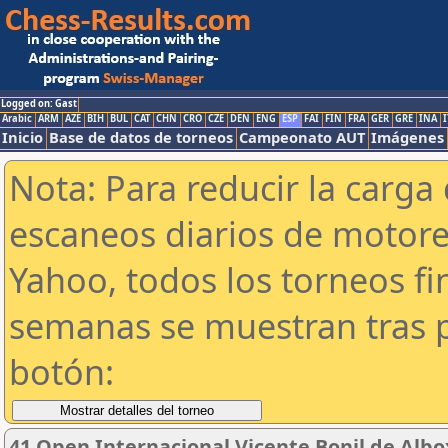
Logged on: Gast
Arabic
ARM
AZE
BIH
BUL
CAT
CHN
CRO
CZE
DEN
ENG
ESP
FAI
FIN
FRA
GER
GRE
INA
I
Inicio
Base de datos de torneos
Campeonato AUT
Imágenes
Nota: Para reducir la carga 
escaneos diarios de motor
Yahoo, todos los torneos f
semanas se muestran tras p
botón:
41 Open Internacional Vicente Bonil de Albo