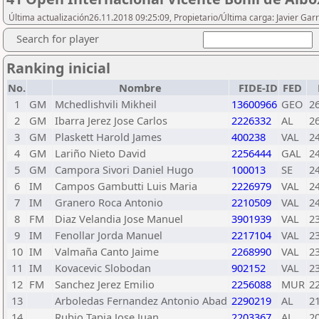
Última actualización26.11.2018 09:25:09, Propietario/Última carga: Javier Gar
Search for player
Ranking inicial
No.
Nombre
FIDE-ID
FED
1
GM
Mchedlishvili Mikheil
13600966
GEO
2
2
GM
Ibarra Jerez Jose Carlos
2226332
AL
2
3
GM
Plaskett Harold James
400238
VAL
2
4
GM
Lariño Nieto David
2256444
GAL
2
5
GM
Campora Sivori Daniel Hugo
100013
SE
2
6
IM
Campos Gambutti Luis Maria
2226979
VAL
2
7
IM
Granero Roca Antonio
2210509
VAL
2
8
FM
Diaz Velandia Jose Manuel
3901939
VAL
2
9
IM
Fenollar Jorda Manuel
2217104
VAL
2
10
IM
Valmaña Canto Jaime
2268990
VAL
2
11
IM
Kovacevic Slobodan
902152
VAL
2
12
FM
Sanchez Jerez Emilio
2256088
MUR
2
13
Arboledas Fernandez Antonio Abad
2290219
AL
2
14
Rubio Tapia Jose Juan
2203367
AL
2