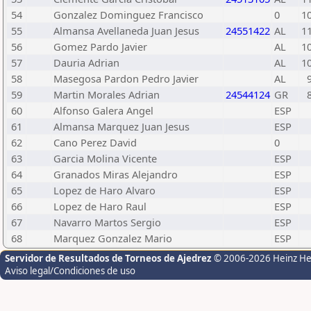
54
Gonzalez Dominguez Francisco
0
1
55
Almansa Avellaneda Juan Jesus
24551422
AL
1
56
Gomez Pardo Javier
AL
1
57
Dauria Adrian
AL
1
58
Masegosa Pardon Pedro Javier
AL
59
Martin Morales Adrian
24544124
GR
60
Alfonso Galera Angel
ESP
61
Almansa Marquez Juan Jesus
ESP
62
Cano Perez David
0
63
Garcia Molina Vicente
ESP
64
Granados Miras Alejandro
ESP
65
Lopez de Haro Alvaro
ESP
66
Lopez de Haro Raul
ESP
67
Navarro Martos Sergio
ESP
68
Marquez Gonzalez Mario
ESP
Servidor de Resultados de Torneos de Ajedrez
© 2006-2026 Heinz H
Aviso legal/Condiciones de uso