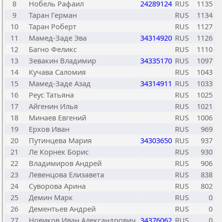
8
Нобель Рафаил
24289124
RUS
1135
9
Таран Герман
RUS
1134
10
Таран Роберт
RUS
1127
11
Мамед-Заде Эва
34314920
RUS
1126
12
Багно Феликс
RUS
1110
13
Зевакин Владимир
34335170
RUS
1097
14
Кучава Саломия
RUS
1043
15
Мамед-Заде Азад
34314911
RUS
1033
16
Реус Татьяна
RUS
1025
17
Айгенин Илья
RUS
1021
18
Минаев Евгений
RUS
1006
19
Ерхов Иван
RUS
969
20
Путинцева Мария
34303650
RUS
937
21
Ле Корнек Борис
RUS
930
22
Владимиров Андрей
RUS
906
23
Левенцова Елизавета
RUS
838
24
Суворова Арина
RUS
802
25
Демин Марк
RUS
0
26
Дементьев Андрей
RUS
0
27
Новиков Иван Александрович
34376062
RUS
0