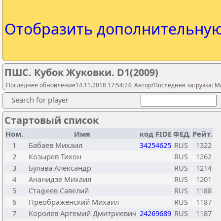
Отобразить дополнительну
ПШС. Кубок Жуковки. D1(2009)
Последнее обновление14.11.2018 17:54:24, Автор/Последняя загрузка: M
Search for player
Стартовый список
Ном.
Имя
код FIDE
ФЕД.
Рейт.
1
Бабаев Михаил
34254625
RUS
1322
2
Козырев Тихон
RUS
1262
3
Булава Александр
RUS
1214
4
Ананидзе Михаил
RUS
1201
5
Стафеев Савелий
RUS
1188
6
Преображенский Михаил
RUS
1187
7
Королев Артемий Дмитриевич
24269689
RUS
1187