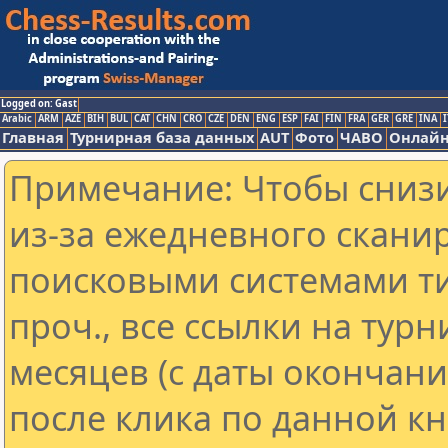
Logged on: Gast
Arabic
ARM
AZE
BIH
BUL
CAT
CHN
CRO
CZE
DEN
ENG
ESP
FAI
FIN
FRA
GER
GRE
INA
I
Главная
Турнирная база данных
AUT
Фото
ЧАВО
Онлайн
Примечание: Чтобы снизи
из-за ежедневного скани
поисковыми системами ти
проч., все ссылки на тур
месяцев (с даты окончан
после клика по данной кн