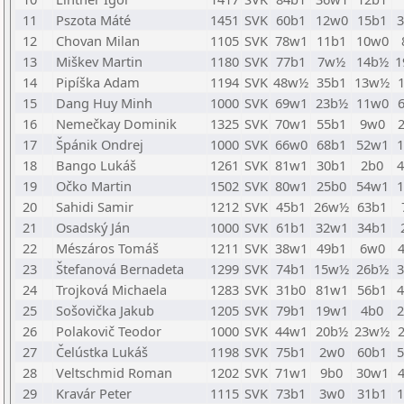
11
Pszota Máté
1451
SVK
60b1
12w0
15b1
12
Chovan Milan
1105
SVK
78w1
11b1
10w0
13
Miškev Martin
1180
SVK
77b1
7w½
14b½
1
14
Pipíška Adam
1194
SVK
48w½
35b1
13w½
15
Dang Huy Minh
1000
SVK
69w1
23b½
11w0
16
Nemečkay Dominik
1325
SVK
70w1
55b1
9w0
17
Špánik Ondrej
1000
SVK
66w0
68b1
52w1
18
Bango Lukáš
1261
SVK
81w1
30b1
2b0
19
Očko Martin
1502
SVK
80w1
25b0
54w1
20
Sahidi Samir
1212
SVK
45b1
26w½
63b1
21
Osadský Ján
1000
SVK
61b1
32w1
34b1
22
Mészáros Tomáš
1211
SVK
38w1
49b1
6w0
23
Štefanová Bernadeta
1299
SVK
74b1
15w½
26b½
24
Trojková Michaela
1283
SVK
31b0
81w1
56b1
25
Sošovička Jakub
1205
SVK
79b1
19w1
4b0
26
Polakovič Teodor
1000
SVK
44w1
20b½
23w½
27
Čelústka Lukáš
1198
SVK
75b1
2w0
60b1
28
Veltschmid Roman
1202
SVK
71w1
9b0
30w1
29
Kravár Peter
1115
SVK
73b1
3w0
31b1