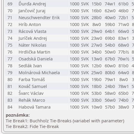
69
Ďurďa Andrej
1000
SVK
15b0
74w1
61b0
70
Jančovič Juraj
1000
SVK
16b0
62w0
46b0
71
Neuschwendter Erik
1000
SVK
28b0
40w0
72b1
72
Hríb Anton
1000
SVK
8w0
59b0
71w0
73
Rácová Vlasta
1000
SVK
29w0
64b1
66w0
74
Juríček Andrej
1000
SVK
23w0
69b0
83w1
75
Náter Nikolas
1000
SVK
27w0
54b0
68w0
76
Hrdlička Martin
1000
SVK
34b0
50w0
77b½
77
Osadská Daniela
1000
SVK
13w0
67b0
76w½
78
Sedlák Ivan
1000
SVK
12b0
60w0
81b0
79
Molnárová Michaela
1000
SVK
25w0
80b0
64w0
80
Farba Tomáš
1000
SVK
19b0
79w1
8w0
81
Kováč Samuel
1000
SVK
18b0
24b0
78w1
82
Švarc Václav
1000
SVK
53b0
58w0
65b0
83
Rehák Marco
1000
SVK
33b0
56w0
74b0
84
Habová Tamara
1000
SVK
10w0
57b0
38w0
poznámka:
Tie Break1: Buchholz Tie-Breaks (variabel with parameter)
Tie Break2: Fide Tie-Break