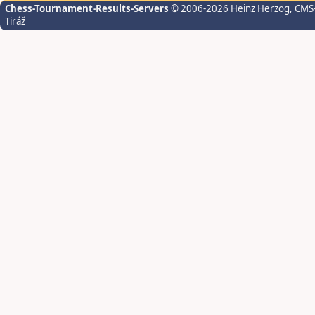
Chess-Tournament-Results-Servers
© 2006-2026 Heinz Herzog
, CMS
Tiráž