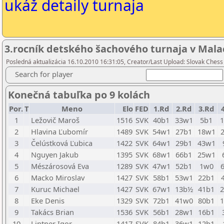
ukáž detaily turnaja
3.rocník detského šachového turnaja v Mala
Posledná aktualizácia 16.10.2010 16:31:05, Creator/Last Upload: Slovak Chess
Search for player
Konečná tabuľka po 9 kolách
Por.
T
Meno
Elo
FED
1.Rd
2.Rd
3.Rd
1
Ležovič Maroš
1516
SVK
40b1
33w1
5b1
2
Hlavina Ľubomír
1489
SVK
54w1
27b1
18w1
3
Čelústková Ľubica
1422
SVK
64w1
29b1
43w1
4
Nguyen Jakub
1395
SVK
68w1
66b1
25w1
5
Mészárosová Eva
1289
SVK
47w1
52b1
1w0
6
Macko Miroslav
1427
SVK
58b1
53w1
22b1
7
Kuruc Michael
1427
SVK
67w1
13b½
41b1
8
Eke Denis
1329
SVK
72b1
41w0
80b1
9
Takács Brian
1536
SVK
56b1
28w1
16b1
10
Lintner Igor
1417
SVK
84b1
36w1
12b1