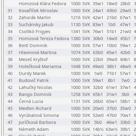
Homzová Klára Fedora
1000
SVK
35w1
18w0
28b0
31
Kovaříček Miroslav
1000
SVK
24w1
43b0
29w0
32
Zahorák Martin
1216
SVK
42w1
21b0
67w1
33
Suchánsky Jakub
1130
SVK
83w1
1b0
47w1
34
Csoltkó Frigyes
1341
SVK
76w1
51b1
21w0
35
Homzová Tereza Fedora
1380
SVK
30b0
14w0
45b1
36
Beitl Dominik
1000
SVK
57w1
10b0
59w1
37
Hlavinová Martina
1074
SVK
63b0
45w1
42b0
38
Mezeš Kryštof
1000
SVK
22b0
39w0
84b1
39
Holečková Marianna
1048
SVK
49w0
38b1
48w0
40
Durdy Marek
1000
SVK
1w0
71b1
57w1
41
Budovič Patrik
1000
SVK
59w1
8b1
7w0
42
Lahučký Nicolas
1000
SVK
32b0
61w1
37w1
43
Bango Dominik
1258
SVK
65b1
31w1
3b0
44
Černá Lucia
1131
SVK
26b0
65w1
58b1
45
Medlen Richard
1000
SVK
20w0
37b0
35w0
46
Vyrúbalová Simona
1000
SVK
52w0
47b0
70w1
47
Juríčková Barbora
1000
SVK
5b0
46w1
33b0
48
Németh Adam
1000
SVK
14b½
63w½
39b1