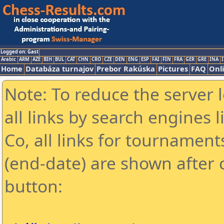
Logged on: Gast
Arabic
ARM
AZE
BIH
BUL
CAT
CHN
CRO
CZE
DEN
ENG
ESP
FAI
FIN
FRA
GER
GRE
INA
I
Home
Databáza turnajov
Prebor Rakúska
Pictures
FAQ
Onl
Note: To reduce the server 
all links by search engines
Co, all links for tournamen
(end-date) are shown after c
button: