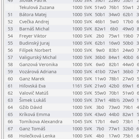
49
Slovák Patrik
1000
SVK
39b1
22w0
53b1
Tekulová Zuzana
1000
SVK
51w0
76b1
55w1
51
Bátora Matej
1000
SVK
50b1
34w0
62b1
52
Cvečka Andrej
1000
SVK
46b1
5w0
17b0
53
Barnáš Michal
1000
SVK
82w1
6b0
49w0
54
Freyer Viktor
1000
SVK
2b0
75w1
19b0
55
Budinský Juraj
1000
SVK
62b1
16w0
50b0
56
Filípek Norbert
1000
SVK
9w0
83b1
24w0
57
Valigurský Michal
1000
SVK
36b0
84w1
40b0
58
Ganzová Veronika
1000
SVK
6w0
82b1
44w0
59
Vozárová Adriana
1000
SVK
41b0
72w1
36b0
60
Ganz Marek
1000
SVK
11w0
78b1
27w0
61
Hiľovská Eva
1161
SVK
21w0
42b0
69w1
62
Valovič Matúš
1000
SVK
55w0
70b1
51w0
63
Šimek Lukáš
1000
SVK
37w1
48b½
20w0
64
Gžib Dávid
1000
SVK
3b0
73w0
79b1
65
Kríková Emma
1000
SVK
43w0
44b0
82w1
66
Tomíkova Alexandra
1045
SVK
17b1
4w0
73b1
67
Ganz Tomáš
1000
SVK
7b0
77w1
32b0
68
Holečková Lenka
1000
SVK
4b0
17w0
75b1