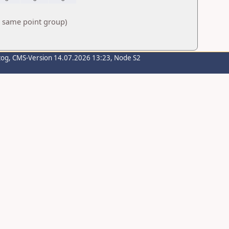
e same point group)
zog
, CMS-Version 14.07.2026 13:23, Node S2