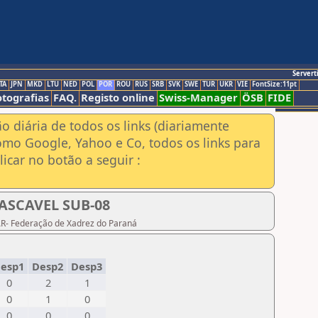
Servert
TA
JPN
MKD
LTU
NED
POL
POR
ROU
RUS
SRB
SVK
SWE
TUR
UKR
VIE
FontSize:11pt
otografias
FAQ.
Registo online
Swiss-Manager
ÖSB
FIDE
ão diária de todos os links (diariamente
omo Google, Yahoo e Co, todos os links para
icar no botão a seguir :
CASCAVEL SUB-08
PAR- Federação de Xadrez do Paraná
esp1
Desp2
Desp3
0
2
1
0
1
0
0
0
0