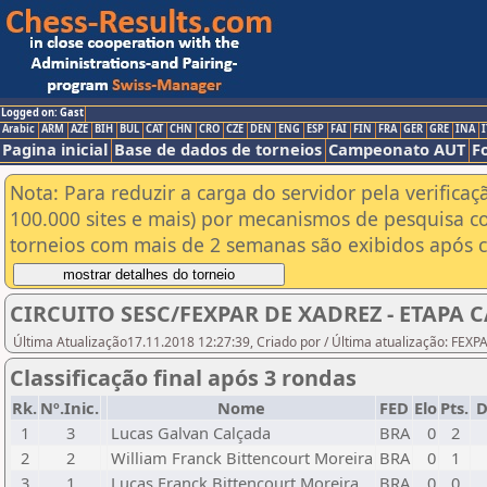
Logged on: Gast
Arabic
ARM
AZE
BIH
BUL
CAT
CHN
CRO
CZE
DEN
ENG
ESP
FAI
FIN
FRA
GER
GRE
INA
I
Pagina inicial
Base de dados de torneios
Campeonato AUT
F
Nota: Para reduzir a carga do servidor pela verificaç
100.000 sites e mais) por mecanismos de pesquisa c
torneios com mais de 2 semanas são exibidos após cl
CIRCUITO SESC/FEXPAR DE XADREZ - ETAPA 
Última Atualização17.11.2018 12:27:39, Criado por / Última atualização: FEX
Classificação final após 3 rondas
Rk.
Nº.Inic.
Nome
FED
Elo
Pts.
D
1
3
Lucas Galvan Calçada
BRA
0
2
2
2
William Franck Bittencourt Moreira
BRA
0
1
3
1
Lucas Franck Bittencourt Moreira
BRA
0
0