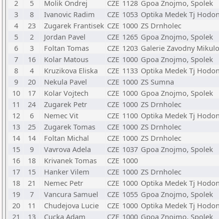
2
5
Molik Ondrej
CZE
1128
Gpoa Znojmo, Spolek
3
8
Ivanovic Radim
CZE
1053
Optika Medek Tj Hodon
4
23
Zugarek Frantisek
CZE
1000
ZS Drnholec
5
2
Jordan Pavel
CZE
1265
Gpoa Znojmo, Spolek
6
3
Foltan Tomas
CZE
1203
Galerie Zavodny Mikul
7
16
Kolar Matous
CZE
1000
Gpoa Znojmo, Spolek
8
4
Kruzikova Eliska
CZE
1133
Optika Medek Tj Hodon
9
20
Nekula Pavel
CZE
1000
ZS Sumna
10
17
Kolar Vojtech
CZE
1000
Gpoa Znojmo, Spolek
11
24
Zugarek Petr
CZE
1000
ZS Drnholec
12
6
Nemec Vit
CZE
1100
Optika Medek Tj Hodon
13
25
Zugarek Tomas
CZE
1000
ZS Drnholec
14
14
Foltan Michal
CZE
1000
ZS Drnholec
15
9
Vavrova Adela
CZE
1037
Gpoa Znojmo, Spolek
16
18
Krivanek Tomas
CZE
1000
17
15
Hanker Vilem
CZE
1000
ZS Drnholec
18
21
Nemec Petr
CZE
1000
Optika Medek Tj Hodon
19
7
Vancura Samuel
CZE
1055
Gpoa Znojmo, Spolek
20
11
Chudejova Lucie
CZE
1000
Optika Medek Tj Hodon
21
13
Cucka Adam
CZE
1000
Gpoa Znojmo, Spolek