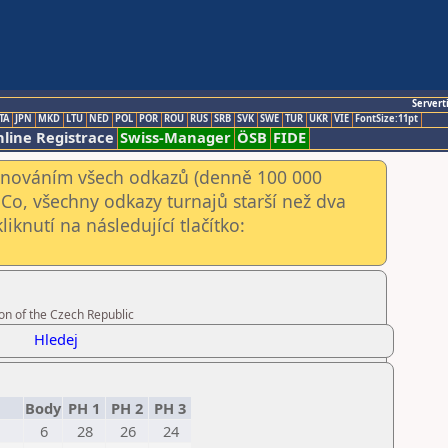
Servert
TA
JPN
MKD
LTU
NED
POL
POR
ROU
RUS
SRB
SVK
SWE
TUR
UKR
VIE
FontSize:11pt
line Registrace
Swiss-Manager
ÖSB
FIDE
kenováním všech odkazů (denně 100 000
Co, všechny odkazy turnajů starší než dva
iknutí na následující tlačítko:
on of the Czech Republic
Hledej
Body
PH 1
PH 2
PH 3
6
28
26
24