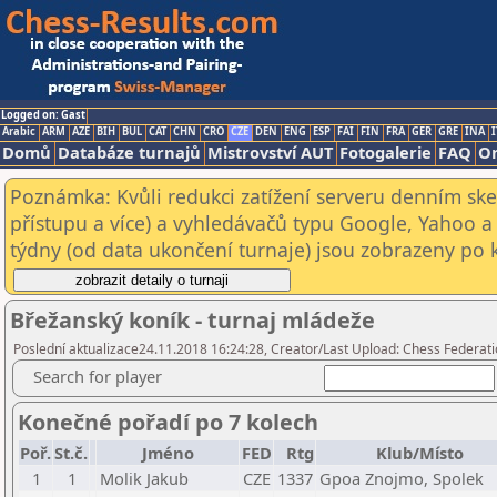
Logged on: Gast
Arabic
ARM
AZE
BIH
BUL
CAT
CHN
CRO
CZE
DEN
ENG
ESP
FAI
FIN
FRA
GER
GRE
INA
I
Domů
Databáze turnajů
Mistrovství AUT
Fotogalerie
FAQ
On
Poznámka: Kvůli redukci zatížení serveru denním s
přístupu a více) a vyhledávačů typu Google, Yahoo a 
týdny (od data ukončení turnaje) jsou zobrazeny po kl
Břežanský koník - turnaj mládeže
Poslední aktualizace24.11.2018 16:24:28, Creator/Last Upload: Chess Federati
Search for player
Konečné pořadí po 7 kolech
Poř.
St.č.
Jméno
FED
Rtg
Klub/Místo
1
1
Molik Jakub
CZE
1337
Gpoa Znojmo, Spolek