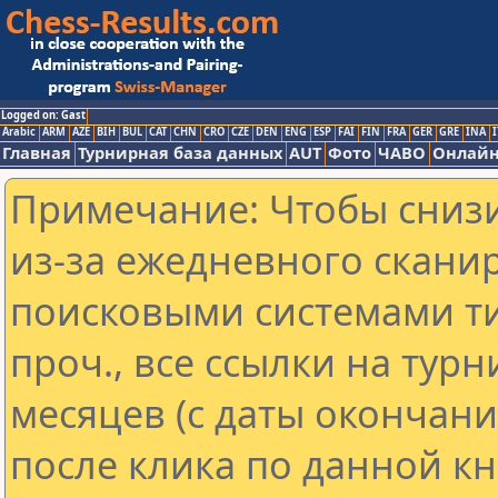
Logged on: Gast
Arabic
ARM
AZE
BIH
BUL
CAT
CHN
CRO
CZE
DEN
ENG
ESP
FAI
FIN
FRA
GER
GRE
INA
I
Главная
Турнирная база данных
AUT
Фото
ЧАВО
Онлайн
Примечание: Чтобы снизи
из-за ежедневного скани
поисковыми системами ти
проч., все ссылки на тур
месяцев (с даты окончан
после клика по данной кн