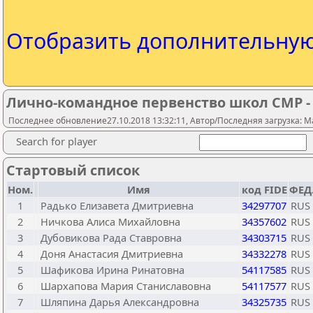
Отобразить дополнительну
Лично-командное первенство школ СМР - 
Последнее обновление27.10.2018 13:32:11, Автор/Последняя загрузка: M
Search for player
Стартовый список
Ном.
Имя
код FIDE
ФЕД
1
Радько Елизавета Дмитриевна
34297707
RUS
2
Ничкова Алиса Михайловна
34357602
RUS
3
Дубовикова Рада Ставровна
34303715
RUS
4
Доня Анастасия Дмитриевна
34332278
RUS
5
Шафикова Ирина Ринатовна
54117585
RUS
6
Шархапова Мария Станиславовна
54117577
RUS
7
Шляпина Дарья Александровна
34325735
RUS