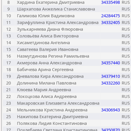
8
Хардина Екатерина Дмитриевна
34335498
RUS
9
Шархапова Анжелика Станиславовна
RUS
10
Галимова Юлия Вадимовна
24284475
RUS
11
Зарифуллина Кристина Александровна
34332405
RUS
12
Зулькарняева Диана Флюровна
RUS
13
Соловьёва Алиса Викторовна
RUS
14
Хисаметдинова Ангелина
RUS
15
Саватеева Валерия Ивановна
RUS
16
Назмутдинова Регина Рамильевна
RUS
17
Ахмерова Анна Александровна
34357440
RUS
18
Бабичева Арина Сергеевна
RUS
19
Дневалова Кира Александровна
34379410
RUS
20
Долинина Милана Павловна
34332260
RUS
21
Клюева Мария Андреевна
RUS
22
Локоцкова Алиса Андреевна
RUS
23
Макаровская Елизавета Александровна
RUS
24
Мельникова Кристина Андреевна
34306943
RUS
25
Нажипова Екатерина Дмитриевна
RUS
26
Полякова Лидия Константиновна
RUS
27
Похлебаева Светлана Константиновна
34350870
RUS