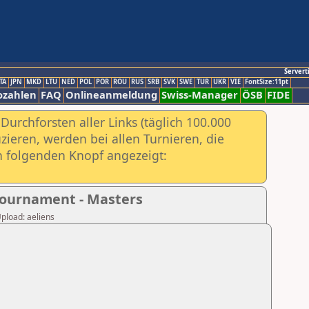
Servert
TA
JPN
MKD
LTU
NED
POL
POR
ROU
RUS
SRB
SVK
SWE
TUR
UKR
VIE
FontSize:11pt
ozahlen
FAQ
Onlineanmeldung
Swiss-Manager
ÖSB
FIDE
urchforsten aller Links (täglich 100.000
ieren, werden bei allen Turnieren, die
ch folgenden Knopf angezeigt:
Tournament - Masters
Upload: aeliens