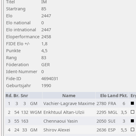
Titel
IM
Startrang
85
Elo
2447
Elo national
0
Elo intnational
2447
Eloperformance
2458
FIDE Elo +/-
1,8
Punkte
4,5
Rang
83
Föderation
GER
Ident-Nummer
0
Fide-ID
4694031
Geburtsjahr
1990
Rd.
Br.
Snr
Name
Elo
Land
Pkt.
Er
1
3
3
GM
Vachier-Lagrave Maxime
2780
FRA
6
2
54
132
WGM
Enkhtuul Altan-Ulzii
2295
MGL
3,5
3
55
163
Chennaoui Yasin
2050
SUI
3
4
24
33
GM
Shirov Alexei
2636
ESP
5,5