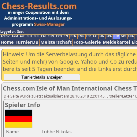
Logged on: Gast
Arabic
ARM
AZE
BIH
BUL
CAT
CHN
CRO
CZE
DEN
ENG
ESP
FAI
FIN
FRA
GER
GRE
INA
I
Home
TurnierDB
Meisterschaft
Foto-Galerie
Meldekartei
El
Hinweis: Um die Serverbelastung durch das tägliche D
Seiten und mehr) von Google, Yahoo und Co zu reduz
bereits seit 5 Tagen beendet sind die Links erst dur
Chess.com Isle of Man International Chess 
Die Seite wurde zuletzt aktualisiert am 28.10.2018 22:01:45, Ersteller/Letzter 
Spieler Info
Name
Lubbe Nikolas