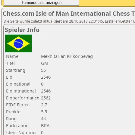
Chess.com Isle of Man International Chess 
Die Seite wurde zuletzt aktualisiert am 28.10.2018 22:01:45, Ersteller/Letzter 
Spieler Info
Name
Mekhitarian Krikor Sevag
Titel
GM
Startrang
55
Elo
2546
Elo national
0
Elo intnational
2546
Eloperformance
2562
FIDE Elo +/-
2,7
Punkte
5,5
Rang
44
Föderation
BRA
Ident-Nummer
0