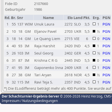
Fide-ID
2107660
Geburtsjahr
1986
Rd.
Br.
Snr
Name
Elo
Land
Pkt.
Erg.
PGN
1
55
137
WIM
Unuk Laura
2272
SLO
3,5
1
PGN
2
10
18
GM
Eljanov Pavel
2703
UKR
5,5
½
PGN
3
18
14
GM
Le Quang Liem
2715
VIE
6
0
PGN
4
40
93
IM
Raja Harshit
2420
IND
4,5
1
PGN
5
26
103
IM
Seul Georg
2402
GER
4,5
½
PGN
6
31
87
IM
Krishna C R G
2445
IND
5,5
0
PGN
7
41
95
IM
Gaponenko Inna
2409
UKR
4
1
PGN
8
27
38
GM
Tari Aryan
2618
NOR
4,5
½
PGN
9
32
115
IM
Ravi Teja S.
2357
IND
4,5
1
PGN
*) Die ELodifferenz beträgt mehr als 400 Punkte. Sie wurde auf
Der Schachturnier-Ergebnis-Server
© 2006-2026 Heinz Herzog
, CMS
Impressum / Nutzungsbedingungen