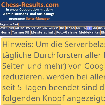
Logged on: Gast
Arabic
ARM
AZE
BIH
BUL
CAT
CHN
CRO
CZE
DEN
ENG
ESP
FAI
FIN
FRA
GER
GRE
INA
I
Home
TurnierDB
Meisterschaft
Foto-Galerie
Meldekartei
El
Hinweis: Um die Serverbela
tägliche Durchforsten aller 
Seiten und mehr) von Goog
reduzieren, werden bei alle
seit 5 Tagen beendet sind d
folgenden Knopf angezeigt