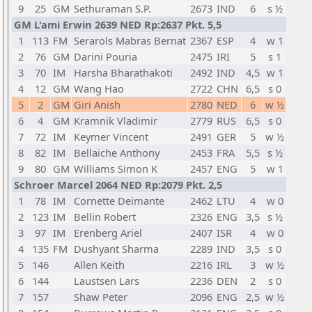
9
25
GM
Sethuraman S.P.
2673
IND
6
s ½
GM L'ami Erwin 2639 NED Rp:2637 Pkt. 5,5
1
113
FM
Serarols Mabras Bernat
2367
ESP
4
w 1
2
76
GM
Darini Pouria
2475
IRI
5
s 1
3
70
IM
Harsha Bharathakoti
2492
IND
4,5
w 1
4
12
GM
Wang Hao
2722
CHN
6,5
s 0
5
2
GM
Giri Anish
2780
NED
6
w ½
6
4
GM
Kramnik Vladimir
2779
RUS
6,5
s 0
7
72
IM
Keymer Vincent
2491
GER
5
w ½
8
82
IM
Bellaiche Anthony
2453
FRA
5,5
s ½
9
80
GM
Williams Simon K
2457
ENG
5
w 1
Schroer Marcel 2064 NED Rp:2079 Pkt. 2,5
1
78
IM
Cornette Deimante
2462
LTU
4
w 0
2
123
IM
Bellin Robert
2326
ENG
3,5
s ½
3
97
IM
Erenberg Ariel
2407
ISR
4
w 0
4
135
FM
Dushyant Sharma
2289
IND
3,5
s 0
5
146
Allen Keith
2216
IRL
3
w ½
6
144
Laustsen Lars
2236
DEN
2
s 0
7
157
Shaw Peter
2096
ENG
2,5
w ½