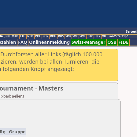
Servert
TA
JPN
MKD
LTU
NED
POL
POR
ROU
RUS
SRB
SVK
SWE
TUR
UKR
VIE
FontSize:11pt
ozahlen
FAQ
Onlineanmeldung
Swiss-Manager
ÖSB
FIDE
urchforsten aller Links (täglich 100.000
ieren, werden bei allen Turnieren, die
ch folgenden Knopf angezeigt:
Tournament - Masters
Upload: aeliens
Rg.
Gruppe