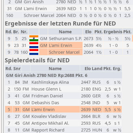
2
GM
Giri Anish
2780
NED
½
1
½
1
½
½
1
½
½
6
31
GM
L'ami Erwin
2639
NED
1
1
1
0
½
0
½
½
1
5,5
160
Schroer Marcel
2064
NED
0
½
0
0
½
0
½
0
1
2,5
Ergebnisse der letzten Runde für NED
Rd.
Br.
Nr.
Name
Elo
Pkt.
Ergebnis
Pkt.
9
5
25
GM
Sethuraman S.P.
2673
5½
½ - ½
5½
9
23
31
GM
L'ami Erwin
2639
4½
1 - 0
5
9
78
160
Schroer Marcel
2064
1½
1 - 0
1
Spielerdetails für NED
Rd.
Snr
Name
Elo
Land
Pkt.
Erg.
GM Giri Anish 2780 NED Rp:2688 Pkt. 6
1
84
IM
Kashlinskaya Alina
2447
RUS
6
s ½
2
150
FM
House Glenn L
2180
ENG
2,5
w 1
3
41
GM
Fridman Daniel
2600
GER
6
s ½
4
53
GM
Debashis Das
2548
IND
5
w 1
5
31
GM
L'ami Erwin
2639
NED
5,5
s ½
6
27
GM
Kovalev Vladislav
2664
BLR
6
w ½
7
45
GM
Antipov Mikhail Al.
2593
RUS
4,5
s 1
8
11
GM
Rapport Richard
2725
HUN
6
w ½