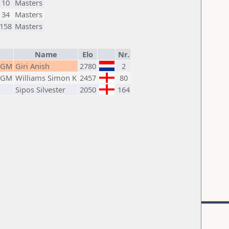
10
Masters
34
Masters
158
Masters
Name
Elo
Nr.
GM
Giri Anish
2780
2
GM
Williams Simon K
2457
80
Sipos Silvester
2050
164