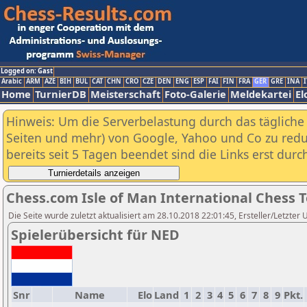
Logged on: Gast
Arabic
ARM
AZE
BIH
BUL
CAT
CHN
CRO
CZE
DEN
ENG
ESP
FAI
FIN
FRA
GER
GRE
INA
I
Home
TurnierDB
Meisterschaft
Foto-Galerie
Meldekartei
El
Hinweis: Um die Serverbelastung durch das tägliche D
Seiten und mehr) von Google, Yahoo und Co zu reduz
bereits seit 5 Tagen beendet sind die Links erst dur
Chess.com Isle of Man International Chess 
Die Seite wurde zuletzt aktualisiert am 28.10.2018 22:01:45, Ersteller/Letzter 
Spielerübersicht für NED
Snr
Name
Elo
Land
1
2
3
4
5
6
7
8
9
Pkt.