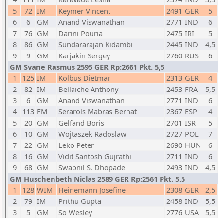
5
72
IM
Keymer Vincent
2491
GER
5
6
6
GM
Anand Viswanathan
2771
IND
6
7
76
GM
Darini Pouria
2475
IRI
5
8
86
GM
Sundararajan Kidambi
2445
IND
4,5
9
9
GM
Karjakin Sergey
2760
RUS
6
GM Svane Rasmus 2595 GER Rp:2661 Pkt. 5,5
1
125
IM
Kolbus Dietmar
2313
GER
4
2
82
IM
Bellaiche Anthony
2453
FRA
5,5
3
6
GM
Anand Viswanathan
2771
IND
6
4
113
FM
Serarols Mabras Bernat
2367
ESP
4
5
20
GM
Gelfand Boris
2701
ISR
5
6
10
GM
Wojtaszek Radoslaw
2727
POL
7
7
22
GM
Leko Peter
2690
HUN
6
8
16
GM
Vidit Santosh Gujrathi
2711
IND
6
9
68
GM
Swapnil S. Dhopade
2493
IND
4,5
GM Huschenbeth Niclas 2589 GER Rp:2561 Pkt. 5,5
1
128
WIM
Heinemann Josefine
2308
GER
2,5
2
79
IM
Prithu Gupta
2458
IND
5,5
3
5
GM
So Wesley
2776
USA
5,5