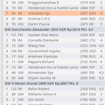
5
59
GM
Praggnanandhaa R
2519
IND
5
6
73
IM
Henderson De La Fuente Lance
2484
ESP
5
7
63
IM
Schneider Ilja
2507
GER
4
8
87
IM
Krishna C R G
2445
IND
5,5
9
76
GM
Darini Pouria
2475
IRI
5
GM Donchenko Alexander 2610 GER Rp:2614 Pkt. 5,5
1
121
FM
Gavilan Diaz Mario
2334
ESP
3,5
2
78
IM
Cornette Deimante
2462
LTU
4
3
12
GM
Wang Hao
2722
CHN
6,5
4
109
IM
Guramishvili Sopiko
2378
GEO
4
5
17
GM
Artemiev Vladislav
2706
RUS
6
6
11
GM
Rapport Richard
2725
HUN
6
7
73
IM
Henderson De La Fuente Lance
2484
ESP
5
8
69
GM
Khmelniker Ilya
2492
ISR
4,5
9
65
GM
Shyam Sundar M.
2505
IND
4,5
GM Fridman Daniel 2600 GER Rp:2667 Pkt. 6
1
123
IM
Bellin Robert
2326
ENG
3,5
2
80
GM
Williams Simon K
2457
ENG
5
3
2
GM
Giri Anish
2780
NED
6
4
111
IM
Karavade Eesha
2374
IND
3,5