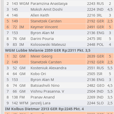
2
143
WGM
Paramzina Anastasya
2243
RUS
2
3
145
Moksh Amit Doshi
2224
IND
4,5
4
146
Allen Keith
2216
IRL
3
5
149
Stanetzek Carsten
2192
GER
2,5
6
72
IM
Keymer Vincent
2491
GER
5
7
153
Byron Alan M
2136
ENG
3
8
76
GM
Darini Pouria
2475
IRI
5
9
83
IM
Kolosowski Mateusz
2448
POL
4
WGM Lubbe Melanie 2359 GER Rp:2311 Pkt. 3,5
1
32
GM
Meier Georg
2639
GER
5
2
149
Stanetzek Carsten
2192
GER
2,5
3
52
GM
Kosteniuk Alexandra
2551
RUS
5,5
4
64
GM
Kobo Ori
2505
ISR
5
5
153
Byron Alan M
2136
ENG
3
6
74
GM
Batsiashvili Nino
2482
GEO
4,5
7
66
GM
Vishnu Prasanna. V
2504
IND
5,5
8
138
FM
Pranav Anand
2269
IND
3,5
9
142
WFM
Janzelj Lara
2244
SLO
2,5
IM Kolbus Dietmar 2313 GER Rp:2245 Pkt. 4