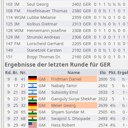
103
IM
Seul Georg
2402
GER
0
1
1
½
½
½
0
108
FM
Hoefelsauer Thomas
2380
GER
0
0
½
1
1
0
1
114
WGM
Lubbe Melanie
2359
GER
0
1
½
0
1
0
0
125
IM
Kolbus Dietmar
2313
GER
0
½
½
0
½
1
0
128
WIM
Heinemann Josefine
2308
GER
0
1
1
0
½
0
0
129
IM
Strunski Andreas
2306
GER
0
1
0
0
1
1
1
147
FM
Lorscheid Gerhard
2205
GER
0
½
0
0
1
½
0
149
Stanetzek Carsten
2192
GER
0
0
½
1
0
0
1
151
Bopp Thomas Dr.
2160
GER
0
½
0
0
1
0
1
Ergebnisse der letzten Runde für GER
Rd.
Br.
Nr.
Name
Elo
Pkt.
Erge
9
8
41
GM
Fridman Daniel
2600
5½
½ -
9
17
21
GM
Nabaty Tamir
2692
5
½ -
9
21
35
GM
Sutovsky Emil
2633
5
1 -
9
22
37
GM
Ganguly Surya Shekhar
2622
5
1 -
9
25
32
GM
Meier Georg
2639
4½
½ -
9
26
65
GM
Shyam Sundar M.
2505
4½
0 -
9
27
68
GM
Swapnil S. Dhopade
2493
4½
0 -
9
29
49
GM
Hess Robert
2574
4½
1 -