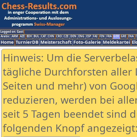
Logged on: Gast
Arabic
ARM
AZE
BIH
BUL
CAT
CHN
CRO
CZE
DEN
ENG
ESP
FAI
FIN
FRA
GER
GRE
INA
I
Home
TurnierDB
Meisterschaft
Foto-Galerie
Meldekartei
El
Hinweis: Um die Serverbela
tägliche Durchforsten aller 
Seiten und mehr) von Goog
reduzieren, werden bei alle
seit 5 Tagen beendet sind d
folgenden Knopf angezeigt