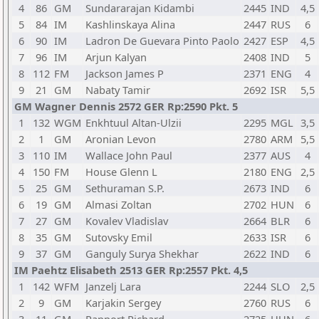
4
86
GM
Sundararajan Kidambi
2445
IND
4,5
5
84
IM
Kashlinskaya Alina
2447
RUS
6
6
90
IM
Ladron De Guevara Pinto Paolo
2427
ESP
4,5
7
96
IM
Arjun Kalyan
2408
IND
5
8
112
FM
Jackson James P
2371
ENG
4
9
21
GM
Nabaty Tamir
2692
ISR
5,5
GM Wagner Dennis 2572 GER Rp:2590 Pkt. 5
1
132
WGM
Enkhtuul Altan-Ulzii
2295
MGL
3,5
2
1
GM
Aronian Levon
2780
ARM
5,5
3
110
IM
Wallace John Paul
2377
AUS
4
4
150
FM
House Glenn L
2180
ENG
2,5
5
25
GM
Sethuraman S.P.
2673
IND
6
6
19
GM
Almasi Zoltan
2702
HUN
6
7
27
GM
Kovalev Vladislav
2664
BLR
6
8
35
GM
Sutovsky Emil
2633
ISR
6
9
37
GM
Ganguly Surya Shekhar
2622
IND
6
IM Paehtz Elisabeth 2513 GER Rp:2557 Pkt. 4,5
1
142
WFM
Janzelj Lara
2244
SLO
2,5
2
9
GM
Karjakin Sergey
2760
RUS
6