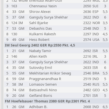
2
132
WGM
Enkhtuul Altan-Ulzii
2295
MGL
3,5
3
163
Chennaoui Yasin
2050
SUI
3
4
33
GM
Shirov Alexei
2636
ESP
5,5
5
37
GM
Ganguly Surya Shekhar
2622
IND
6
6
124
IM
Sahl Bjarke
2322
NOR
3,5
7
53
GM
Debashis Das
2548
IND
5
8
130
Kulkarni Rakesh
2297
IND
4,5
9
49
GM
Hess Robert
2574
USA
5,5
IM Seul Georg 2402 GER Rp:2550 Pkt. 4,5
1
21
GM
Nabaty Tamir
2692
ISR
5,5
2
146
Allen Keith
2216
IRL
3
3
37
GM
Ganguly Surya Shekhar
2622
IND
6
4
35
GM
Sutovsky Emil
2633
ISR
6
5
55
GM
Mekhitarian Krikor Sevag
2546
BRA
5,5
6
59
GM
Praggnanandhaa R
2519
IND
5
7
58
IM
Lomasov Semen
2540
RUS
5,5
8
74
GM
Batsiashvili Nino
2482
GEO
4,5
9
20
GM
Gelfand Boris
2701
ISR
5
FM Hoefelsauer Thomas 2380 GER Rp:2301 Pkt. 4
1
26
GM
Adhiban B.
2668
IND
6,5