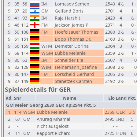
9
35
58
IM
Lomasov Semen
2540
4½
1 -
9
37
20
GM
Gelfand Boris
2701
4
1 -
9
41
93
IM
Raja Harshit
2420
4
½ -
9
46
112
FM
Jackson James P
2371
4
0 -
9
50
108
FM
Hoefelsauer Thomas
2380
3½
½ -
9
61
151
Bopp Thomas Dr.
2160
3½
0 -
9
66
159
WFM
Demeter Dorina
2064
3
0 -
9
68
114
WGM
Lubbe Melanie
2359
2½
1 -
9
80
63
IM
Schneider Ilja
2507
4
0
9
82
128
WIM
Heinemann Josefine
2308
2½
0
9
86
147
FM
Lorscheid Gerhard
2205
2½
0
9
87
149
Stanetzek Carsten
2192
2½
0
Spielerdetails für GER
Rd.
Snr
Name
Elo
Land
Pkt.
GM Meier Georg 2639 GER Rp:2544 Pkt. 5
1
114
WGM
Lubbe Melanie
2359
GER
3,5
2
67
GM
Anurag Mhamal
2495
IND
5
3
-
nicht ausgelost
-
-
-
4
11
GM
Rapport Richard
2725
HUN
6