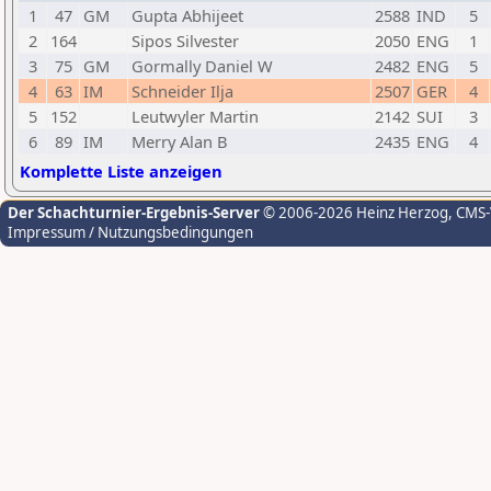
1
47
GM
Gupta Abhijeet
2588
IND
5
2
164
Sipos Silvester
2050
ENG
1
3
75
GM
Gormally Daniel W
2482
ENG
5
4
63
IM
Schneider Ilja
2507
GER
4
5
152
Leutwyler Martin
2142
SUI
3
6
89
IM
Merry Alan B
2435
ENG
4
Komplette Liste anzeigen
Der Schachturnier-Ergebnis-Server
© 2006-2026 Heinz Herzog
, CMS
Impressum / Nutzungsbedingungen