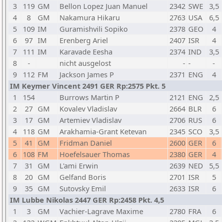
3
119
GM
Bellon Lopez Juan Manuel
2342
SWE
3,5
4
8
GM
Nakamura Hikaru
2763
USA
6,5
5
109
IM
Guramishvili Sopiko
2378
GEO
4
6
97
IM
Erenberg Ariel
2407
ISR
4
7
111
IM
Karavade Eesha
2374
IND
3,5
8
-
nicht ausgelost
-
-
-
9
112
FM
Jackson James P
2371
ENG
4
IM Keymer Vincent 2491 GER Rp:2575 Pkt. 5
1
154
Burrows Martin P
2121
ENG
2,5
2
27
GM
Kovalev Vladislav
2664
BLR
6
3
17
GM
Artemiev Vladislav
2706
RUS
6
4
118
GM
Arakhamia-Grant Ketevan
2345
SCO
3,5
5
41
GM
Fridman Daniel
2600
GER
6
6
108
FM
Hoefelsauer Thomas
2380
GER
4
7
31
GM
L'ami Erwin
2639
NED
5,5
8
20
GM
Gelfand Boris
2701
ISR
5
9
35
GM
Sutovsky Emil
2633
ISR
6
IM Lubbe Nikolas 2447 GER Rp:2458 Pkt. 4,5
1
3
GM
Vachier-Lagrave Maxime
2780
FRA
6