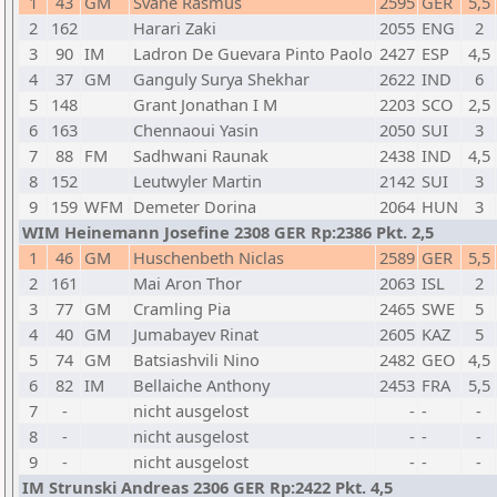
1
43
GM
Svane Rasmus
2595
GER
5,5
2
162
Harari Zaki
2055
ENG
2
3
90
IM
Ladron De Guevara Pinto Paolo
2427
ESP
4,5
4
37
GM
Ganguly Surya Shekhar
2622
IND
6
5
148
Grant Jonathan I M
2203
SCO
2,5
6
163
Chennaoui Yasin
2050
SUI
3
7
88
FM
Sadhwani Raunak
2438
IND
4,5
8
152
Leutwyler Martin
2142
SUI
3
9
159
WFM
Demeter Dorina
2064
HUN
3
WIM Heinemann Josefine 2308 GER Rp:2386 Pkt. 2,5
1
46
GM
Huschenbeth Niclas
2589
GER
5,5
2
161
Mai Aron Thor
2063
ISL
2
3
77
GM
Cramling Pia
2465
SWE
5
4
40
GM
Jumabayev Rinat
2605
KAZ
5
5
74
GM
Batsiashvili Nino
2482
GEO
4,5
6
82
IM
Bellaiche Anthony
2453
FRA
5,5
7
-
nicht ausgelost
-
-
-
8
-
nicht ausgelost
-
-
-
9
-
nicht ausgelost
-
-
-
IM Strunski Andreas 2306 GER Rp:2422 Pkt. 4,5