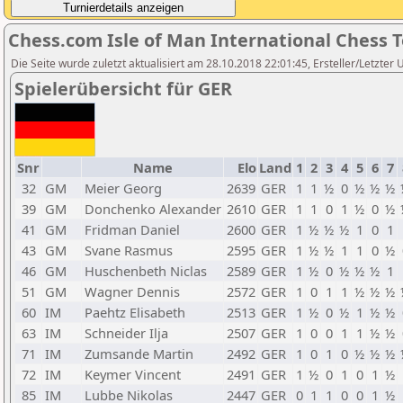
Chess.com Isle of Man International Chess 
Die Seite wurde zuletzt aktualisiert am 28.10.2018 22:01:45, Ersteller/Letzter 
Spielerübersicht für GER
Snr
Name
Elo
Land
1
2
3
4
5
6
7
32
GM
Meier Georg
2639
GER
1
1
½
0
½
½
½
39
GM
Donchenko Alexander
2610
GER
1
1
0
1
½
0
½
41
GM
Fridman Daniel
2600
GER
1
½
½
½
1
0
1
43
GM
Svane Rasmus
2595
GER
1
½
½
1
1
0
½
46
GM
Huschenbeth Niclas
2589
GER
1
½
0
½
½
½
1
51
GM
Wagner Dennis
2572
GER
1
0
1
1
½
½
½
60
IM
Paehtz Elisabeth
2513
GER
1
½
0
½
1
½
½
63
IM
Schneider Ilja
2507
GER
1
0
0
1
1
½
½
71
IM
Zumsande Martin
2492
GER
1
0
1
0
½
½
½
72
IM
Keymer Vincent
2491
GER
1
½
0
1
0
1
½
85
IM
Lubbe Nikolas
2447
GER
0
1
1
0
0
1
½