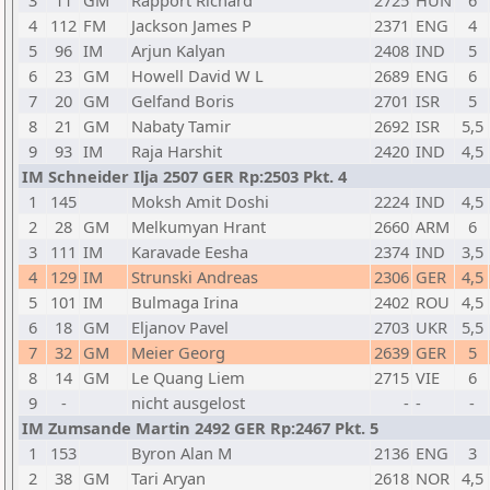
3
11
GM
Rapport Richard
2725
HUN
6
4
112
FM
Jackson James P
2371
ENG
4
5
96
IM
Arjun Kalyan
2408
IND
5
6
23
GM
Howell David W L
2689
ENG
6
7
20
GM
Gelfand Boris
2701
ISR
5
8
21
GM
Nabaty Tamir
2692
ISR
5,5
9
93
IM
Raja Harshit
2420
IND
4,5
IM Schneider Ilja 2507 GER Rp:2503 Pkt. 4
1
145
Moksh Amit Doshi
2224
IND
4,5
2
28
GM
Melkumyan Hrant
2660
ARM
6
3
111
IM
Karavade Eesha
2374
IND
3,5
4
129
IM
Strunski Andreas
2306
GER
4,5
5
101
IM
Bulmaga Irina
2402
ROU
4,5
6
18
GM
Eljanov Pavel
2703
UKR
5,5
7
32
GM
Meier Georg
2639
GER
5
8
14
GM
Le Quang Liem
2715
VIE
6
9
-
nicht ausgelost
-
-
-
IM Zumsande Martin 2492 GER Rp:2467 Pkt. 5
1
153
Byron Alan M
2136
ENG
3
2
38
GM
Tari Aryan
2618
NOR
4,5