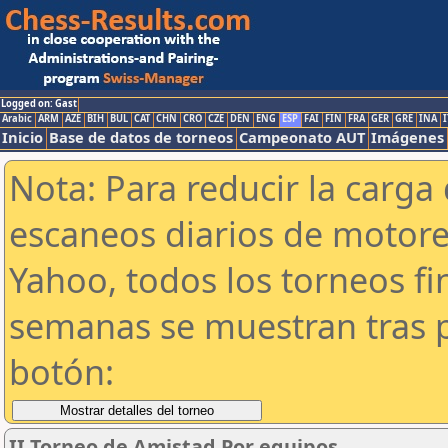
Logged on: Gast
Arabic
ARM
AZE
BIH
BUL
CAT
CHN
CRO
CZE
DEN
ENG
ESP
FAI
FIN
FRA
GER
GRE
INA
I
Inicio
Base de datos de torneos
Campeonato AUT
Imágenes
Nota: Para reducir la carga 
escaneos diarios de motor
Yahoo, todos los torneos f
semanas se muestran tras p
botón:
II Torneo de Amistad Por equipos