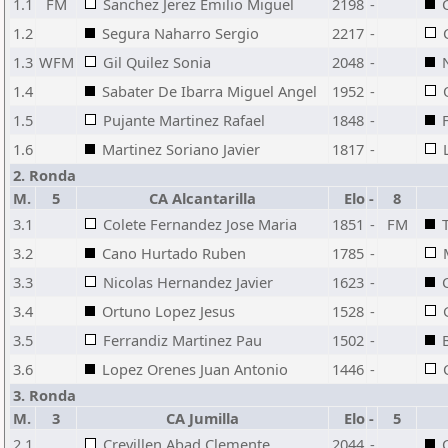
1.1
FM
Sanchez Jerez Emilio Miguel
2198
-
1.2
Segura Naharro Sergio
2217
-
1.3
WFM
Gil Quilez Sonia
2048
-
1.4
Sabater De Ibarra Miguel Angel
1952
-
1.5
Pujante Martinez Rafael
1848
-
1.6
Martinez Soriano Javier
1817
-
2. Ronda
M.
5
CA Alcantarilla
Elo
-
8
3.1
Colete Fernandez Jose Maria
1851
-
FM
3.2
Cano Hurtado Ruben
1785
-
3.3
Nicolas Hernandez Javier
1623
-
3.4
Ortuno Lopez Jesus
1528
-
3.5
Ferrandiz Martinez Pau
1502
-
3.6
Lopez Orenes Juan Antonio
1446
-
3. Ronda
M.
3
CA Jumilla
Elo
-
5
2.1
Crevillen Abad Clemente
2044
-