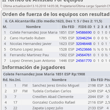
Última actualización13.10.2018 14:05:38, Propietario/Última carga: Spanish C
Orden de fuerza de los equipos con resulta
6. CA Alcantarilla (Elo medio:1623, Des 1: 5 / Des 2: 11,5)
M.
Nombre
Elo
FED
FIDE-ID
1
2
3
4
1
Colete Fernandez Jose Maria
1851
ESP
54586690
0
0
1
0
2
Cano Hurtado Ruben
1785
ESP
32046294
0
0
0
½
4
Nicolas Hernandez Javier
1623
ESP
32046448
0
1
0
1
5
Ortuno Lopez Jesus
1528
ESP
24523666
½
½
0
½
6
Ferrandiz Martinez Pau
1502
ESP
24564761
0
1
0
½
7
Lopez Orenes Juan Antonio
1446
ESP
24561770
0
1
0
1
Información de jugadores
Colete Fernandez Jose Maria 1851 ESP Rp:1908
Rd.
No.Ini.
Nombre
Elo
FED
Pts
1
1
FM
Sanchez Jerez Emilio Miguel
2198
ESP
3,
2
37
FM
Tudela Corbalan Carlos
2249
ESP
4,
3
7
Crevillen Abad Clemente
2044
ESP
0
4
17
Gonzalez Custodio Rafael
2116
ESP
2,
5
22
Zapata Lopez Julio
2133
ESP
4