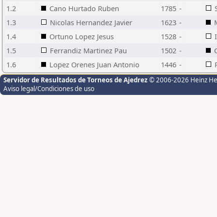
1.2
Cano Hurtado Ruben
1785
-
1.3
Nicolas Hernandez Javier
1623
-
1.4
Ortuno Lopez Jesus
1528
-
1.5
Ferrandiz Martinez Pau
1502
-
1.6
Lopez Orenes Juan Antonio
1446
-
Servidor de Resultados de Torneos de Ajedrez
© 2006-2026 Heinz H
Aviso legal/Condiciones de uso