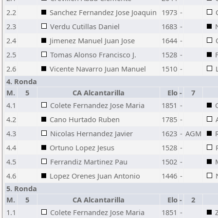
2.2
Sanchez Fernandez Jose Joaquin
1973
-
2.3
Verdu Cutillas Daniel
1683
-
2.4
Jimenez Manuel Juan Jose
1644
-
2.5
Tomas Alonso Francisco J.
1528
-
2.6
Vicente Navarro Juan Manuel
1510
-
4. Ronda
M.
5
CA Alcantarilla
Elo
-
7
4.1
Colete Fernandez Jose Maria
1851
-
4.2
Cano Hurtado Ruben
1785
-
4.3
Nicolas Hernandez Javier
1623
-
AGM
4.4
Ortuno Lopez Jesus
1528
-
4.5
Ferrandiz Martinez Pau
1502
-
4.6
Lopez Orenes Juan Antonio
1446
-
5. Ronda
M.
5
CA Alcantarilla
Elo
-
2
1.1
Colete Fernandez Jose Maria
1851
-