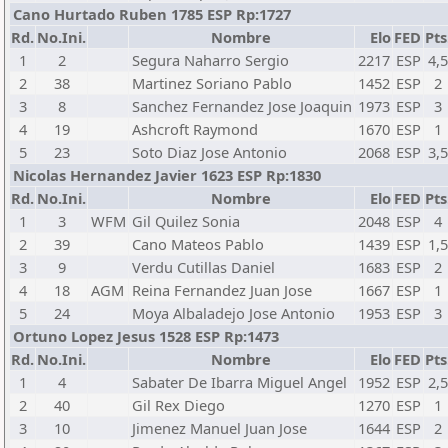
Cano Hurtado Ruben 1785 ESP Rp:1727
Rd.
No.Ini.
Nombre
Elo
FED
Pts
1
2
Segura Naharro Sergio
2217
ESP
4,
2
38
Martinez Soriano Pablo
1452
ESP
2
3
8
Sanchez Fernandez Jose Joaquin
1973
ESP
3
4
19
Ashcroft Raymond
1670
ESP
1
5
23
Soto Diaz Jose Antonio
2068
ESP
3,
Nicolas Hernandez Javier 1623 ESP Rp:1830
Rd.
No.Ini.
Nombre
Elo
FED
Pts
1
3
WFM
Gil Quilez Sonia
2048
ESP
4
2
39
Cano Mateos Pablo
1439
ESP
1,
3
9
Verdu Cutillas Daniel
1683
ESP
2
4
18
AGM
Reina Fernandez Juan Jose
1667
ESP
1
5
24
Moya Albaladejo Jose Antonio
1953
ESP
3
Ortuno Lopez Jesus 1528 ESP Rp:1473
Rd.
No.Ini.
Nombre
Elo
FED
Pts
1
4
Sabater De Ibarra Miguel Angel
1952
ESP
2,
2
40
Gil Rex Diego
1270
ESP
1
3
10
Jimenez Manuel Juan Jose
1644
ESP
2