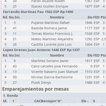
4
20
Pardo Alcalde Ruben
1367
ESP
3
5
25
Ibanez Guillen Enrique
1877
ESP
4
Ferrandiz Martinez Pau 1502 ESP Rp:1490
Rd.
No.Ini.
Nombre
Elo
FED
Pts
1
5
Pujante Martinez Rafael
1848
ESP
3
2
41
Bastida Romera Jaime
1177
ESP
0
3
11
Tomas Alonso Francisco J.
1528
ESP
5
4
21
Mateo Martinez Alejandro
1292
ESP
2,
5
26
Castillo Lorente Jose Luis
1604
ESP
1
Lopez Orenes Juan Antonio 1446 ESP Rp:1337
Rd.
No.Ini.
Nombre
Elo
FED
Pts
1
6
Martinez Soriano Javier
1817
ESP
5
2
43
Cano carceles Jose Fernando
0
ESP
1
3
13
Vicente Navarro Juan Manuel
1510
ESP
3
4
50
Nicolas Garcia Bartolome
1231
ESP
1
5
27
Puzik Denys
1488
ESP
4
Emparejamientos por mesas
1. Ronda
M.
1
CACBeniajan"A"
Elo
-
5