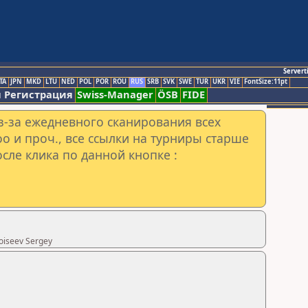
Servert
TA
JPN
MKD
LTU
NED
POL
POR
ROU
RUS
SRB
SVK
SWE
TUR
UKR
VIE
FontSize:11pt
 Регистрация
Swiss-Manager
ÖSB
FIDE
з-за ежедневного сканирования всех
o и проч., все ссылки на турниры старше
сле клика по данной кнопке :
oiseev Sergey