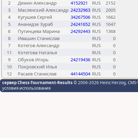
2
Демин Александр
4152921
RUS
2152
3
Маслянский Александр
24232963
RUS
2005
4
Кугушев Сергей
34267506
RUS
1662
5
Ананидзе Зураб
24241652
RUS
1647
6
Путинцева Марина
24292443
RUS
1368
8
Ивашин Станислав
RUS
0
7
Котегов Александр
RUS
0
11
Котегова Наталья
RUS
0
9
Обухов Игорь
24219436
RUS
0
10
Покровский Илья
RUS
0
12
Расаев Станислав
44144504
RUS
0
сервер Chess-Tournament-Results
© 2006-2026 Heinz Herzog
, CMS-
условия использования