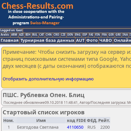
Logged on: Gast
Arabic
ARM
AZE
BIH
BUL
CAT
CHN
CRO
CZE
DEN
ENG
ESP
FAI
FIN
FRA
GER
GRE
INA
I
Главная
Турнирная база данных
AUT
Фото
ЧАВО
Онлайн
Примечание: Чтобы снизить загрузку на сервер и
страниц поисковыми системами типа Google, Yaho
двух месяцев (с даты окончания) отображаются по
Отобразить дополнительную информацию
ПШС. Рублевка Опен. Блиц
Последнее обновление09.10.2018 11:48:41, Автор/Последняя загрузка: M
Стартовый список игроков
Ном.
Имя
код FIDE
ФЕД.
Рейт.
1
Безгодова Светлана
4110650
RUS
2200