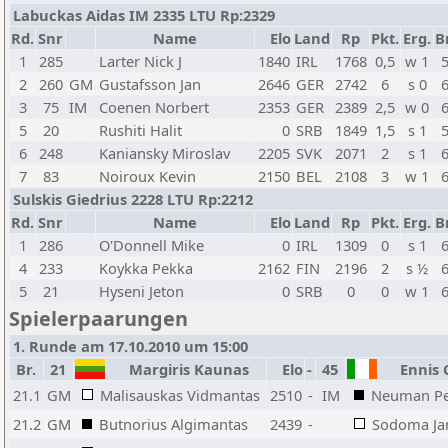
Labuckas Aidas IM 2335 LTU Rp:2329
Rd.
Snr
Name
Elo
Land
Rp
Pkt.
Erg.
B
1
285
Larter Nick J
1840
IRL
1768
0,5
w 1
2
260
GM
Gustafsson Jan
2646
GER
2742
6
s 0
3
75
IM
Coenen Norbert
2353
GER
2389
2,5
w 0
5
20
Rushiti Halit
0
SRB
1849
1,5
s 1
6
248
Kaniansky Miroslav
2205
SVK
2071
2
s 1
7
83
Noiroux Kevin
2150
BEL
2108
3
w 1
Sulskis Giedrius 2228 LTU Rp:2212
Rd.
Snr
Name
Elo
Land
Rp
Pkt.
Erg.
B
1
286
O'Donnell Mike
0
IRL
1309
0
s 1
4
233
Koykka Pekka
2162
FIN
2196
2
s ½
5
21
Hyseni Jeton
0
SRB
0
0
w 1
Spielerpaarungen
1. Runde am 17.10.2010 um 15:00
Br.
21
Margiris Kaunas
Elo
-
45
Ennis 
21.1
GM
Malisauskas Vidmantas
2510
-
IM
Neuman Pe
21.2
GM
Butnorius Algimantas
2439
-
Sodoma Ja