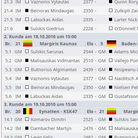
21.3
IM
Vaznonis Vytautas
2377
-
Quinn Rory
21.4
IM
Beinoras Mindaugas
2350
-
Zulkipli Za
21.5
IM
Labuckas Aidas
2335
-
Larter Nick 
21.6
Sulskis Giedrius
2228
-
O'Donnell 
2. Runde am 18.10.2010 um 15:00
Br.
21
Margiris Kaunas
Elo
-
5
Baden-
5.1
GM
Sulskis Sarunas
2544
-
GM
Adams Mic
5.2
GM
Malisauskas Vidmantas
2510
-
GM
Vallejo Po
5.3
GM
Butnorius Algimantas
2439
-
GM
Nisipeanu L
5.4
IM
Vaznonis Vytautas
2377
-
GM
Naiditsch A
5.5
IM
Beinoras Mindaugas
2350
-
GM
Nielsen Pe
5.6
IM
Labuckas Aidas
2335
-
GM
Gustafsson
3. Runde am 19.10.2010 um 15:00
Br.
20
Eynatten - KSK47
Elo
-
21
Margir
14.1
GM
Komarov Dimitri
2525
-
GM
Sulskis Sa
14.2
IM
Dambacher Martijn
2476
-
GM
Malisausk
14.3
GM
Levin Felix
2482
-
GM
Butnorius 