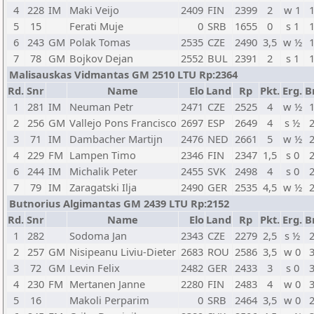
4
228
IM
Maki Veijo
2409
FIN
2399
2
w 1
5
15
Ferati Muje
0
SRB
1655
0
s 1
6
243
GM
Polak Tomas
2535
CZE
2490
3,5
w ½
7
78
GM
Bojkov Dejan
2552
BUL
2391
2
s 1
Malisauskas Vidmantas GM 2510 LTU Rp:2364
Rd.
Snr
Name
Elo
Land
Rp
Pkt.
Erg.
B
1
281
IM
Neuman Petr
2471
CZE
2525
4
w ½
2
256
GM
Vallejo Pons Francisco
2697
ESP
2649
4
s ½
3
71
IM
Dambacher Martijn
2476
NED
2661
5
w ½
4
229
FM
Lampen Timo
2346
FIN
2347
1,5
s 0
6
244
IM
Michalik Peter
2455
SVK
2498
4
s 0
7
79
IM
Zaragatski Ilja
2490
GER
2535
4,5
w ½
Butnorius Algimantas GM 2439 LTU Rp:2152
Rd.
Snr
Name
Elo
Land
Rp
Pkt.
Erg.
B
1
282
Sodoma Jan
2343
CZE
2279
2,5
s ½
2
257
GM
Nisipeanu Liviu-Dieter
2683
ROU
2586
3,5
w 0
3
72
GM
Levin Felix
2482
GER
2433
3
s 0
4
230
FM
Mertanen Janne
2280
FIN
2483
4
w 0
5
16
Makoli Perparim
0
SRB
2464
3,5
w 0