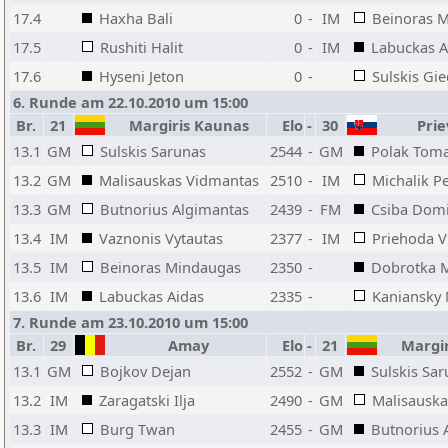
17.4
Haxha Bali
0
-
IM
Beinoras 
17.5
Rushiti Halit
0
-
IM
Labuckas A
17.6
Hyseni Jeton
0
-
Sulskis Gie
6. Runde am 22.10.2010 um 15:00
Br.
21
Margiris Kaunas
Elo
-
30
Prie
13.1
GM
Sulskis Sarunas
2544
-
GM
Polak Tom
13.2
GM
Malisauskas Vidmantas
2510
-
IM
Michalik P
13.3
GM
Butnorius Algimantas
2439
-
FM
Csiba Domi
13.4
IM
Vaznonis Vytautas
2377
-
IM
Priehoda V
13.5
IM
Beinoras Mindaugas
2350
-
Dobrotka M
13.6
IM
Labuckas Aidas
2335
-
Kaniansky 
7. Runde am 23.10.2010 um 15:00
Br.
29
Amay
Elo
-
21
Margir
13.1
GM
Bojkov Dejan
2552
-
GM
Sulskis Sa
13.2
IM
Zaragatski Ilja
2490
-
GM
Malisausk
13.3
IM
Burg Twan
2455
-
GM
Butnorius 