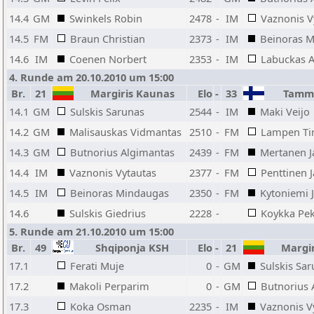
14.4
GM
Swinkels Robin
2478
-
IM
Vaznonis V
14.5
FM
Braun Christian
2373
-
IM
Beinoras 
14.6
IM
Coenen Norbert
2353
-
IM
Labuckas A
4. Runde am 20.10.2010 um 15:00
Br.
21
Margiris Kaunas
Elo
-
33
Tamme
14.1
GM
Sulskis Sarunas
2544
-
IM
Maki Veijo
14.2
GM
Malisauskas Vidmantas
2510
-
FM
Lampen T
14.3
GM
Butnorius Algimantas
2439
-
FM
Mertanen 
14.4
IM
Vaznonis Vytautas
2377
-
FM
Penttinen 
14.5
IM
Beinoras Mindaugas
2350
-
FM
Kytoniemi J
14.6
Sulskis Giedrius
2228
-
Koykka Pe
5. Runde am 21.10.2010 um 15:00
Br.
49
Shqiponja KSH
Elo
-
21
Margir
17.1
Ferati Muje
0
-
GM
Sulskis Sa
17.2
Makoli Perparim
0
-
GM
Butnorius 
17.3
Koka Osman
2235
-
IM
Vaznonis V