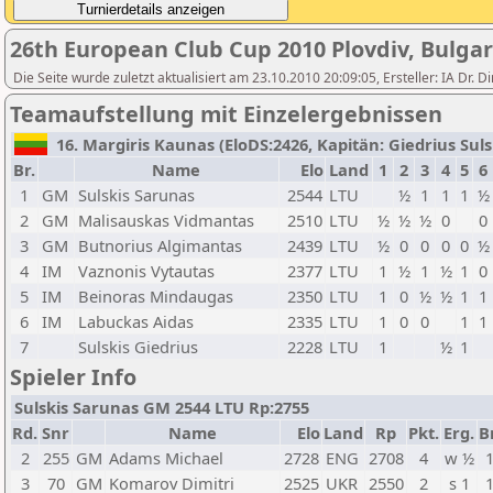
26th European Club Cup 2010 Plovdiv, Bulgar
Die Seite wurde zuletzt aktualisiert am 23.10.2010 20:09:05, Ersteller: IA D
Teamaufstellung mit Einzelergebnissen
16. Margiris Kaunas (EloDS:2426, Kapitän: Giedrius Sulsk
Br.
Name
Elo
Land
1
2
3
4
5
6
1
GM
Sulskis Sarunas
2544
LTU
½
1
1
1
½
2
GM
Malisauskas Vidmantas
2510
LTU
½
½
½
0
0
3
GM
Butnorius Algimantas
2439
LTU
½
0
0
0
0
½
4
IM
Vaznonis Vytautas
2377
LTU
1
½
1
½
1
0
5
IM
Beinoras Mindaugas
2350
LTU
1
0
½
½
1
1
6
IM
Labuckas Aidas
2335
LTU
1
0
0
1
1
7
Sulskis Giedrius
2228
LTU
1
½
1
Spieler Info
Sulskis Sarunas GM 2544 LTU Rp:2755
Rd.
Snr
Name
Elo
Land
Rp
Pkt.
Erg.
B
2
255
GM
Adams Michael
2728
ENG
2708
4
w ½
3
70
GM
Komarov Dimitri
2525
UKR
2550
2
s 1