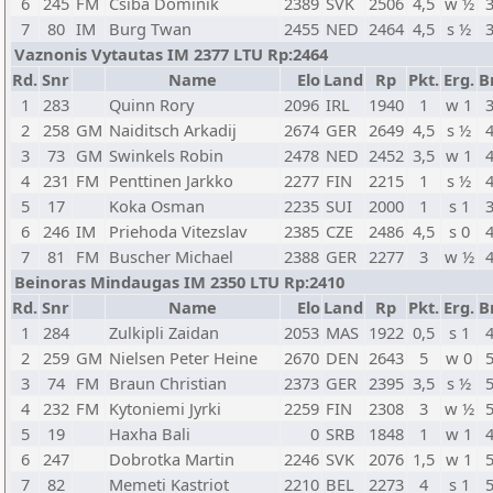
6
245
FM
Csiba Dominik
2389
SVK
2506
4,5
w ½
7
80
IM
Burg Twan
2455
NED
2464
4,5
s ½
Vaznonis Vytautas IM 2377 LTU Rp:2464
Rd.
Snr
Name
Elo
Land
Rp
Pkt.
Erg.
B
1
283
Quinn Rory
2096
IRL
1940
1
w 1
2
258
GM
Naiditsch Arkadij
2674
GER
2649
4,5
s ½
3
73
GM
Swinkels Robin
2478
NED
2452
3,5
w 1
4
231
FM
Penttinen Jarkko
2277
FIN
2215
1
s ½
5
17
Koka Osman
2235
SUI
2000
1
s 1
6
246
IM
Priehoda Vitezslav
2385
CZE
2486
4,5
s 0
7
81
FM
Buscher Michael
2388
GER
2277
3
w ½
Beinoras Mindaugas IM 2350 LTU Rp:2410
Rd.
Snr
Name
Elo
Land
Rp
Pkt.
Erg.
B
1
284
Zulkipli Zaidan
2053
MAS
1922
0,5
s 1
2
259
GM
Nielsen Peter Heine
2670
DEN
2643
5
w 0
3
74
FM
Braun Christian
2373
GER
2395
3,5
s ½
4
232
FM
Kytoniemi Jyrki
2259
FIN
2308
3
w ½
5
19
Haxha Bali
0
SRB
1848
1
w 1
6
247
Dobrotka Martin
2246
SVK
2076
1,5
w 1
7
82
Memeti Kastriot
2210
BEL
2273
4
s 1