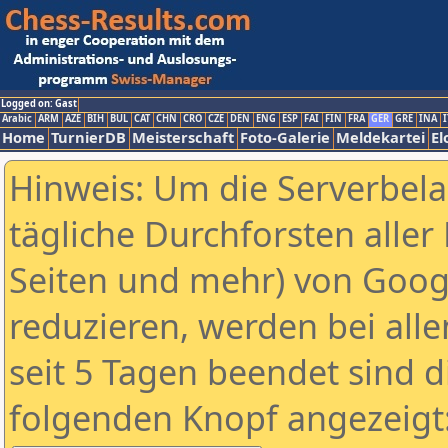
Logged on: Gast
Arabic
ARM
AZE
BIH
BUL
CAT
CHN
CRO
CZE
DEN
ENG
ESP
FAI
FIN
FRA
GER
GRE
INA
I
Home
TurnierDB
Meisterschaft
Foto-Galerie
Meldekartei
El
Hinweis: Um die Serverbel
tägliche Durchforsten aller 
Seiten und mehr) von Goog
reduzieren, werden bei alle
seit 5 Tagen beendet sind d
folgenden Knopf angezeigt