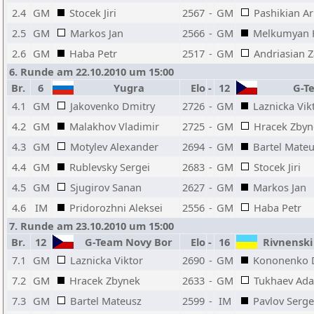
2.4
GM
Stocek Jiri
2567
-
GM
Pashikian A
2.5
GM
Markos Jan
2566
-
GM
Melkumyan 
2.6
GM
Haba Petr
2517
-
GM
Andriasian 
6. Runde am 22.10.2010 um 15:00
Br.
6
Yugra
Elo
-
12
G-Te
4.1
GM
Jakovenko Dmitry
2726
-
GM
Laznicka Vik
4.2
GM
Malakhov Vladimir
2725
-
GM
Hracek Zbyn
4.3
GM
Motylev Alexander
2694
-
GM
Bartel Mate
4.4
GM
Rublevsky Sergei
2683
-
GM
Stocek Jiri
4.5
GM
Sjugirov Sanan
2627
-
GM
Markos Jan
4.6
IM
Pridorozhni Aleksei
2556
-
GM
Haba Petr
7. Runde am 23.10.2010 um 15:00
Br.
12
G-Team Novy Bor
Elo
-
16
Rivnenski I
7.1
GM
Laznicka Viktor
2690
-
GM
Kononenko 
7.2
GM
Hracek Zbynek
2633
-
GM
Tukhaev Ad
7.3
GM
Bartel Mateusz
2599
-
IM
Pavlov Serge