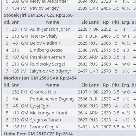
6
209
GM
Motylev Alexander
2694
RUS
2723
4
s ½
3
7
134
IM
Pavlov Sergey
2539
UKR
2455
3,5
w ½
3
Stocek Jiri GM 2567 CZE Rp:2556
Rd.
Snr
Name
Elo
Land
Rp
Pkt.
Erg.
Br
1
251
FM
Aulin-Jansson Joran
2228
NOR
2292
3
s 1
3
2
313
GM
Teterev Vitaly
2511
BLR
2465
3,5
w 1
3
3
46
GM
Belov Vladimir
2625
RUS
2666
5
w ½
4
4
310
Lindberg Bosse
2388
SWE
2515
5,5
s 0
4
5
107
GM
Pashikian Arman
2639
ARM
2599
3,5
s 1
4
6
210
GM
Rublevsky Sergei
2683
RUS
2689
4
w 0
4
7
135
IM
Iakymov Volodymyr
2467
UKR
2570
5
s ½
4
Markos Jan GM 2566 SVK Rp:2454
Rd.
Snr
Name
Elo
Land
Rp
Pkt.
Erg.
Br
1
252
FM
Grotnes Nils
2197
NOR
2278
3,5
w 0
4
2
94
Podolchenko Evgeniy
2506
BLR
2537
4,5
s ½
4
3
45
GM
Lysyj Igor
2638
RUS
2553
4
s ½
5
5
110
GM
Melkumyan Hrant
2614
ARM
2639
3,5
w ½
5
6
212
GM
Sjugirov Sanan
2627
RUS
2623
4
s ½
5
7
136
IM
Ivanov Oleg V
2482
UKR
2607
5,5
w ½
5
Haba Petr GM 2517 CZE Rp:2614