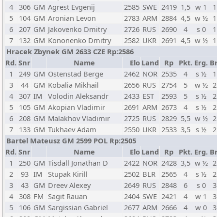
4
306
GM
Agrest Evgenij
2585
SWE
2419
1,5
w 1
1
5
104
GM
Aronian Levon
2783
ARM
2884
4,5
w ½
1
6
207
GM
Jakovenko Dmitry
2726
RUS
2690
4
s 0
1
7
132
GM
Kononenko Dmitry
2582
UKR
2691
4,5
w ½
1
Hracek Zbynek GM 2633 CZE Rp:2586
Rd.
Snr
Name
Elo
Land
Rp
Pkt.
Erg.
Br
1
249
GM
Ostenstad Berge
2462
NOR
2535
4
s ½
1
3
44
GM
Kobalia Mikhail
2656
RUS
2754
5
w ½
2
4
307
IM
Volodin Aleksandr
2433
EST
2593
5
s ½
2
5
105
GM
Akopian Vladimir
2691
ARM
2673
4
s ½
2
6
208
GM
Malakhov Vladimir
2725
RUS
2829
5,5
w ½
2
7
133
GM
Tukhaev Adam
2550
UKR
2533
3,5
s ½
2
Bartel Mateusz GM 2599 POL Rp:2505
Rd.
Snr
Name
Elo
Land
Rp
Pkt.
Erg.
Br
1
250
GM
Tisdall Jonathan D
2422
NOR
2428
3,5
w ½
2
2
93
IM
Stupak Kirill
2502
BLR
2565
4
s ½
2
3
43
GM
Dreev Alexey
2649
RUS
2848
6
s 0
3
4
308
FM
Sagit Rauan
2404
SWE
2421
4
w 1
3
5
106
GM
Sargissian Gabriel
2677
ARM
2666
4
w 0
3