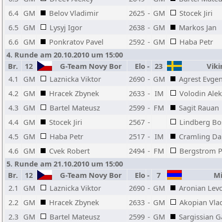
6.4
GM
Belov Vladimir
2625
-
GM
Stocek Jiri
6.5
GM
Lysyj Igor
2638
-
GM
Markos Jan
6.6
GM
Ponkratov Pavel
2592
-
GM
Haba Petr
4. Runde am 20.10.2010 um 15:00
Br.
12
G-Team Novy Bor
Elo
-
23
Viki
4.1
GM
Laznicka Viktor
2690
-
GM
Agrest Evgen
4.2
GM
Hracek Zbynek
2633
-
IM
Volodin Ale
4.3
GM
Bartel Mateusz
2599
-
FM
Sagit Rauan
4.4
GM
Stocek Jiri
2567
-
Lindberg Bo
4.5
GM
Haba Petr
2517
-
IM
Cramling D
4.6
GM
Cvek Robert
2494
-
FM
Bergstrom P
5. Runde am 21.10.2010 um 15:00
Br.
12
G-Team Novy Bor
Elo
-
7
Mi
2.1
GM
Laznicka Viktor
2690
-
GM
Aronian Lev
2.2
GM
Hracek Zbynek
2633
-
GM
Akopian Vla
2.3
GM
Bartel Mateusz
2599
-
GM
Sargissian G