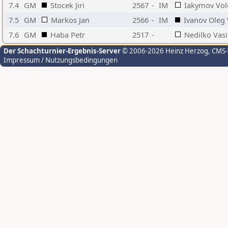
7.4
GM
Stocek Jiri
2567
-
IM
Iakymov Vo
7.5
GM
Markos Jan
2566
-
IM
Ivanov Oleg 
7.6
GM
Haba Petr
2517
-
Nedilko Vasi
Der Schachturnier-Ergebnis-Server
© 2006-2026 Heinz Herzog
, CMS
Impressum / Nutzungsbedingungen