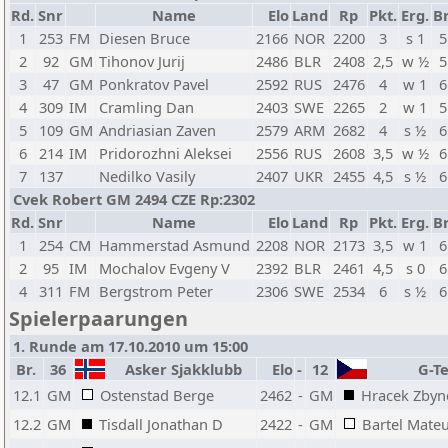
Rd.
Snr
Name
Elo
Land
Rp
Pkt.
Erg.
Br
1
253
FM
Diesen Bruce
2166
NOR
2200
3
s 1
5
2
92
GM
Tihonov Jurij
2486
BLR
2408
2,5
w ½
5
3
47
GM
Ponkratov Pavel
2592
RUS
2476
4
w 1
6
4
309
IM
Cramling Dan
2403
SWE
2265
2
w 1
5
5
109
GM
Andriasian Zaven
2579
ARM
2682
4
s ½
6
6
214
IM
Pridorozhni Aleksei
2556
RUS
2608
3,5
w ½
6
7
137
Nedilko Vasily
2407
UKR
2455
4,5
s ½
6
Cvek Robert GM 2494 CZE Rp:2302
Rd.
Snr
Name
Elo
Land
Rp
Pkt.
Erg.
Br
1
254
CM
Hammerstad Asmund
2208
NOR
2173
3,5
w 1
6
2
95
IM
Mochalov Evgeny V
2392
BLR
2461
4,5
s 0
6
4
311
FM
Bergstrom Peter
2306
SWE
2534
6
s ½
6
Spielerpaarungen
1. Runde am 17.10.2010 um 15:00
Br.
36
Asker Sjakklubb
Elo
-
12
G-Te
12.1
GM
Ostenstad Berge
2462
-
GM
Hracek Zbyn
12.2
GM
Tisdall Jonathan D
2422
-
GM
Bartel Mate