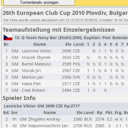
26th European Club Cup 2010 Plovdiv, Bulgar
Die Seite wurde zuletzt aktualisiert am 23.10.2010 20:09:05, Ersteller: IA D
Teamaufstellung mit Einzelergebnissen
13. G-Team Novy Bor (EloDS:2595, Kapitän: Petr Boleslav 
Br.
Name
Elo
Land
1
2
3
4
5
6
7
1
GM
Laznicka Viktor
2690
CZE
½
1
1
½
0
½
2
GM
Hracek Zbynek
2633
CZE
½
½
½
½
½
½
3
GM
Bartel Mateusz
2599
POL
½
½
0
1
0
½
½
4
GM
Stocek Jiri
2567
CZE
1
1
½
0
1
0
½
5
GM
Markos Jan
2566
SVK
0
½
½
½
½
½
6
GM
Haba Petr
2517
CZE
1
½
1
1
½
½
½
7
GM
Cvek Robert
2494
CZE
1
0
½
Spieler Info
Laznicka Viktor GM 2690 CZE Rp:2717
Rd.
Snr
Name
Elo
Land
Rp
Pkt.
Erg.
Br
2
91
GM
Zhigalko Andrey
2580
BLR
2574
3,5
w ½
1
3
42
GM
Nepomniachtchi Ian
2706
RUS
2585
3
s 1
1