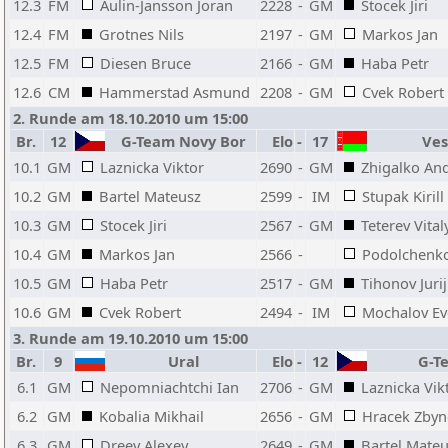
12.3
FM
Aulin-Jansson Joran
2228
-
GM
Stocek Jiri
12.4
FM
Grotnes Nils
2197
-
GM
Markos Jan
12.5
FM
Diesen Bruce
2166
-
GM
Haba Petr
12.6
CM
Hammerstad Asmund
2208
-
GM
Cvek Robert
2. Runde am 18.10.2010 um 15:00
Br.
12
G-Team Novy Bor
Elo
-
17
Ves
10.1
GM
Laznicka Viktor
2690
-
GM
Zhigalko An
10.2
GM
Bartel Mateusz
2599
-
IM
Stupak Kirill
10.3
GM
Stocek Jiri
2567
-
GM
Teterev Vital
10.4
GM
Markos Jan
2566
-
Podolchenko
10.5
GM
Haba Petr
2517
-
GM
Tihonov Jurij
10.6
GM
Cvek Robert
2494
-
IM
Mochalov Ev
3. Runde am 19.10.2010 um 15:00
Br.
9
Ural
Elo
-
12
G-Te
6.1
GM
Nepomniachtchi Ian
2706
-
GM
Laznicka Vik
6.2
GM
Kobalia Mikhail
2656
-
GM
Hracek Zbyn
6.3
GM
Dreev Alexey
2649
-
GM
Bartel Mate