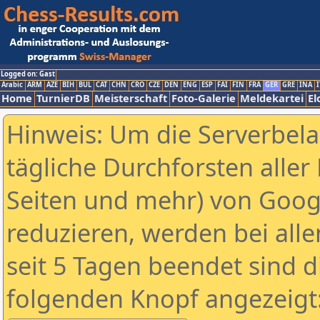
Logged on: Gast
Arabic
ARM
AZE
BIH
BUL
CAT
CHN
CRO
CZE
DEN
ENG
ESP
FAI
FIN
FRA
GER
GRE
INA
I
Home
TurnierDB
Meisterschaft
Foto-Galerie
Meldekartei
El
Hinweis: Um die Serverbel
tägliche Durchforsten aller 
Seiten und mehr) von Goog
reduzieren, werden bei alle
seit 5 Tagen beendet sind d
folgenden Knopf angezeigt