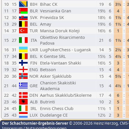
10
15
BIH
Bihac CK
19
6
3½
:
11
17
BLR
Vesnianka Gran
19½
6
4
:
12
30
SVK
Prievidza SK
18½
6
1½
:
13
29
BEL
Amay
19½
6
1½
:
14
37
TUR
Manisa Doruk Koleji
16½
6
1
:
Obiettivo Risarcimento
15
27
ITA
21
6
1½
:
Padova
16
31
UKR
LugPokerChess - Lugansk
14
5
2½
:
17
34
BEL
K Gentse SRL
15½
5
4½
:
18
35
FIN
Etela-Vantaan Shakki
16½
5
3
:
19
32
ENG
Betsson
15
4
4
:
20
36
NOR
Asker Sjakklubb
15
4
5½
:
Chanion Skakistiki
21
44
GRE
15
4
4½
:
Akademia
22
42
DEN
Aarhus Skakklub/Skolerne
17
4
6
:
23
46
ALB
Butrinti
10
2
5
:
24
45
IRL
Ennis Chess Club
11½
1
1
:
25
43
LUX
Dudelange CE
12½
2
3
:
Der Schachturnier-Ergebnis-Server
© 2006-2026 Heinz Herzog
, CMS
Impressum / Nutzungsbedingungen