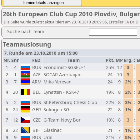
26th European Club Cup 2010 Plovdiv, Bulgar
Die Seite wurde zuletzt aktualisiert am 23.10.2010 20:09:05, Ersteller: IA D
Suche nach Team
Teamauslosung
7. Runde am 23.10.2010 um 15:00
Nr.
Snr
FED
Team
Pkt.
MP
Erg.
:
E
1
4
RUS
Economist-SGSEU-1
25½
12
3
:
2
1
AZE
SOCAR Azerbaijan
24
10
3
:
3
7
ARM
Mika Yerevan
24
9
2½
:
4
20
BEL
Eynatten - KSK47
19½
8
2½
:
5
2
RUS
St.Petersburg Chess Club
22½
8
3½
:
6
24
GER
Solingen SG
22
8
1½
:
7
12
CZE
G-Team Novy Bor
19½
8
3
:
8
22
BIH
Glasinac
21
7
1½
:
9
9
RUS
Ural
21½
7
5½
: