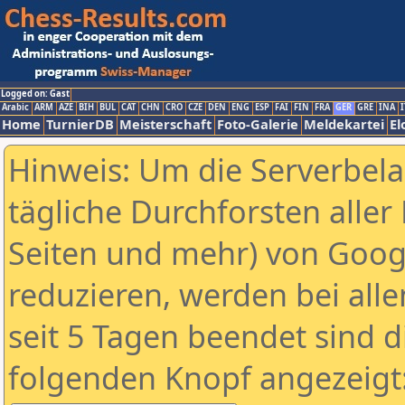
Logged on: Gast
Arabic
ARM
AZE
BIH
BUL
CAT
CHN
CRO
CZE
DEN
ENG
ESP
FAI
FIN
FRA
GER
GRE
INA
I
Home
TurnierDB
Meisterschaft
Foto-Galerie
Meldekartei
El
Hinweis: Um die Serverbel
tägliche Durchforsten aller 
Seiten und mehr) von Goog
reduzieren, werden bei alle
seit 5 Tagen beendet sind d
folgenden Knopf angezeigt