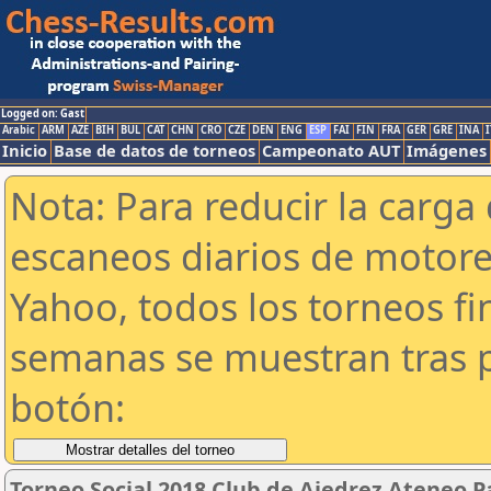
Logged on: Gast
Arabic
ARM
AZE
BIH
BUL
CAT
CHN
CRO
CZE
DEN
ENG
ESP
FAI
FIN
FRA
GER
GRE
INA
I
Inicio
Base de datos de torneos
Campeonato AUT
Imágenes
Nota: Para reducir la carga 
escaneos diarios de motor
Yahoo, todos los torneos f
semanas se muestran tras p
botón:
Torneo Social 2018 Club de Ajedrez Ateneo P