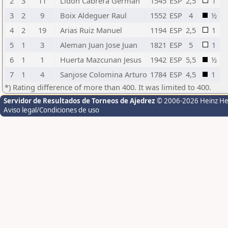
2
3
11
Lidon Cabrera German
1545
ESP
2,5
1
3
2
9
Boix Aldeguer Raul
1552
ESP
4
½
4
2
19
Arias Ruiz Manuel
1194
ESP
2,5
1
5
1
3
Aleman Juan Jose Juan
1821
ESP
5
1
6
1
1
Huerta Mazcunan Jesus
1942
ESP
5,5
½
7
1
4
Sanjose Colomina Arturo
1784
ESP
4,5
1
*) Rating difference of more than 400. It was limited to 400.
Servidor de Resultados de Torneos de Ajedrez
© 2006-2026 Heinz H
Aviso legal/Condiciones de uso