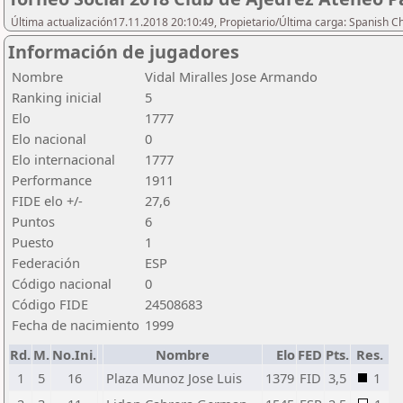
Última actualización17.11.2018 20:10:49, Propietario/Última carga: Spanish C
Información de jugadores
Nombre
Vidal Miralles Jose Armando
Ranking inicial
5
Elo
1777
Elo nacional
0
Elo internacional
1777
Performance
1911
FIDE elo +/-
27,6
Puntos
6
Puesto
1
Federación
ESP
Código nacional
0
Código FIDE
24508683
Fecha de nacimiento
1999
Rd.
M.
No.Ini.
Nombre
Elo
FED
Pts.
Res.
1
5
16
Plaza Munoz Jose Luis
1379
FID
3,5
1