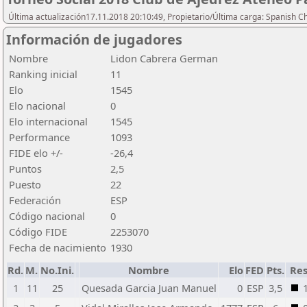
Última actualización17.11.2018 20:10:49, Propietario/Última carga: Spanish C
Información de jugadores
Nombre
Lidon Cabrera German
Ranking inicial
11
Elo
1545
Elo nacional
0
Elo internacional
1545
Performance
1093
FIDE elo +/-
-26,4
Puntos
2,5
Puesto
22
Federación
ESP
Código nacional
0
Código FIDE
2253070
Fecha de nacimiento
1930
Rd.
M.
No.Ini.
Nombre
Elo
FED
Pts.
Res
1
11
25
Quesada Garcia Juan Manuel
0
ESP
3,5