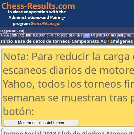
Logged on: Gast
Arabic
ARM
AZE
BIH
BUL
CAT
CHN
CRO
CZE
DEN
ENG
ESP
FAI
FIN
FRA
GER
GRE
INA
I
Inicio
Base de datos de torneos
Campeonato AUT
Imágenes
Nota: Para reducir la carga 
escaneos diarios de motor
Yahoo, todos los torneos f
semanas se muestran tras p
botón:
Torneo Social 2018 Club de Ajedrez Ateneo P