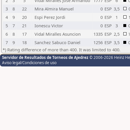
2
3
5
Vidal Miralles Jose Armando
1777
ESP
6
3
8
22
Mira Almira Manuel
0
ESP
3,5
4
9
20
Espi Perez Jordi
0
ESP
1
5
7
21
Ionescu Victor
0
ESP
3
6
8
17
Vidal Miralles Asuncion
1335
ESP
2,5
7
9
18
Sanchez Sabuco Daniel
1256
ESP
3,5
*) Rating difference of more than 400. It was limited to 400.
Servidor de Resultados de Torneos de Ajedrez
© 2006-2026 Heinz H
Aviso legal/Condiciones de uso