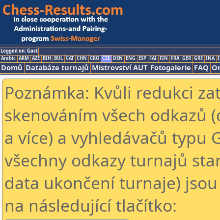
Logged on: Gast
Arabic
ARM
AZE
BIH
BUL
CAT
CHN
CRO
CZE
DEN
ENG
ESP
FAI
FIN
FRA
GER
GRE
INA
I
Domů
Databáze turnajů
Mistrovství AUT
Fotogalerie
FAQ
On
Poznámka: Kvůli redukci za
skenováním všech odkazů (
a více) a vyhledávačů typu 
všechny odkazy turnajů star
data ukončení turnaje) jsou
na následující tlačítko: