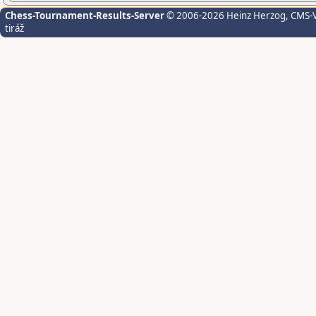
Chess-Tournament-Results-Server
© 2006-2026 Heinz Herzog
, CMS-
tiráž