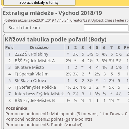
Extraliga mládeže - Východ 2018/19
Poslední aktualizace23.01.2019 17:45:34, Creator/Last Upload: Chess Federati
Search for team
Křížová tabulka podle pořadí (Body)
Poř.
Družstvo
1
2
3
4
5
6
7
8
PH
1
2222 ŠK Polabiny
*
3½
5
3½
5
4½
6
5½
2
2
BŠŠ Frýdek-Místek A
2½
*
4
2½
3
3½
3½
5½
1
3
ŠK Staré Město
1
2
*
4
4
4½
3
5½
1
4
TJ Spartak Vlašim
2½
3½
2
*
2½
3
5
5
1
5
SK Slavia Orlová
1
3
2
3½
*
4
2½
5
1
6
TJ Štefanydes Polička
1½
2½
1½
3
2
*
5½
5
7
Interchess Frýdek-Místek
0
2½
3
1
3½
½
*
4½
8
BŠŠ Frýdek-Místek B
½
½
½
1
1
1
1½
*
Poznámka:
Pomocné hodnocení1: Matchpoints (3 for wins, 1 for Draws, 0 
Pomocné hodnocení2: points (game-points)
Pomocné hodnocení3: Points (variabel)