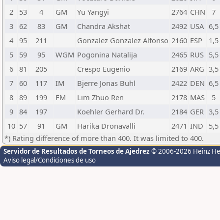
2
53
4
GM
Yu Yangyi
2764
CHN
7
3
62
83
GM
Chandra Akshat
2492
USA
6,5
4
95
211
Gonzalez Gonzalez Alfonso
2160
ESP
1,5
5
59
95
WGM
Pogonina Natalija
2465
RUS
5,5
6
81
205
Crespo Eugenio
2169
ARG
3,5
7
60
117
IM
Bjerre Jonas Buhl
2422
DEN
6,5
8
89
199
FM
Lim Zhuo Ren
2178
MAS
5
9
84
197
Koehler Gerhard Dr.
2184
GER
3,5
10
57
91
GM
Harika Dronavalli
2471
IND
5,5
*) Rating difference of more than 400. It was limited to 400.
Servidor de Resultados de Torneos de Ajedrez
© 2006-2026 Heinz H
Aviso legal/Condiciones de uso