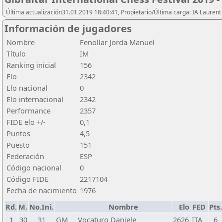
Última actualización31.01.2019 18:40:41, Propietario/Última carga: IA Lauren
Información de jugadores
Nombre
Fenollar Jorda Manuel
Título
IM
Ranking inicial
156
Elo
2342
Elo nacional
0
Elo internacional
2342
Performance
2357
FIDE elo +/-
0,1
Puntos
4,5
Puesto
151
Federación
ESP
Código nacional
0
Código FIDE
2217104
Fecha de nacimiento
1976
Rd.
M.
No.Ini.
Nombre
Elo
FED
Pts.
1
30
31
GM
Vocaturo Daniele
2626
ITA
6