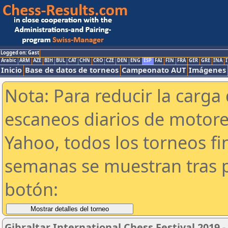
Logged on: Gast
Arabic
ARM
AZE
BIH
BUL
CAT
CHN
CRO
CZE
DEN
ENG
ESP
FAI
FIN
FRA
GER
GRE
INA
I
Inicio
Base de datos de torneos
Campeonato AUT
Imágenes
Nota: Para reducir la carga 
escaneos diarios de motor
Yahoo, todos los torneos f
semanas se muestran tras p
botón:
Gibraltar International Chess Festival 2019 