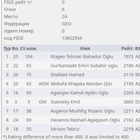
FIDE рейт +/-
0
Очки
6
Место
24
Федерация
GEO
Идент.Номер
0
код FIDE
13602934
Тур
Bo.
Ст.ном.
Имя
Рейт.
Ф
1
25
104
Rzayev Telman Bahadur Oglu
1973
A
2
22
65
Gurbanzade Erkin Subahir oglu
2180
A
3
20
75
Shafaee Hamed
2110
IR
4
20
63
WIM
Abdulla Khayala Mardan Qizi
2193
A
5
16
59
Agasiyev Kamal Aydin Oglu
2203
A
6
3
3
GM
Sutovsky Emil
2665
IS
7
17
58
Asgarov Mushfig Nizami Oglu
2211
A
8
24
69
Hasanov Rashad Agaqasim Oglu
2162
A
9
18
55
Idrisov Tebriz
2219
A
*) Rating difference of more than 400. It was limited to 400.