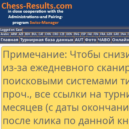
Logged on: Gast
Arabic
ARM
AZE
BIH
BUL
CAT
CHN
CRO
CZE
DEN
ENG
ESP
FAI
FIN
FRA
GER
GRE
INA
I
Главная
Турнирная база данных
AUT
Фото
ЧАВО
Онлайн
Примечание: Чтобы снизи
из-за ежедневного скани
поисковыми системами ти
проч., все ссылки на тур
месяцев (с даты окончан
после клика по данной кн