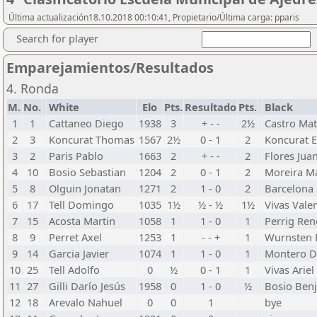
Última actualización18.10.2018 00:10:41, Propietario/Última carga: pparis
Search for player
Emparejamientos/Resultados
4. Ronda
M.
No.
White
Elo
Pts.
Resultado
Pts.
Black
1
1
Cattaneo Diego
1938
3
+ - -
2½
Castro Ma
2
3
Koncurat Thomas
1567
2½
0 - 1
2
Koncurat 
3
2
Paris Pablo
1663
2
+ - -
2
Flores Jua
4
10
Bosio Sebastian
1204
2
0 - 1
2
Moreira M
5
8
Olguin Jonatan
1271
2
1 - 0
2
Barcelona 
6
17
Tell Domingo
1035
1½
½ - ½
1½
Vivas Vale
7
15
Acosta Martin
1058
1
1 - 0
1
Perrig Ren
8
9
Perret Axel
1253
1
- - +
1
Wurnsten 
9
14
Garcia Javier
1074
1
1 - 0
1
Montero D
10
25
Tell Adolfo
0
½
0 - 1
1
Vivas Ariel
11
27
Gilli Darío Jesús
1958
0
1 - 0
½
Bosio Ben
12
18
Arevalo Nahuel
0
0
1
bye