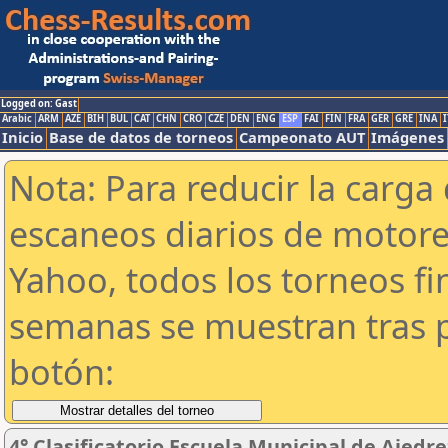
Logged on: Gast
Arabic
ARM
AZE
BIH
BUL
CAT
CHN
CRO
CZE
DEN
ENG
ESP
FAI
FIN
FRA
GER
GRE
INA
I
Inicio
Base de datos de torneos
Campeonato AUT
Imágenes
Nota: Para reducir la carga 
escaneos diarios de motor
Yahoo, todos los torneos f
semanas se muestran tras p
botón:
4° Clasificatorio Escuela Municipal de Ajedre