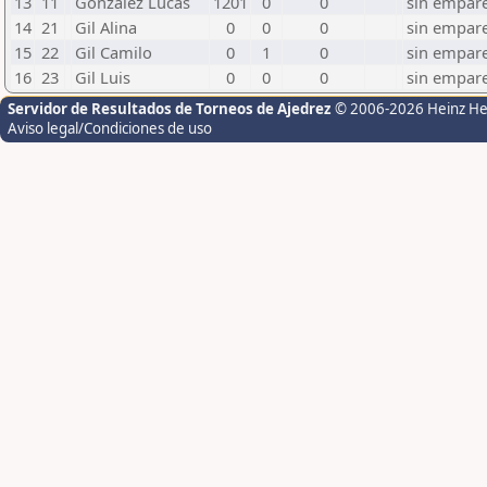
13
11
Gonzalez Lucas
1201
0
0
sin empare
14
21
Gil Alina
0
0
0
sin empare
15
22
Gil Camilo
0
1
0
sin empare
16
23
Gil Luis
0
0
0
sin empare
Servidor de Resultados de Torneos de Ajedrez
© 2006-2026 Heinz H
Aviso legal/Condiciones de uso