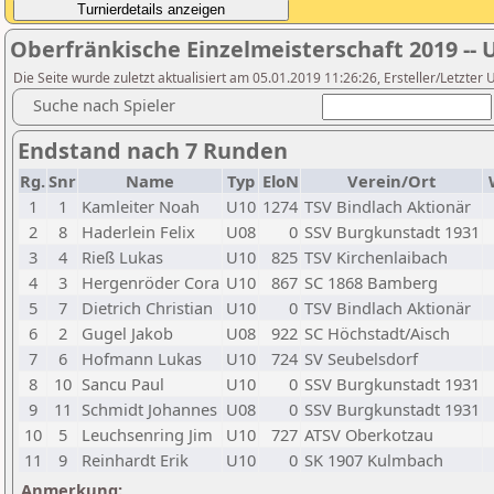
Oberfränkische Einzelmeisterschaft 2019 -- 
Die Seite wurde zuletzt aktualisiert am 05.01.2019 11:26:26, Ersteller/Letzter
Suche nach Spieler
Endstand nach 7 Runden
Rg.
Snr
Name
Typ
EloN
Verein/Ort
1
1
Kamleiter Noah
U10
1274
TSV Bindlach Aktionär
2
8
Haderlein Felix
U08
0
SSV Burgkunstadt 1931
3
4
Rieß Lukas
U10
825
TSV Kirchenlaibach
4
3
Hergenröder Cora
U10
867
SC 1868 Bamberg
5
7
Dietrich Christian
U10
0
TSV Bindlach Aktionär
6
2
Gugel Jakob
U08
922
SC Höchstadt/Aisch
7
6
Hofmann Lukas
U10
724
SV Seubelsdorf
8
10
Sancu Paul
U10
0
SSV Burgkunstadt 1931
9
11
Schmidt Johannes
U08
0
SSV Burgkunstadt 1931
10
5
Leuchsenring Jim
U10
727
ATSV Oberkotzau
11
9
Reinhardt Erik
U10
0
SK 1907 Kulmbach
Anmerkung: