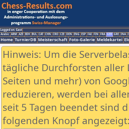
Logged on: Gast
Arabic
ARM
AZE
BIH
BUL
CAT
CHN
CRO
CZE
DEN
ENG
ESP
FAI
FIN
FRA
GER
GRE
INA
I
Home
TurnierDB
Meisterschaft
Foto-Galerie
Meldekartei
El
Hinweis: Um die Serverbela
tägliche Durchforsten aller 
Seiten und mehr) von Goog
reduzieren, werden bei alle
seit 5 Tagen beendet sind d
folgenden Knopf angezeigt