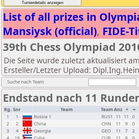
List of all prizes in Olym
Mansiysk (official)
,
FIDE-Ti
39th Chess Olympiad 20
Die Seite wurde zuletzt aktualisiert a
Ersteller/Letzter Upload: Dipl.Ing.Hei
Suche nach Team
Endstand nach 11 Runde
Rg.
Snr
Team
Team
Anz
+
=
1
1
Russia 1
RUS1
11
11
0
2
2
China
CHN
11
9
0
3
4
Georgia
GEO
11
7
2
4
18
Cuba
CUB
11
8
0