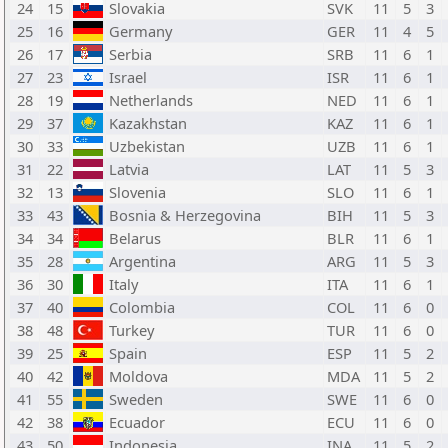
24
15
Slovakia
SVK
11
5
3
25
16
Germany
GER
11
4
5
26
17
Serbia
SRB
11
6
1
27
23
Israel
ISR
11
6
1
28
19
Netherlands
NED
11
6
1
29
37
Kazakhstan
KAZ
11
6
1
30
33
Uzbekistan
UZB
11
6
1
31
22
Latvia
LAT
11
5
3
32
13
Slovenia
SLO
11
6
1
33
43
Bosnia & Herzegovina
BIH
11
5
3
34
34
Belarus
BLR
11
6
1
35
28
Argentina
ARG
11
5
3
36
30
Italy
ITA
11
6
1
37
40
Colombia
COL
11
6
0
38
48
Turkey
TUR
11
6
0
39
25
Spain
ESP
11
5
2
40
42
Moldova
MDA
11
5
2
41
55
Sweden
SWE
11
6
0
42
38
Ecuador
ECU
11
6
0
43
50
Indonesia
INA
11
5
2