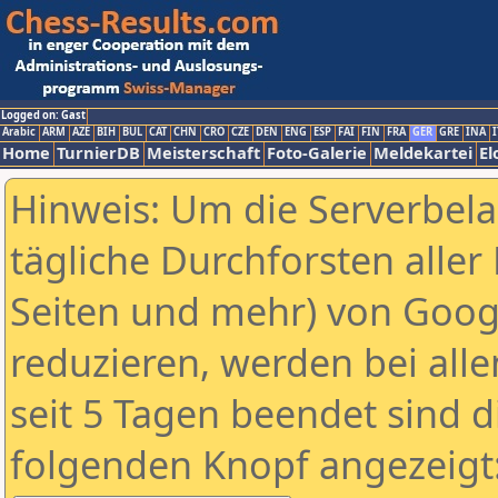
Logged on: Gast
Arabic
ARM
AZE
BIH
BUL
CAT
CHN
CRO
CZE
DEN
ENG
ESP
FAI
FIN
FRA
GER
GRE
INA
I
Home
TurnierDB
Meisterschaft
Foto-Galerie
Meldekartei
El
Hinweis: Um die Serverbel
tägliche Durchforsten aller 
Seiten und mehr) von Goog
reduzieren, werden bei alle
seit 5 Tagen beendet sind d
folgenden Knopf angezeigt