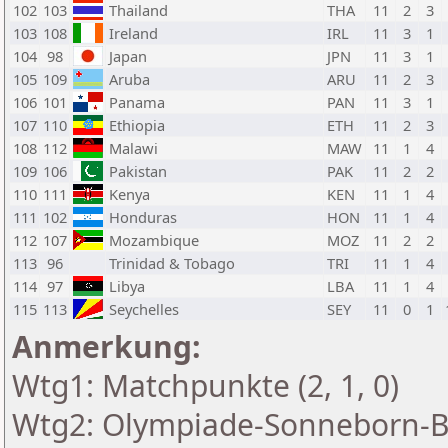
102
103
Thailand
THA
11
2
3
103
108
Ireland
IRL
11
3
1
104
98
Japan
JPN
11
3
1
105
109
Aruba
ARU
11
2
3
106
101
Panama
PAN
11
3
1
107
110
Ethiopia
ETH
11
2
3
108
112
Malawi
MAW
11
1
4
109
106
Pakistan
PAK
11
2
2
110
111
Kenya
KEN
11
1
4
111
102
Honduras
HON
11
1
4
112
107
Mozambique
MOZ
11
2
2
113
96
Trinidad & Tobago
TRI
11
1
4
114
97
Libya
LBA
11
1
4
115
113
Seychelles
SEY
11
0
1
Anmerkung:
Wtg1: Matchpunkte (2, 1, 0)
Wtg2: Olympiade-Sonneborn-B