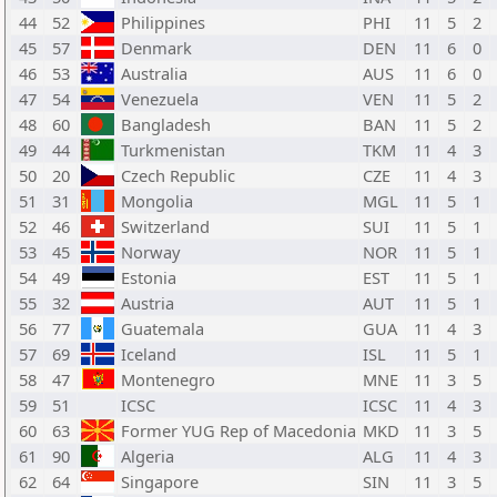
44
52
Philippines
PHI
11
5
2
45
57
Denmark
DEN
11
6
0
46
53
Australia
AUS
11
6
0
47
54
Venezuela
VEN
11
5
2
48
60
Bangladesh
BAN
11
5
2
49
44
Turkmenistan
TKM
11
4
3
50
20
Czech Republic
CZE
11
4
3
51
31
Mongolia
MGL
11
5
1
52
46
Switzerland
SUI
11
5
1
53
45
Norway
NOR
11
5
1
54
49
Estonia
EST
11
5
1
55
32
Austria
AUT
11
5
1
56
77
Guatemala
GUA
11
4
3
57
69
Iceland
ISL
11
5
1
58
47
Montenegro
MNE
11
3
5
59
51
ICSC
ICSC
11
4
3
60
63
Former YUG Rep of Macedonia
MKD
11
3
5
61
90
Algeria
ALG
11
4
3
62
64
Singapore
SIN
11
3
5