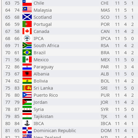
63
75
Chile
CHI
11
5
1
64
74
Malaysia
MAS
11
5
1
65
68
Scotland
SCO
11
5
1
66
59
Portugal
POR
11
4
2
67
58
Canada
CAN
11
4
2
68
66
IPCA
IPCA
11
5
0
69
71
South Africa
RSA
11
4
2
70
61
Brazil
BRA
11
4
2
71
56
Mexico
MEX
11
5
0
72
86
Paraguay
PAR
11
3
4
73
67
Albania
ALB
11
5
0
74
62
Bolivia
BOL
11
4
2
75
83
Sri Lanka
SRI
11
5
0
76
80
Puerto Rico
PUR
11
4
2
77
79
Jordan
JOR
11
4
2
78
87
Syria
SYR
11
5
0
79
85
Tajikistan
TJK
11
4
1
80
84
IBCA
IBCA
11
4
1
81
65
Dominican Republic
DOM
11
4
1
82
72
New Zealand
NZL
11
4
1