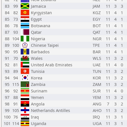
83
99
Jamaica
JAM
11
3
3
84
82
Kyrgyzstan
KGZ
11
4
1
85
73
Egypt
EGY
11
4
1
86
78
Botswana
BOT
11
4
1
87
93
Qatar
QAT
11
4
1
88
104
Nigeria
NGR
11
4
1
89
100
Chinese Taipei
TPE
11
4
1
90
95
Barbados
BAR
11
4
1
91
70
Wales
WLS
11
3
2
92
81
United Arab Emirates
UAE
11
4
0
93
89
Tunisia
TUN
11
3
2
94
94
Korea
KOR
11
3
2
95
115
Zambia
ZAM
11
3
2
96
92
Surinam
SUR
11
4
0
97
88
Yemen
YEM
11
3
2
98
91
Angola
ANG
7
3
2
99
105
Netherlands Antilles
AHO
11
3
2
100
76
Iraq
IRQ
11
3
1
101
114
Uganda
UGA
11
3
1