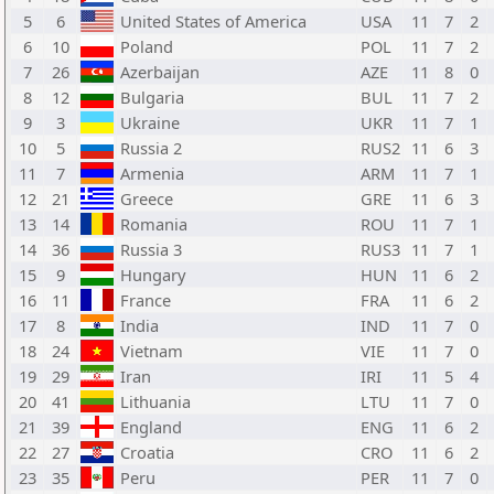
5
6
United States of America
USA
11
7
2
6
10
Poland
POL
11
7
2
7
26
Azerbaijan
AZE
11
8
0
8
12
Bulgaria
BUL
11
7
2
9
3
Ukraine
UKR
11
7
1
10
5
Russia 2
RUS2
11
6
3
11
7
Armenia
ARM
11
7
1
12
21
Greece
GRE
11
6
3
13
14
Romania
ROU
11
7
1
14
36
Russia 3
RUS3
11
7
1
15
9
Hungary
HUN
11
6
2
16
11
France
FRA
11
6
2
17
8
India
IND
11
7
0
18
24
Vietnam
VIE
11
7
0
19
29
Iran
IRI
11
5
4
20
41
Lithuania
LTU
11
7
0
21
39
England
ENG
11
6
2
22
27
Croatia
CRO
11
6
2
23
35
Peru
PER
11
7
0