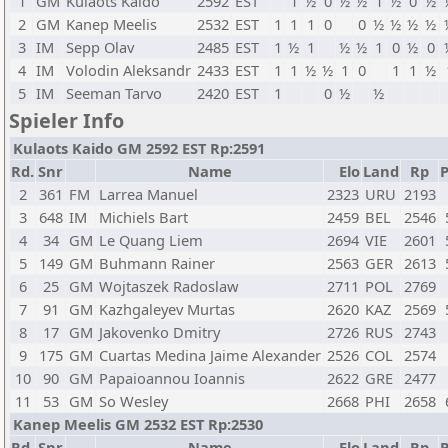
1
GM
Kulaots Kaido
2592
EST
1
½
0
½
½
1
½
0
½
2
GM
Kanep Meelis
2532
EST
1
1
1
0
0
½
½
½
½
3
IM
Sepp Olav
2485
EST
1
½
1
½
½
1
0
½
0
4
IM
Volodin Aleksandr
2433
EST
1
1
½
½
1
0
1
1
½
5
IM
Seeman Tarvo
2420
EST
1
0
½
½
Spieler Info
Kulaots Kaido GM 2592 EST Rp:2591
Rd.
Snr
Name
Elo
Land
Rp
P
2
361
FM
Larrea Manuel
2323
URU
2193
3
648
IM
Michiels Bart
2459
BEL
2546
4
34
GM
Le Quang Liem
2694
VIE
2601
5
149
GM
Buhmann Rainer
2563
GER
2613
6
25
GM
Wojtaszek Radoslaw
2711
POL
2769
7
91
GM
Kazhgaleyev Murtas
2620
KAZ
2569
8
17
GM
Jakovenko Dmitry
2726
RUS
2743
9
175
GM
Cuartas Medina Jaime Alexander
2526
COL
2574
10
90
GM
Papaioannou Ioannis
2622
GRE
2477
11
53
GM
So Wesley
2668
PHI
2658
Kanep Meelis GM 2532 EST Rp:2530
Rd.
Snr
Name
Elo
Land
Rp
P