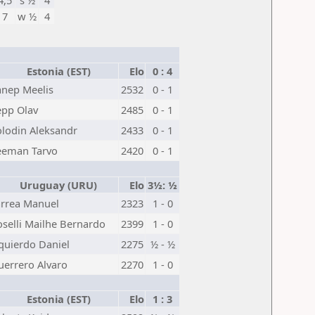
4,5
s ½
4
7
w ½
4
Estonia (EST)
Elo
0 : 4
anep Meelis
2532
0 - 1
epp Olav
2485
0 - 1
lodin Aleksandr
2433
0 - 1
eeman Tarvo
2420
0 - 1
Uruguay (URU)
Elo
3½: ½
arrea Manuel
2323
1 - 0
oselli Mailhe Bernardo
2399
1 - 0
quierdo Daniel
2275
½ - ½
uerrero Alvaro
2270
1 - 0
Estonia (EST)
Elo
1 : 3