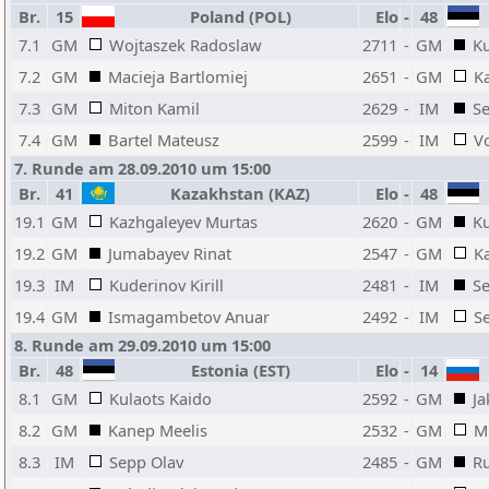
Br.
15
Poland (POL)
Elo
-
48
7.1
GM
Wojtaszek Radoslaw
2711
-
GM
Ku
7.2
GM
Macieja Bartlomiej
2651
-
GM
K
7.3
GM
Miton Kamil
2629
-
IM
S
7.4
GM
Bartel Mateusz
2599
-
IM
V
7. Runde am 28.09.2010 um 15:00
Br.
41
Kazakhstan (KAZ)
Elo
-
48
19.1
GM
Kazhgaleyev Murtas
2620
-
GM
Ku
19.2
GM
Jumabayev Rinat
2547
-
GM
K
19.3
IM
Kuderinov Kirill
2481
-
IM
S
19.4
GM
Ismagambetov Anuar
2492
-
IM
S
8. Runde am 29.09.2010 um 15:00
Br.
48
Estonia (EST)
Elo
-
14
8.1
GM
Kulaots Kaido
2592
-
GM
J
8.2
GM
Kanep Meelis
2532
-
GM
M
8.3
IM
Sepp Olav
2485
-
GM
Ru