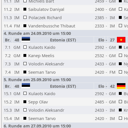
11.1
IM
Michiels Bart
2459
-
GM
Ku
11.2
IM
Saibulatov Daniyal
2400
-
GM
K
11.3
IM
Polaczek Richard
2385
-
IM
S
11.4
FM
Vandenbussche Thibaut
2333
-
IM
V
4. Runde am 24.09.2010 um 15:00
Br.
48
Estonia (EST)
Elo
-
27
7.1
GM
Kulaots Kaido
2592
-
GM
L
7.2
GM
Kanep Meelis
2532
-
GM
N
7.3
IM
Volodin Aleksandr
2433
-
GM
N
7.4
IM
Seeman Tarvo
2420
-
FM
N
5. Runde am 25.09.2010 um 15:00
Br.
48
Estonia (EST)
Elo
-
42
15.1
GM
Kulaots Kaido
2592
-
GM
B
15.2
IM
Sepp Olav
2485
-
GM
B
15.3
IM
Volodin Aleksandr
2433
-
IM
K
15.4
IM
Seeman Tarvo
2420
-
IM
H
6. Runde am 27.09.2010 um 15:00