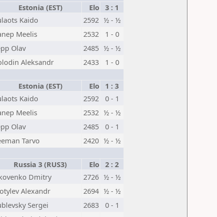
Estonia (EST)
Elo
3 : 1
laots Kaido
2592
½ - ½
anep Meelis
2532
1 - 0
epp Olav
2485
½ - ½
olodin Aleksandr
2433
1 - 0
Estonia (EST)
Elo
1 : 3
laots Kaido
2592
0 - 1
anep Meelis
2532
½ - ½
epp Olav
2485
0 - 1
eeman Tarvo
2420
½ - ½
Russia 3 (RUS3)
Elo
2 : 2
akovenko Dmitry
2726
½ - ½
otylev Alexandr
2694
½ - ½
blevsky Sergei
2683
0 - 1