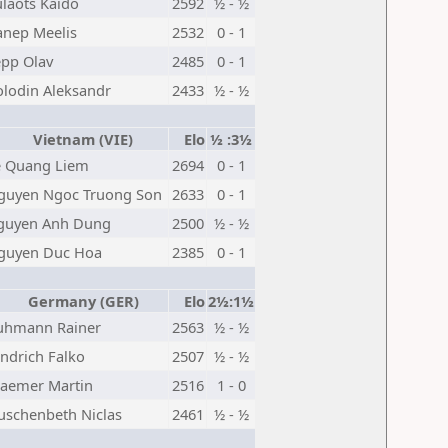
laots Kaido
2592
½ - ½
anep Meelis
2532
0 - 1
epp Olav
2485
0 - 1
olodin Aleksandr
2433
½ - ½
Vietnam (VIE)
Elo
½ :3½
e Quang Liem
2694
0 - 1
guyen Ngoc Truong Son
2633
0 - 1
guyen Anh Dung
2500
½ - ½
guyen Duc Hoa
2385
0 - 1
Germany (GER)
Elo
2½:1½
uhmann Rainer
2563
½ - ½
indrich Falko
2507
½ - ½
raemer Martin
2516
1 - 0
uschenbeth Niclas
2461
½ - ½