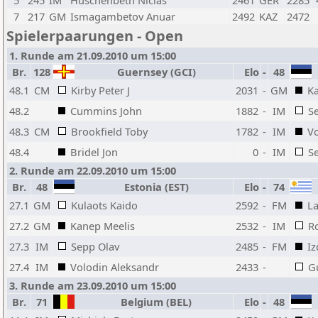
5
245
IM
Huschenbeth Niclas
2461
GER
2285
7
217
GM
Ismagambetov Anuar
2492
KAZ
2472
Spielerpaarungen - Open
1. Runde am 21.09.2010 um 15:00
Br.
128
Guernsey (GCI)
Elo
-
48
48.1
CM
Kirby Peter J
2031
-
GM
K
48.2
Cummins John
1882
-
IM
S
48.3
CM
Brookfield Toby
1782
-
IM
Vo
48.4
Bridel Jon
0
-
IM
S
2. Runde am 22.09.2010 um 15:00
Br.
48
Estonia (EST)
Elo
-
74
27.1
GM
Kulaots Kaido
2592
-
FM
L
27.2
GM
Kanep Meelis
2532
-
IM
R
27.3
IM
Sepp Olav
2485
-
FM
Iz
27.4
IM
Volodin Aleksandr
2433
-
G
3. Runde am 23.09.2010 um 15:00
Br.
71
Belgium (BEL)
Elo
-
48