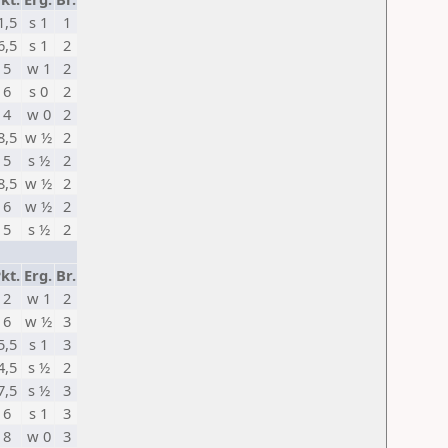
1,5
s 1
1
6,5
s 1
2
5
w 1
2
6
s 0
2
4
w 0
2
8,5
w ½
2
5
s ½
2
8,5
w ½
2
6
w ½
2
5
s ½
2
kt.
Erg.
Br.
2
w 1
2
6
w ½
3
5,5
s 1
3
4,5
s ½
2
7,5
s ½
3
6
s 1
3
8
w 0
3