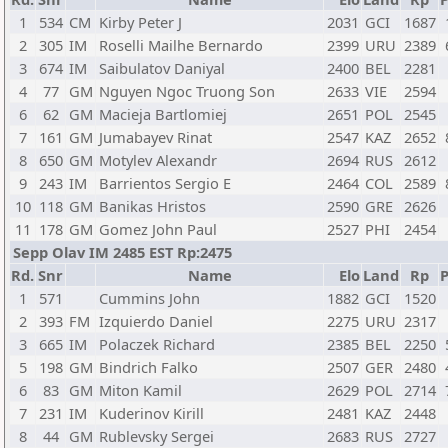
1
534
CM
Kirby Peter J
2031
GCI
1687
2
305
IM
Roselli Mailhe Bernardo
2399
URU
2389
3
674
IM
Saibulatov Daniyal
2400
BEL
2281
4
77
GM
Nguyen Ngoc Truong Son
2633
VIE
2594
6
62
GM
Macieja Bartlomiej
2651
POL
2545
7
161
GM
Jumabayev Rinat
2547
KAZ
2652
8
650
GM
Motylev Alexandr
2694
RUS
2612
9
243
IM
Barrientos Sergio E
2464
COL
2589
10
118
GM
Banikas Hristos
2590
GRE
2626
11
178
GM
Gomez John Paul
2527
PHI
2454
Sepp Olav IM 2485 EST Rp:2475
Rd.
Snr
Name
Elo
Land
Rp
P
1
571
Cummins John
1882
GCI
1520
2
393
FM
Izquierdo Daniel
2275
URU
2317
3
665
IM
Polaczek Richard
2385
BEL
2250
5
198
GM
Bindrich Falko
2507
GER
2480
6
83
GM
Miton Kamil
2629
POL
2714
7
231
IM
Kuderinov Kirill
2481
KAZ
2448
8
44
GM
Rublevsky Sergei
2683
RUS
2727