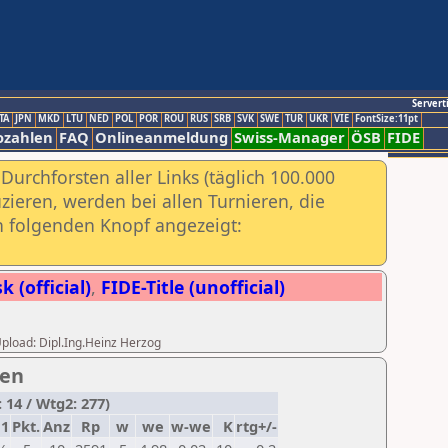
Servert
TA
JPN
MKD
LTU
NED
POL
POR
ROU
RUS
SRB
SVK
SWE
TUR
UKR
VIE
FontSize:11pt
ozahlen
FAQ
Onlineanmeldung
Swiss-Manager
ÖSB
FIDE
urchforsten aller Links (täglich 100.000
ieren, werden bei allen Turnieren, die
ch folgenden Knopf angezeigt:
 (official)
,
FIDE-Title (unofficial)
 Upload: Dipl.Ing.Heinz Herzog
pen
: 14 / Wtg2: 277)
11
Pkt.
Anz
Rp
w
we
w-we
K
rtg+/-