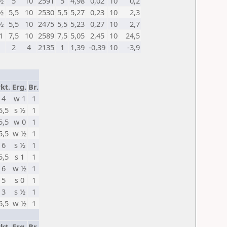
½
5
10
2591
5
4,98
0,02
10
0,2
½
5,5
10
2530
5,5
5,27
0,23
10
2,3
½
5,5
10
2475
5,5
5,23
0,27
10
2,7
1
7,5
10
2589
7,5
5,05
2,45
10
24,5
2
4
2135
1
1,39
-0,39
10
-3,9
kt.
Erg.
Br.
4
w 1
1
5,5
s ½
1
5,5
w 0
1
5,5
w ½
1
6
s ½
1
5,5
s 1
1
6
w ½
1
5
s 0
1
3
s ½
1
6,5
w ½
1
kt.
Erg.
Br.