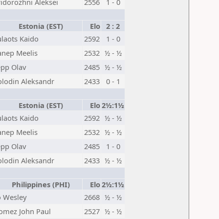
idorozhni Aleksei
2556
1 - 0
Estonia (EST)
Elo
2 : 2
laots Kaido
2592
1 - 0
anep Meelis
2532
½ - ½
epp Olav
2485
½ - ½
olodin Aleksandr
2433
0 - 1
Estonia (EST)
Elo
2½:1½
laots Kaido
2592
½ - ½
anep Meelis
2532
½ - ½
epp Olav
2485
1 - 0
olodin Aleksandr
2433
½ - ½
Philippines (PHI)
Elo
2½:1½
o Wesley
2668
½ - ½
omez John Paul
2527
½ - ½