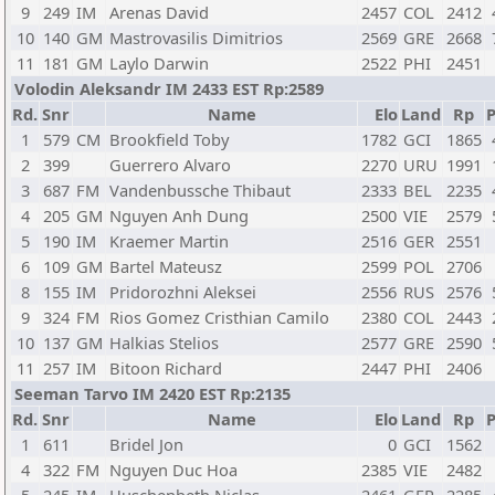
9
249
IM
Arenas David
2457
COL
2412
10
140
GM
Mastrovasilis Dimitrios
2569
GRE
2668
11
181
GM
Laylo Darwin
2522
PHI
2451
Volodin Aleksandr IM 2433 EST Rp:2589
Rd.
Snr
Name
Elo
Land
Rp
P
1
579
CM
Brookfield Toby
1782
GCI
1865
2
399
Guerrero Alvaro
2270
URU
1991
3
687
FM
Vandenbussche Thibaut
2333
BEL
2235
4
205
GM
Nguyen Anh Dung
2500
VIE
2579
5
190
IM
Kraemer Martin
2516
GER
2551
6
109
GM
Bartel Mateusz
2599
POL
2706
8
155
IM
Pridorozhni Aleksei
2556
RUS
2576
9
324
FM
Rios Gomez Cristhian Camilo
2380
COL
2443
10
137
GM
Halkias Stelios
2577
GRE
2590
11
257
IM
Bitoon Richard
2447
PHI
2406
Seeman Tarvo IM 2420 EST Rp:2135
Rd.
Snr
Name
Elo
Land
Rp
P
1
611
Bridel Jon
0
GCI
1562
4
322
FM
Nguyen Duc Hoa
2385
VIE
2482