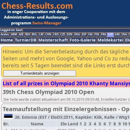
Logged on: Gast
Arabic
ARM
AZE
BIH
BUL
CAT
CHN
CRO
CZE
DEN
ENG
ESP
FAI
FIN
FRA
GER
GRE
INA
I
Home
TurnierDB
Meisterschaft
Foto-Galerie
Meldekartei
El
Hinweis: Um die Serverbelastung durch das tägliche D
Seiten und mehr) von Google, Yahoo und Co zu reduz
bereits seit 5 Tagen beendet sind die Links erst dur
List of all prizes in Olympiad 2010 Khanty Mansiysk
39th Chess Olympiad 2010 Open
Die Seite wurde zuletzt aktualisiert am 09.10.2010 09:55:48, Ersteller/Letzter
Teamaufstellung mit Einzelergebnissen - O
26. Estonia (EST / EloDS:2511, Kapitän: Kiik, Kalle / Wtg1
Br.
Name
Elo
Land
1
2
3
4
5
6
7
8
9
10