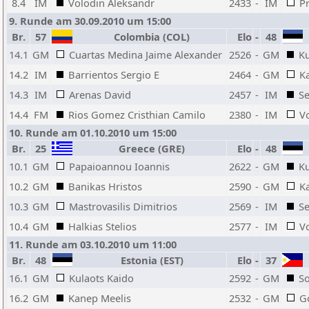
8.4
IM
Volodin Aleksandr
2433
-
IM
Pr
9. Runde am 30.09.2010 um 15:00
Br.
57
Colombia (COL)
Elo
-
48
14.1
GM
Cuartas Medina Jaime Alexander
2526
-
GM
Ku
14.2
IM
Barrientos Sergio E
2464
-
GM
K
14.3
IM
Arenas David
2457
-
IM
S
14.4
FM
Rios Gomez Cristhian Camilo
2380
-
IM
V
10. Runde am 01.10.2010 um 15:00
Br.
25
Greece (GRE)
Elo
-
48
10.1
GM
Papaioannou Ioannis
2622
-
GM
Ku
10.2
GM
Banikas Hristos
2590
-
GM
K
10.3
GM
Mastrovasilis Dimitrios
2569
-
IM
S
10.4
GM
Halkias Stelios
2577
-
IM
V
11. Runde am 03.10.2010 um 11:00
Br.
48
Estonia (EST)
Elo
-
37
16.1
GM
Kulaots Kaido
2592
-
GM
S
16.2
GM
Kanep Meelis
2532
-
GM
G