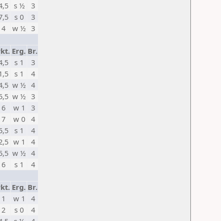
4,5
s ½
3
7,5
s 0
3
4
w ½
3
kt.
Erg.
Br.
4,5
s 1
3
1,5
s 1
4
4,5
w ½
4
5,5
w ½
3
6
w 1
3
7
w 0
4
5,5
s 1
4
2,5
w 1
4
5,5
w ½
4
6
s 1
4
kt.
Erg.
Br.
1
w 1
4
2
s 0
4