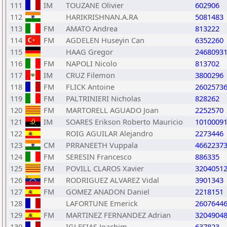
111
IM
TOUZANE Olivier
602906
112
HARIKRISHNAN.A.RA
5081483
113
FM
AMATO Andrea
813222
114
FM
AGDELEN Huseyin Can
6352260
115
HAAG Gregor
2468093
116
FM
NAPOLI Nicolo
813702
117
IM
CRUZ Filemon
3800296
118
FM
FLICK Antoine
2602573
119
FM
PALTRINIERI Nicholas
828262
120
FM
MARTORELL AGUADO Joan
2252570
121
IM
SOARES Erikson Roberto Mauricio
1010009
122
ROIG AGUILAR Alejandro
2273446
123
CM
PRRANEETH Vuppala
4662237
124
FM
SERESIN Francesco
886335
125
FM
POVILL CLAROS Xavier
3204051
126
FM
RODRIGUEZ ALVAREZ Vidal
3901343
127
FM
GOMEZ ANADON Daniel
2218151
128
LAFORTUNE Emerick
2607644
129
FM
MARTINEZ FERNANDEZ Adrian
3204904
130
IGLESIAS Joachim
637823