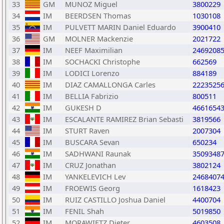
33
GM
MUNOZ Miguel
3800229
34
IM
BEERDSEN Thomas
1030108
35
IM
PULVETT MARIN Daniel Eduardo
3900410
36
GM
MOLNER Mackenzie
2021722
37
IM
NEEF Maximilian
2469208
38
IM
SOCHACKI Christophe
662569
39
IM
LODICI Lorenzo
884189
40
IM
DIAZ CAMALLONGA Carles
2223525
41
IM
BELLIA Fabrizio
800511
42
IM
GUKESH D
4661654
43
IM
ESCALANTE RAMIREZ Brian Sebasti
3819566
44
IM
STURT Raven
2007304
45
IM
BUSCARA Sevan
650234
46
IM
SADHWANI Raunak
3509348
47
IM
CRUZ Jonathan
3802124
48
IM
YANKELEVICH Lev
2468407
49
IM
FROEWIS Georg
1618423
50
IM
RUIZ CASTILLO Joshua Daniel
4400704
51
IM
FENIL Shah
5019850
52
IM
MORAWIETZ Dieter
4603508