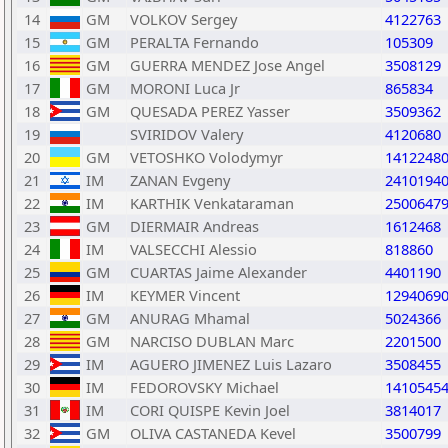
14
GM
VOLKOV Sergey
4122763
15
GM
PERALTA Fernando
105309
16
GM
GUERRA MENDEZ Jose Angel
3508129
17
GM
MORONI Luca Jr
865834
18
GM
QUESADA PEREZ Yasser
3509362
19
SVIRIDOV Valery
4120680
20
GM
VETOSHKO Volodymyr
1412248
21
IM
ZANAN Evgeny
2410194
22
IM
KARTHIK Venkataraman
2500647
23
GM
DIERMAIR Andreas
1612468
24
IM
VALSECCHI Alessio
818860
25
GM
CUARTAS Jaime Alexander
4401190
26
IM
KEYMER Vincent
1294069
27
GM
ANURAG Mhamal
5024366
28
GM
NARCISO DUBLAN Marc
2201500
29
IM
AGUERO JIMENEZ Luis Lazaro
3508455
30
IM
FEDOROVSKY Michael
1410545
31
IM
CORI QUISPE Kevin Joel
3814017
32
GM
OLIVA CASTANEDA Kevel
3500799