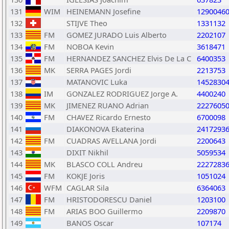
131
WIM
HEINEMANN Josefine
1290046
132
STIJVE Theo
1331132
133
FM
GOMEZ JURADO Luis Alberto
2202107
134
FM
NOBOA Kevin
3618471
135
FM
HERNANDEZ SANCHEZ Elvis De La C
6400353
136
MK
SERRA PAGES Jordi
2213753
137
MATANOVIC Luka
1452830
138
IM
GONZALEZ RODRIGUEZ Jorge A.
4400240
139
MK
JIMENEZ RUANO Adrian
2227605
140
FM
CHAVEZ Ricardo Ernesto
6700098
141
DIAKONOVA Ekaterina
2417293
142
FM
CUADRAS AVELLANA Jordi
2200643
143
DIXIT Nikhil
5059534
144
MK
BLASCO COLL Andreu
2227283
145
FM
KOKJE Joris
1051024
146
WFM
CAGLAR Sila
6364063
147
FM
HRISTODORESCU Daniel
1203100
148
FM
ARIAS BOO Guillermo
2209870
149
BANOS Oscar
107174