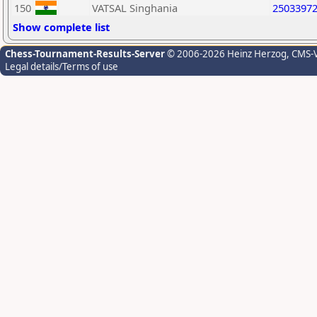
150
VATSAL Singhania
2503397
Show complete list
Chess-Tournament-Results-Server
© 2006-2026 Heinz Herzog
, CMS-
Legal details/Terms of use