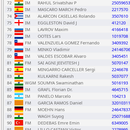
72
IM
RAHUL Srivatshav P
2505965
73
IM
MASCARO MARCH Pedro
2217570
74
IM
ALARCON CASELLAS Rolando
3507610
75
IM
EGGLESTON David J
412120
76
IM
LAVROV Maxim
4166418
77
IM
OOTES Lars
1019708
78
FM
VALENZUELA GOMEZ Fernando
3409392
79
IM
MINKO Vladimir
2414670
80
IM
VALDES ESCOBAR Alvaro
3405451
81
FM
SAI AGNI JEEVITESH J
5070147
82
FM
MINGARRO CARCELLER Sergi
2246678
83
KULKARNI Rakesh
5037077
84
WGM
SOUMYA Swaminathan
5016193
85
IM
GRAFL Florian Dr.
4645715
86
IM
PANELO Marcelo
104213
87
FM
GARCIA RAMOS Daniel
3201031
88
FM
MOEHN Hans
2464783
89
WAGH Suyog
2507168
90
FM
DEDEBAS Emre Emin
6349005
91
FM
LILLO CASTANY Victor
2278995