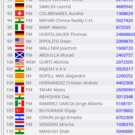
92
FM
SAWLIN Leonid
4689542
93
FM
COLMENARES Aurelio
1308629
94
FM
MEHAR Chinna Reddy C.H.
5027420
95
FM
BARP Alberto
872555
96
FM
HOEFELSAUER Thomas
2466884
97
IM
IPPOLITO Dean
2009870
98
FM
WALLNER Joachim
1608720
99
FM
ABDULLA Murad
2403757
100
WIM
GORTI Akshita
2072505
101
IM
RAJESH V A V
5029317
102
IM
BOFILL MAS Alejandro
2200252
103
IM
HERNANDEZ Cristian Andres
4402308
104
FM
TAHAY Alexis
2609096
105
ABHISHEK Das
5013348
106
FM
RAMIREZ GARCIA Jorge Alberto
5108101
107
FM
BUYUKASIK Diyap
6319602
108
IM
GIRON Jorge Ernesto
6702309
109
FM
SENDERS Mischa
1038370
110
MANUSH Shah
5040680