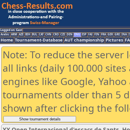
Logged on: Gast
Arabic
ARM
AZE
BIH
BUL
CAT
CHN
CRO
CZE
DEN
ENG
ESP
FAI
FIN
FRA
GER
GRE
INA
I
Home
Tournament-Database
AUT championship
Pictures
F
Note: To reduce the server 
all links (daily 100.000 sit
engines like Google, Yahoo a
tournaments older than 5 d
shown after clicking the fol
XX Open Internacional d'escacs de Sants, Ho