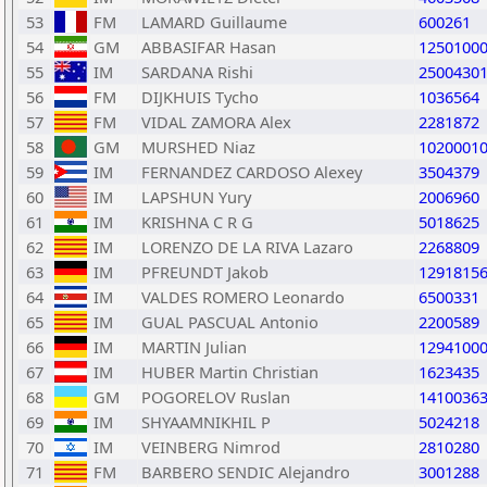
53
FM
LAMARD Guillaume
600261
54
GM
ABBASIFAR Hasan
1250100
55
IM
SARDANA Rishi
2500430
56
FM
DIJKHUIS Tycho
1036564
57
FM
VIDAL ZAMORA Alex
2281872
58
GM
MURSHED Niaz
1020001
59
IM
FERNANDEZ CARDOSO Alexey
3504379
60
IM
LAPSHUN Yury
2006960
61
IM
KRISHNA C R G
5018625
62
IM
LORENZO DE LA RIVA Lazaro
2268809
63
IM
PFREUNDT Jakob
1291815
64
IM
VALDES ROMERO Leonardo
6500331
65
IM
GUAL PASCUAL Antonio
2200589
66
IM
MARTIN Julian
1294100
67
IM
HUBER Martin Christian
1623435
68
GM
POGORELOV Ruslan
1410036
69
IM
SHYAAMNIKHIL P
5024218
70
IM
VEINBERG Nimrod
2810280
71
FM
BARBERO SENDIC Alejandro
3001288