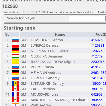
192968
Last update 26.08.2018 19:27:09, Creator: Davide Vega d'Aurelio,Last Upload
Search for player
Starting rank
No.
Name
FideI
1
GM
DEMCHENKO Anton
4160258
2
GM
SWIERCZ Dariusz
1126881
3
GM
NISIPEANU Liviu-Dieter
1202758
4
GM
GLEDURA Benjamin
712779
5
GM
ILLESCAS CORDOBA Miguel
2200015
6
GM
PETROV Nikita
4101286
7
GM
HEIMANN Andreas
2462463
8
GM
ESIPENKO Andrey
2417543
9
GM
SVETUSHKIN Dmitry
1390046
10
GM
CRUZ Cristhian
3801969
11
GM
MOUSSARD Jules
642908
12
GM
MARTINEZ ALCANTARA Jose Eduardo
3805662
13
GM
VAIBHAV Suri
5045185